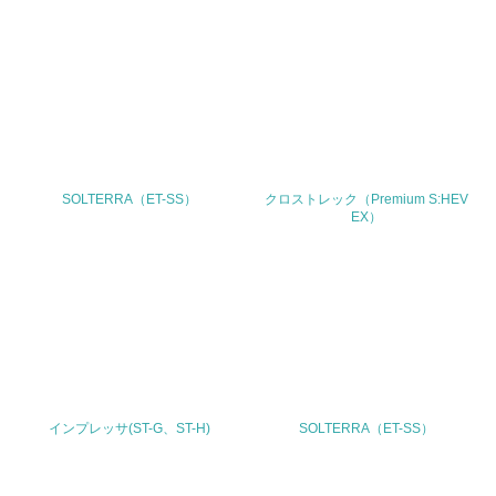
TEL
代表 03-6447-8000
FAX
-
SOLTERRA（ET-SS）
クロストレック（Premium S:HEV
Email
EX）
URL
https://www.subaru.co.jp/
インプレッサ(ST-G、ST-H)
SOLTERRA（ET-SS）