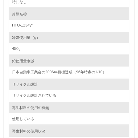
特になし
<L1> 環境負荷ができるだけ小さい包装・梱包を行ってい
る
冷媒名称
HFO-1234yf
16.
<L2> 環境負荷ができるだけ小さい物流を行っている
冷媒使用量（g）
450g
化学物質
鉛使用量削減
日本自動車工業会の2006年目標達成（96年時点の1/10）
非該当（化学物質を使用していない）
リサイクル設計
17.
リサイクル設計されている
<L1> 化学物質の使用量及び外部（大気・水・土壌）への
排出量削減の取り組みを行っている
再生材料の使用の有無
18.
使用している
<L2> 化学物質の使用量及び外部への排出量を把握し、具
再生材料の使用状況
体的な削減目標や計画を立てている