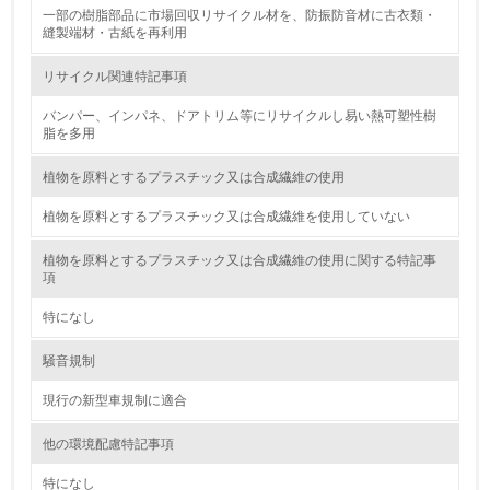
一部の樹脂部品に市場回収リサイクル材を、防振防音材に古衣類・
廃棄物
縫製端材・古紙を再利用
リサイクル関連特記事項
19.
バンパー、インパネ、ドアトリム等にリサイクルし易い熱可塑性樹
<L1> 廃棄物の発生量の削減及びリサイクルの推進、適正
脂を多用
処理を行っている
植物を原料とするプラスチック又は合成繊維の使用
20.
植物を原料とするプラスチック又は合成繊維を使用していない
<L2> 発生する廃棄物の量と種類を把握し、具体的な削
減・リサイクル目標や計画を立てている
植物を原料とするプラスチック又は合成繊維の使用に関する特記事
項
生物多様性保全
特になし
21.
騒音規制
<L1> 「生物多様性保全」に関する取り組み（例：森林保
現行の新型車規制に適合
全活動＜植林、天然林保護、間伐＞、認証品の購入、原材
料のトレーサビリティの確認等）を行っている
他の環境配慮特記事項
地域への貢献
特になし