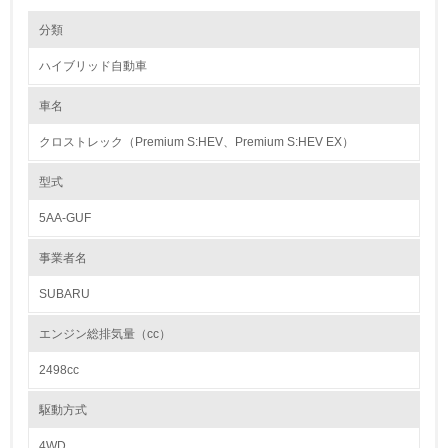
環境の取り組み
リサイクル設計の内容
分類
SUBARUは、設計段階において使用済み自動車処理の状況と現状技術の
実現性・実効性を評価し、リサイクルに配慮した設計を採用することを目
ハイブリッド自動車
指しています。例えば、樹脂部品への材質表示はもとより、リユース等リ
1.環境取り組み体制
サイクル市場を考慮して、構成部品点数の削減やボルト締めなど取付け点
数を削減し、部品を取外し易くする技術開発を進めています。一方、今後
車名
レベル1
の材料リサイクルを促進するために、リサイクルし易いＰＰなどオレフィ
ン系樹脂の使用拡大とＰＰのグレード種類統合化も進めています。さらに
クロストレック（Premium S:HEV、Premium S:HEV EX）
は販売店回収バンパーやペットボトル、衣類縫製端材等のリサイクル材を
1.
一部の部品に採用しています。
型式
環境方針を持っている
カドミウム、六価クロム、鉛、水銀の使用について
5AA-GUF
自動車工業会の自主行動計画に基づき、環境負荷物質 ４物質(鉛、水
2.
銀、カドミウム、六価クロム)の廃止・削減に取り組み、前倒しで既に目
事業者名
標を達成しています。更に鉛に関しては、スイッチ・リレー等の電気・電
環境対応の責任体制を定めている
子部品を中心にはんだ中の鉛フリー化を推進し、更なる使用削減に取り組
んでいます。
SUBARU
＜自工会自主行動計画＞
3.
・鉛 ：2006年1月以降 96年比で使用量1/10以下
エンジン総排気量（cc）
・水銀 ：2005年1月以降 一部を除き使用禁止
環境問題に関する従業員教育を行っている
・カドミウム：2007年1月以降 使用禁止
2498cc
・6価クロム：2008年1月以降 使用禁止
4.
駆動方式
紛争鉱物の排除や責任ある鉱物調達に関する取り組み
自社に関係する主要な環境法規制を把握し、順守している
ＳＵＢＡＲＵグループは、紛争鉱物の調達・使用によって人権侵害や環境
4WD