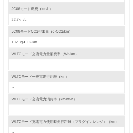
JC08モード燃費（km/L）
資源・エネルギー
22.7km/L
9.
JC08モードCO2排出量（g-CO2/km）
<L1> 資源（投入原料、水等）とエネルギー（電力、重
油、ガス）の使用量削減の取り組みを行っている
102.3g-CO2/km
10.
WLTCモード交流電力量消費率（Wh/km）
－
<L2> 資源とエネルギーの使用量の把握をし、具体的な削
減目標や計画を立てている
WLTCモード一充電走行距離（km）
環境配慮型製品・サービスの製造・販売
－
11.
WLTCモード交流電力消費率（km/kWh）
<L1> 環境配慮型製品・サービスの製造・販売を積極的に
－
行っている
WLTCモード充電電力使用時走行距離（プラグインレンジ）（km）
12.
－