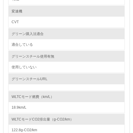
破壊に加担する意思はありません。2020年度も製品供給先からの依頼に
基づき、供給製品の部品・原材料発注先約210社を対象とした紛争鉱物調
レベル2
査を実施しました。
変速機
調査にあたっては「OECD紛争地域および高リスク地域からの鉱物の責任
あるサプライチェーンのためのデュー・ディリジェンス・ガイダンス」を
CVT
5.
参照し、RMI（Responsible Minerals Initiative）が提供する調査票
（CMRT：Conflict Minerals Reporting Template）を使用してサプライチ
グリーン購入法適合
環境取り組み体制と成果を定期的に検証して次の活動に活
ェーンを遡り、製錬所を特定することによって、武装勢力の資金源や人権
かしている
侵害などに加担していないかを確認しています。
2021年度は紛争鉱物調査の対象取引先を全ての自動車部品・原材料取引
適合している
先に拡大します。また、コバルトなど、紛争鉱物（スズ・タンタル・タン
6.
グステン・金）以外の鉱物の調査も順次進めていきます。
グリーンスチール使用有無
今後も調達活動における社会的責任を果たすため、お客様やお取引先様と
従業員が環境方針に基づいて自分の業務の中で行うべき環
連携し、「社会問題の原因となる原材料の不使用」に取り組んでいきま
境対策を理解し、実践している
使用していない
す。
グリーンスチールURL
7.
大気汚染物質に関する取り組み
自動車塗装時のVOC排出量を削減するため、自動車塗装工程で使用する洗
環境活動に関する規格やプログラムを導入している
浄用シンナーの使用量低減や回収強化を行っています。
→ 導入している規格名 JIS Q 14001：2004
WLTCモード燃費（km/L）
8.
18.9km/L
第三者認証を取得している
WLTCモードCO2排出量（g-CO2/km）
122.8g-CO2/km
2.環境への取り組み