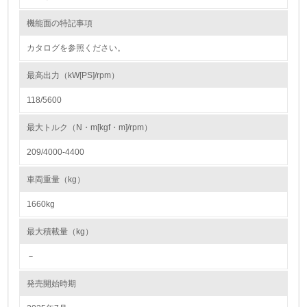
機能面の特記事項
22.
カタログを参照ください。
<L1> 周辺地域の環境保全活動を行い、自治体や地域団体
の活動に積極的に参加している
最高出力（kW[PS]/rpm）
3.社会面の取り組み
118/5600
23.
最大トルク（N・m[kgf・m]/rpm）
<L1> 「人権・労働等」に関する方針、規定等を持ってい
209/4000-4400
る
車両重量（kg）
24.
1660kg
<L1> 「公正・適正な取引」に関する方針、規定等を持っ
ている
最大積載量（kg）
25.
－
<L1> 「情報セキュリティ」に関する方針、規定等を持っ
発売開始時期
ている