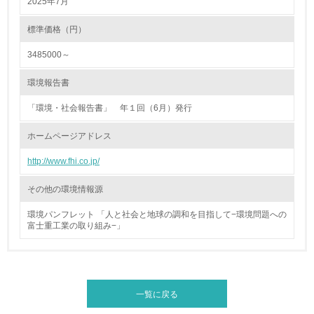
2025年7月
4.環境面・社会面の情報公開他
標準価格（円）
26.
3485000～
<L1> パンフレットやホームページ等で、自社の環境情報
を積極的に公開・提供している
環境報告書
「環境・社会報告書」 年１回（6月）発行
27.
ホームページアドレス
<L1> パンフレットやホームページ等で、自社の社会的取
り組みを積極的に公開・提供している
http://www.fhi.co.jp/
28.
その他の環境情報源
<L2>「２．環境への取り組み」に関する現状の数値や目標
値を公表している
環境パンフレット 「人と社会と地球の調和を目指して−環境問題への
富士重工業の取り組み−」
29.
<L2>「３．社会面の取り組み」に関する現状の数値や目標
値を公表している
一覧に戻る