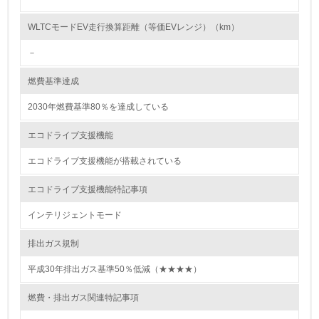
<L2> 環境配慮型製品・サービスの製造・販売状況を把握
し、具体的な販売目標や計画を立てている
WLTCモードEV走行換算距離（等価EVレンジ）（km）
－
グリーン購入
燃費基準達成
13.
2030年燃費基準80％を達成している
<L1> グリーン購入の取り組み方針を有し、グリーン購入
を行っている
エコドライブ支援機能
14.
エコドライブ支援機能が搭載されている
<L2> 購入している製品・サービスの量と種類を把握し、
エコドライブ支援機能特記事項
具体的な目標や計画を立てている
インテリジェントモード
包装・物流
排出ガス規制
平成30年排出ガス基準50％低減（★★★★）
非該当（包装・物流を必要とする業務を行っていない）
燃費・排出ガス関連特記事項
15.