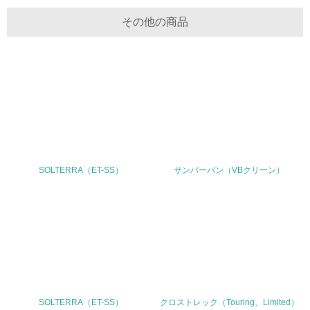
5.サプライヤーへの取り組み
その他の商品
30.
<L2> サプライヤーに対して、環境面・社会面の取り組み
に関する確認・調査を実施している
その他の環境への取り組みについての自由記載
事業者属性
SOLTERRA（ET-SS）
サンバーバン（VBクリーン）
業種
輸送用機械器具製造、他
従業員数
36,910名（連結）、16,961名（単独） 2022年3月31日現在
SOLTERRA（ET-SS）
クロストレック（Touring、Limited）
問合せ先