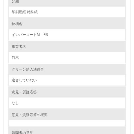
分類
印刷用紙 特殊紙
1.環境取り組み体制
銘柄名
レベル1
インバーコートM－FS
1.
事業者名
環境方針を持っている
竹尾
2.
グリーン購入法適合
環境対応の責任体制を定めている
適合していない
3.
意見・質疑応答
環境問題に関する従業員教育を行っている
なし
4.
意見・質疑応答の概要
自社に関係する主要な環境法規制を把握し、順守している
質問者の意見