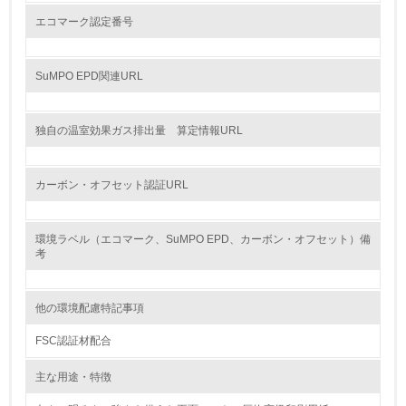
エコマーク認定番号
<L1> 周辺地域の環境保全活動を行い、自治体や地域団体
の活動に積極的に参加している
SuMPO EPD関連URL
3.社会面の取り組み
23.
独自の温室効果ガス排出量 算定情報URL
<L1> 「人権・労働等」に関する方針、規定等を持ってい
る
カーボン・オフセット認証URL
24.
環境ラベル（エコマーク、SuMPO EPD、カーボン・オフセット）備
<L1> 「公正・適正な取引」に関する方針、規定等を持っ
考
ている
25.
他の環境配慮特記事項
<L1> 「情報セキュリティ」に関する方針、規定等を持っ
FSC認証材配合
ている
主な用途・特徴
4.環境面・社会面の情報公開他