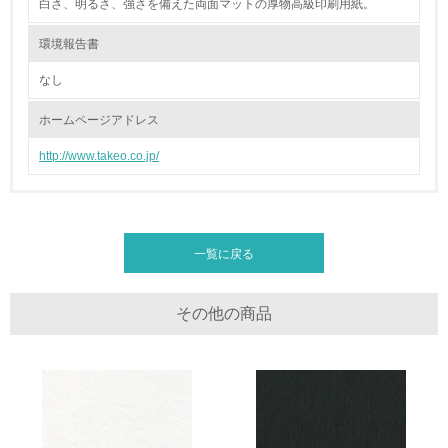
白さ、明るさ、強さを備えた両面マットの厚物高級印刷用紙。
26.
環境報告書
<L1> パンフレットやホームページ等で、自社の環境情報
を積極的に公開・提供している
なし
27.
ホームページアドレス
<L1> パンフレットやホームページ等で、自社の社会的取
http://www.takeo.co.jp/
り組みを積極的に公開・提供している
28.
原料調達における配慮
特になし
<L2>「２．環境への取り組み」に関する現状の数値や目標
一覧に戻る
値を公表している
29.
その他の商品
<L2>「３．社会面の取り組み」に関する現状の数値や目標
値を公表している
5.サプライヤーへの取り組み
30.