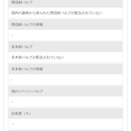
る
間伐材パルプ
16.
国内の森林から採られた間伐材パルプが配合されていない
<L2> 環境負荷ができるだけ小さい物流を行っている
間伐材パルプの情報
-
化学物質
非木材パルプ
非木材パルプが配合されていない
非該当（化学物質を使用していない）
非木材パルプの情報
17.
-
<L1> 化学物質の使用量及び外部（大気・水・土壌）への
排出量削減の取り組みを行っている
他のバージンパルプ
18.
-
<L2> 化学物質の使用量及び外部への排出量を把握し、具
体的な削減目標や計画を立てている
白色度（％）
－
廃棄物