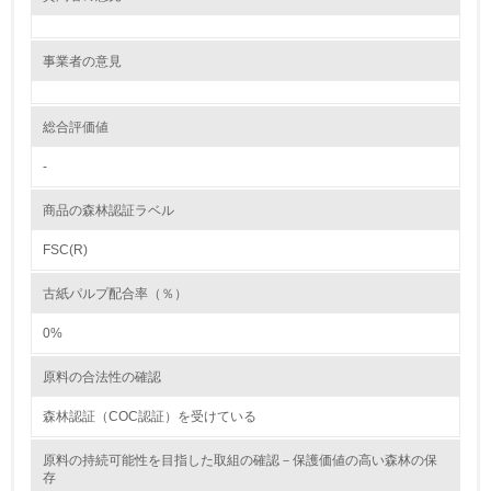
レベル2
5.
事業者の意見
環境取り組み体制と成果を定期的に検証して次の活動に活
かしている
総合評価値
6.
-
従業員が環境方針に基づいて自分の業務の中で行うべき環
商品の森林認証ラベル
境対策を理解し、実践している
FSC(R)
7.
古紙パルプ配合率（％）
環境活動に関する規格やプログラムを導入している
0%
8.
原料の合法性の確認
第三者認証を取得している
森林認証（COC認証）を受けている
2.環境への取り組み
原料の持続可能性を目指した取組の確認－保護価値の高い森林の保
存
資源・エネルギー