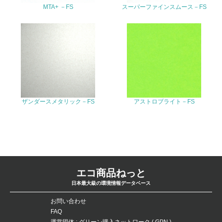
MTA+ －FS
スーパーファインスムース－FS
FAX
Email
URL
ザンダースメタリック－FS
アストロブライト－FS
エコ商品ねっと
日本最大級の環境情報データベース
お問い合わせ
FAQ