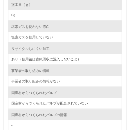
塗工量（ｇ）
19.
0g
<L1> 廃棄物の発生量の削減及びリサイクルの推進、適正
処理を行っている
塩素ガスを使わない漂白
塩素ガスを使用していない
20.
<L2> 発生する廃棄物の量と種類を把握し、具体的な削
リサイクルしにくい加工
減・リサイクル目標や計画を立てている
あり（使用後は古紙回収に混入しないこと）
生物多様性保全
事業者の取り組みの情報
21.
事業者の取り組みの情報がない
<L1> 「生物多様性保全」に関する取り組み（例：森林保
国産材からつくられたパルプ
全活動＜植林、天然林保護、間伐＞、認証品の購入、原材
料のトレーサビリティの確認等）を行っている
国産材からつくられたパルプが配合されていない
国産材からつくられたパルプの情報
地域への貢献
-
22.