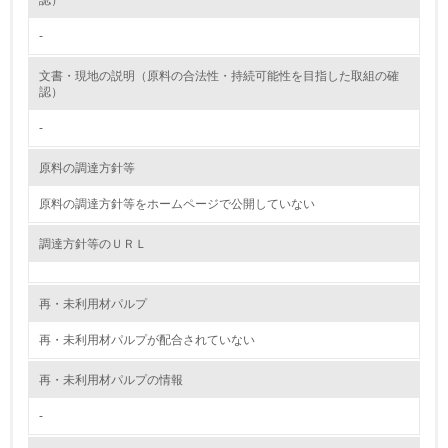
認）
-
グリーン購入
文書・現地の説明（原料の合法性・持続可能性を目指した取組の確
13.
認）
<L1> グリーン購入の取り組み方針を有し、グリーン購入
-
を行っている
原料の調達方針等
14.
原料の調達方針等をホームページで公開していない
<L2> 購入している製品・サービスの量と種類を把握し、
具体的な目標や計画を立てている
調達方針等のＵＲＬ
包装・物流
再・未利用材パルプ
再・未利用材パルプが配合されていない
非該当（包装・物流を必要とする業務を行っていない）
再・未利用材パルプの情報
15.
-
<L1> 環境負荷ができるだけ小さい包装・梱包を行ってい