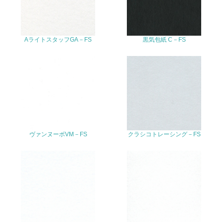
<L2> サプライヤーに対して、環境面・社会面の取り組み
に関する確認・調査を実施している
AライトスタッフGA－FS
黒気包紙 C－FS
その他の環境への取り組みについての自由記載
事業者属性
業種
ヴァンヌーボVM－FS
クラシコトレーシング－FS
従業員数
問合せ先
TEL