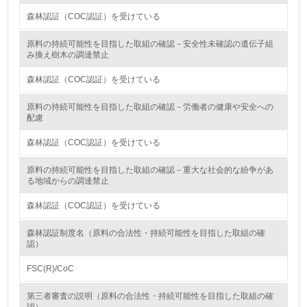
森林認証（COC認証）を受けている
9.
原料の持続可能性を目指した取組の確認－安全性未確認の遺伝子組
み換え樹木の調達禁止
<L1> 資源（投入原料、水等）とエネルギー（電力、重
油、ガス）の使用量削減の取り組みを行っている
森林認証（COC認証）を受けている
10.
原料の持続可能性を目指した取組の確認－労働者の健康や安全への
配慮
<L2> 資源とエネルギーの使用量の把握をし、具体的な削
減目標や計画を立てている
森林認証（COC認証）を受けている
環境配慮型製品・サービスの製造・販売
原料の持続可能性を目指した取組の確認－重大な社会的な紛争があ
る地域からの調達禁止
11.
森林認証（COC認証）を受けている
<L1> 環境配慮型製品・サービスの製造・販売を積極的に
森林認証制度名（原料の合法性・持続可能性を目指した取組の確
行っている
認）
12.
FSC(R)/CoC
<L2> 環境配慮型製品・サービスの製造・販売状況を把握
第三者審査の説明（原料の合法性・持続可能性を目指した取組の確
し、具体的な販売目標や計画を立てている