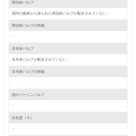
る
間伐材パルプ
16.
国内の森林から採られた間伐材パルプが配合されていない
<L2> 環境負荷ができるだけ小さい物流を行っている
間伐材パルプの情報
-
化学物質
非木材パルプ
非木材パルプが配合されていない
非該当（化学物質を使用していない）
非木材パルプの情報
17.
-
<L1> 化学物質の使用量及び外部（大気・水・土壌）への
排出量削減の取り組みを行っている
他のバージンパルプ
18.
-
<L2> 化学物質の使用量及び外部への排出量を把握し、具
体的な削減目標や計画を立てている
白色度（％）
－
廃棄物