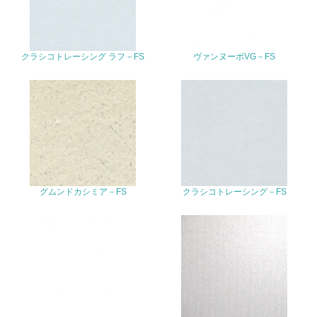
<L2> サプライヤーに対して、環境面・社会面の取り組み
に関する確認・調査を実施している
クラシコトレーシング ラフ－FS
ヴァンヌーボVG－FS
その他の環境への取り組みについての自由記載
事業者属性
業種
グムンドカシミア－FS
クラシコトレーシング－FS
従業員数
問合せ先
TEL