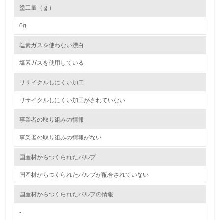
塗工量（ｇ）
19.
0g
<L1> 廃棄物の発生量の削減及びリサイクルの推進、適正
処理を行っている
塩素ガスを使わない漂白
塩素ガスを使用している
20.
<L2> 発生する廃棄物の量と種類を把握し、具体的な削
リサイクルしにくい加工
減・リサイクル目標や計画を立てている
リサイクルしにくい加工がされていない
生物多様性保全
事業者の取り組みの情報
21.
事業者の取り組みの情報がない
<L1> 「生物多様性保全」に関する取り組み（例：森林保
国産材からつくられたパルプ
全活動＜植林、天然林保護、間伐＞、認証品の購入、原材
料のトレーサビリティの確認等）を行っている
国産材からつくられたパルプが配合されていない
国産材からつくられたパルプの情報
地域への貢献
-
22.