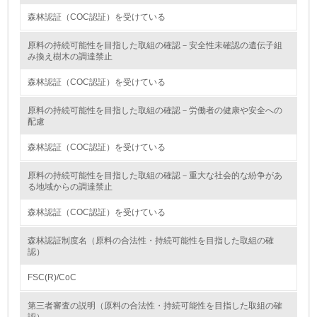
森林認証（COC認証）を受けている
9.
原料の持続可能性を目指した取組の確認－安全性未確認の遺伝子組
み換え樹木の調達禁止
<L1> 資源（投入原料、水等）とエネルギー（電力、重
油、ガス）の使用量削減の取り組みを行っている
森林認証（COC認証）を受けている
10.
原料の持続可能性を目指した取組の確認－労働者の健康や安全への
配慮
<L2> 資源とエネルギーの使用量の把握をし、具体的な削
減目標や計画を立てている
森林認証（COC認証）を受けている
環境配慮型製品・サービスの製造・販売
原料の持続可能性を目指した取組の確認－重大な社会的な紛争があ
る地域からの調達禁止
11.
森林認証（COC認証）を受けている
<L1> 環境配慮型製品・サービスの製造・販売を積極的に
森林認証制度名（原料の合法性・持続可能性を目指した取組の確
行っている
認）
12.
FSC(R)/CoC
<L2> 環境配慮型製品・サービスの製造・販売状況を把握
第三者審査の説明（原料の合法性・持続可能性を目指した取組の確
し、具体的な販売目標や計画を立てている