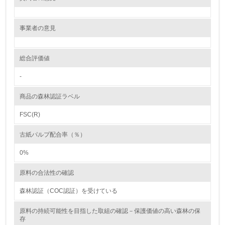
レベル2
5.
事業者の意見
環境取り組み体制と成果を定期的に検証して次の活動に活
かしている
総合評価値
6.
-
従業員が環境方針に基づいて自分の業務の中で行うべき環
商品の森林認証ラベル
境対策を理解し、実践している
FSC(R)
7.
古紙パルプ配合率（％）
環境活動に関する規格やプログラムを導入している
0%
8.
原料の合法性の確認
第三者認証を取得している
森林認証（COC認証）を受けている
2.環境への取り組み
原料の持続可能性を目指した取組の確認－保護価値の高い森林の保
存
資源・エネルギー