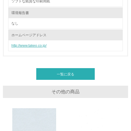
ソフトな紙質な印刷用紙
26.
環境報告書
<L1> パンフレットやホームページ等で、自社の環境情報
を積極的に公開・提供している
なし
27.
ホームページアドレス
<L1> パンフレットやホームページ等で、自社の社会的取
http://www.takeo.co.jp/
り組みを積極的に公開・提供している
28.
原料調達における配慮
特になし
<L2>「２．環境への取り組み」に関する現状の数値や目標
一覧に戻る
値を公表している
29.
その他の商品
<L2>「３．社会面の取り組み」に関する現状の数値や目標
値を公表している
5.サプライヤーへの取り組み
30.