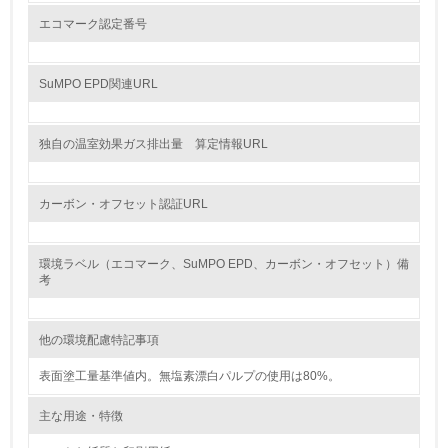
エコマーク認定番号
<L1> 周辺地域の環境保全活動を行い、自治体や地域団体
の活動に積極的に参加している
SuMPO EPD関連URL
3.社会面の取り組み
23.
独自の温室効果ガス排出量 算定情報URL
<L1> 「人権・労働等」に関する方針、規定等を持ってい
る
カーボン・オフセット認証URL
24.
環境ラベル（エコマーク、SuMPO EPD、カーボン・オフセット）備
<L1> 「公正・適正な取引」に関する方針、規定等を持っ
考
ている
25.
他の環境配慮特記事項
<L1> 「情報セキュリティ」に関する方針、規定等を持っ
表面塗工量基準値内。無塩素漂白パルプの使用は80%。
ている
主な用途・特徴
4.環境面・社会面の情報公開他