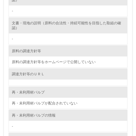
認）
-
グリーン購入
文書・現地の説明（原料の合法性・持続可能性を目指した取組の確
13.
認）
<L1> グリーン購入の取り組み方針を有し、グリーン購入
-
を行っている
原料の調達方針等
14.
原料の調達方針等をホームページで公開していない
<L2> 購入している製品・サービスの量と種類を把握し、
具体的な目標や計画を立てている
調達方針等のＵＲＬ
包装・物流
再・未利用材パルプ
再・未利用材パルプが配合されていない
非該当（包装・物流を必要とする業務を行っていない）
再・未利用材パルプの情報
15.
-
<L1> 環境負荷ができるだけ小さい包装・梱包を行ってい