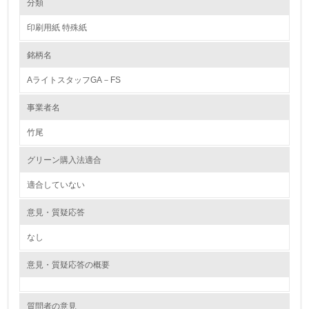
分類
印刷用紙 特殊紙
1.環境取り組み体制
銘柄名
レベル1
AライトスタッフGA－FS
1.
事業者名
環境方針を持っている
竹尾
2.
グリーン購入法適合
環境対応の責任体制を定めている
適合していない
3.
意見・質疑応答
環境問題に関する従業員教育を行っている
なし
4.
意見・質疑応答の概要
自社に関係する主要な環境法規制を把握し、順守している
質問者の意見