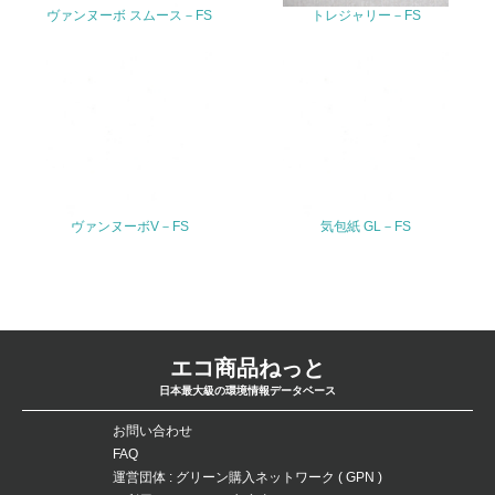
ヴァンヌーボ スムース－FS
トレジャリー－FS
FAX
Email
URL
ヴァンヌーボV－FS
気包紙 GL－FS
エコ商品ねっと
日本最大級の環境情報データベース
お問い合わせ
FAQ
運営団体 : グリーン購入ネットワーク ( GPN )