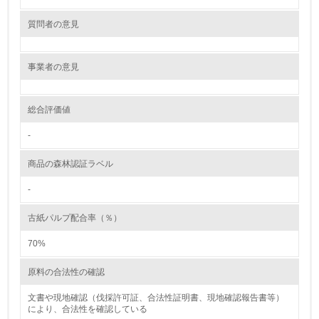
レベル2
質問者の意見
5.
事業者の意見
環境取り組み体制と成果を定期的に検証して次の活動に活
かしている
総合評価値
6.
-
従業員が環境方針に基づいて自分の業務の中で行うべき環
境対策を理解し、実践している
商品の森林認証ラベル
7.
-
環境活動に関する規格やプログラムを導入している
古紙パルプ配合率（％）
→ 導入している規格名 ISO14001
70%
8.
原料の合法性の確認
第三者認証を取得している
文書や現地確認（伐採許可証、合法性証明書、現地確認報告書等）
により、合法性を確認している
2.環境への取り組み