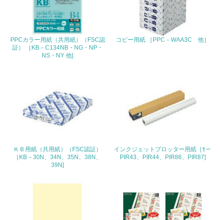
TEL
0120-201594
PPCカラー用紙（共用紙）（FSC認
コピー用紙 ［PPC－WAA3C 他］
証） ［KB－C134NB・NG・NP・
FAX
NS・NY 他]
0120-060660
Email
URL
https://www.kokuyo-st.co.jp
ＫＢ用紙（共用紙）（FSC認証）
インクジェットプロッター用紙［ｾ－
［KB－30N、34N、35N、38N、
PIR43、PIR44、PIR86、PIR87]
39N]