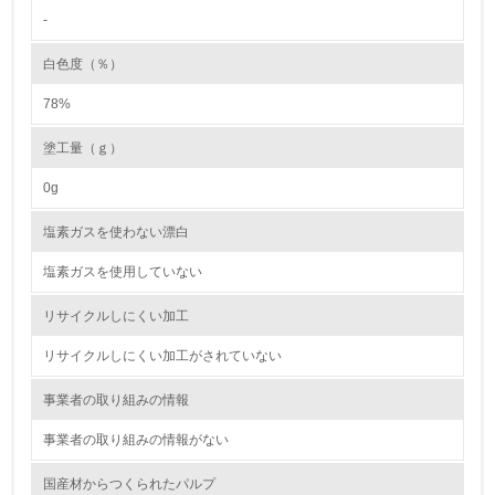
-
廃棄物
白色度（％）
19.
78%
<L1> 廃棄物の発生量の削減及びリサイクルの推進、適正
処理を行っている
塗工量（ｇ）
20.
0g
<L2> 発生する廃棄物の量と種類を把握し、具体的な削
塩素ガスを使わない漂白
減・リサイクル目標や計画を立てている
塩素ガスを使用していない
生物多様性保全
リサイクルしにくい加工
21.
リサイクルしにくい加工がされていない
<L1> 「生物多様性保全」に関する取り組み（例：森林保
事業者の取り組みの情報
全活動＜植林、天然林保護、間伐＞、認証品の購入、原材
料のトレーサビリティの確認等）を行っている
事業者の取り組みの情報がない
地域への貢献
国産材からつくられたパルプ