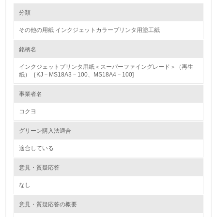
環境の取り組み
分類
その他の用紙 インクジェットカラープリンタ用塗工紙
1.環境取り組み体制
銘柄名
レベル1
インクジェットプリンタ用紙＜スーパーファイングレード＞（再生
1.
紙）［KJ－MS18A3－100、MS18A4－100]
環境方針を持っている
事業者名
コクヨ
2.
環境対応の責任体制を定めている
グリーン購入法適合
適合している
3.
意見・質疑応答
環境問題に関する従業員教育を行っている
なし
4.
意見・質疑応答の概要
自社に関係する主要な環境法規制を把握し、順守している