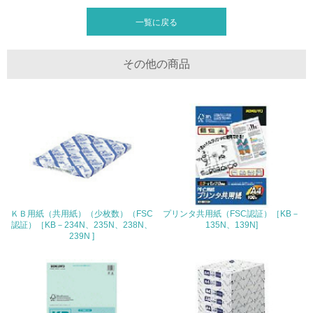
コクヨグループは環境問題を避けて通ることのできない重要課題の一つ
として捉え、目指すべき方向や考え方を定めた環境ビジョンを策定してい
一覧に戻る
30.
ます。環境ビジョンは、最上位概念である「環境理念」とトップ自らが定
めた７つの環境方針で構成されており、この方針に基づいて、製品の開
<L2> サプライヤーに対して、環境面・社会面の取り組み
発・製造・販売・物流段階における具体的行動につなげています。 紙
に関する確認・調査を実施している
その他の商品
の原材料である木材については「木材調達基本方針」を定め、森林資源と
の調和ある発展を目指しています。 そのために、森林認証制度ひとつ
であるＦＳＣ認証を受けた原紙を使用した商品に取り組んでいます。
その他の環境への取り組みについての自由記載
古紙の使用については、適正な古紙パルプ配合率を確認しつつ推進してい
ます。 またそのほかに、飲料パック等の回収古紙・ECFパルプの採
用、低白色度化への取り組み、についても製品特性を考慮しつつ、具体的
に製品への展開をはかっております。
事業者属性
製造段階における配慮
ＰＰＣ用紙の包装紙は、離解性包装紙を使用して、リサイクルの阻害要因
を 小さくなるような商品づくりを進めています。
業種
ＫＢ用紙（共用紙）（少枚数）（FSC
プリンタ共用紙（FSC認証）［KB－
文具事務用品の製造販売
認証）［KB－234N、235N、238N、
135N、139N]
239N ]
従業員数
単体2,214名、連結6,961名
問合せ先