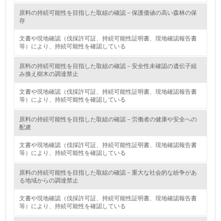
原料の持続可能性を目指した取組の確認－保護価値の高い森林の保
資源・エネルギー
存
文書や現地確認（伐採許可証、持続可能性証明書、現地確認報告書
9.
等）により、持続可能性を確認している
<L1> 資源（投入原料、水等）とエネルギー（電力、重
原料の持続可能性を目指した取組の確認－安全性未確認の遺伝子組
油、ガス）の使用量削減の取り組みを行っている
み換え樹木の調達禁止
10.
文書や現地確認（伐採許可証、持続可能性証明書、現地確認報告書
等）により、持続可能性を確認している
<L2> 資源とエネルギーの使用量の把握をし、具体的な削
減目標や計画を立てている
原料の持続可能性を目指した取組の確認－労働者の健康や安全への
配慮
環境配慮型製品・サービスの製造・販売
文書や現地確認（伐採許可証、持続可能性証明書、現地確認報告書
等）により、持続可能性を確認している
11.
原料の持続可能性を目指した取組の確認－重大な社会的な紛争があ
<L1> 環境配慮型製品・サービスの製造・販売を積極的に
る地域からの調達禁止
行っている
文書や現地確認（伐採許可証、持続可能性証明書、現地確認報告書
等）により、持続可能性を確認している
12.