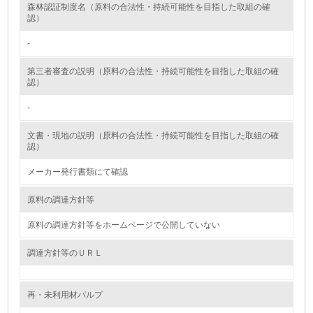
森林認証制度名（原料の合法性・持続可能性を目指した取組の確
<L2> 環境配慮型製品・サービスの製造・販売状況を把握
認）
し、具体的な販売目標や計画を立てている
-
グリーン購入
第三者審査の説明（原料の合法性・持続可能性を目指した取組の確
認）
13.
-
<L1> グリーン購入の取り組み方針を有し、グリーン購入
を行っている
文書・現地の説明（原料の合法性・持続可能性を目指した取組の確
認）
14.
メーカー発行書類にて確認
<L2> 購入している製品・サービスの量と種類を把握し、
具体的な目標や計画を立てている
原料の調達方針等
包装・物流
原料の調達方針等をホームページで公開していない
調達方針等のＵＲＬ
非該当（包装・物流を必要とする業務を行っていない）
再・未利用材パルプ
15.