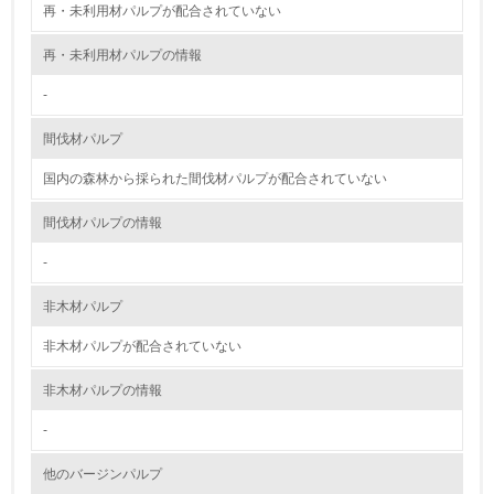
再・未利用材パルプが配合されていない
<L1> 環境負荷ができるだけ小さい包装・梱包を行ってい
る
再・未利用材パルプの情報
16.
-
<L2> 環境負荷ができるだけ小さい物流を行っている
間伐材パルプ
国内の森林から採られた間伐材パルプが配合されていない
化学物質
間伐材パルプの情報
非該当（化学物質を使用していない）
-
17.
非木材パルプ
<L1> 化学物質の使用量及び外部（大気・水・土壌）への
非木材パルプが配合されていない
排出量削減の取り組みを行っている
非木材パルプの情報
18.
-
<L2> 化学物質の使用量及び外部への排出量を把握し、具
体的な削減目標や計画を立てている
他のバージンパルプ