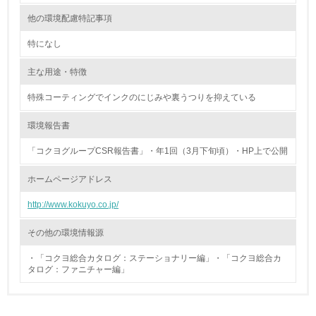
4.環境面・社会面の情報公開他
他の環境配慮特記事項
26.
特になし
<L1> パンフレットやホームページ等で、自社の環境情報
主な用途・特徴
を積極的に公開・提供している
特殊コーティングでインクのにじみや裏うつりを抑えている
27.
環境報告書
<L1> パンフレットやホームページ等で、自社の社会的取
り組みを積極的に公開・提供している
「コクヨグループCSR報告書」・年1回（3月下旬頃）・HP上で公開
28.
ホームページアドレス
<L2>「２．環境への取り組み」に関する現状の数値や目標
http://www.kokuyo.co.jp/
値を公表している
その他の環境情報源
29.
・「コクヨ総合カタログ：ステーショナリー編」・「コクヨ総合カ
<L2>「３．社会面の取り組み」に関する現状の数値や目標
タログ：ファニチャー編」
値を公表している
原料調達における配慮
5.サプライヤーへの取り組み