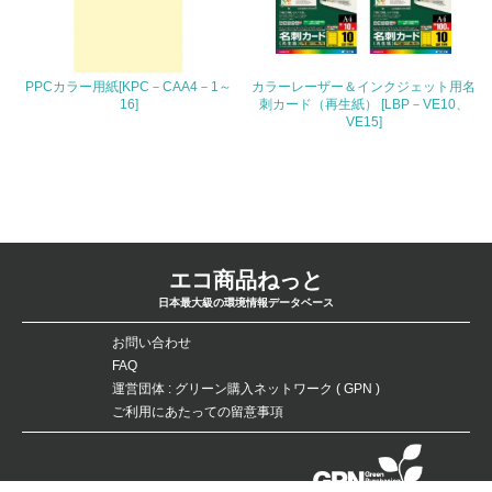
PPCカラー用紙[KPC－CAA4－1～
カラーレーザー＆インクジェット用名
16]
刺カード（再生紙） [LBP－VE10、
VE15]
エコ商品ねっと
日本最大級の環境情報データベース
お問い合わせ
FAQ
運営団体 : グリーン購入ネットワーク ( GPN )
ご利用にあたっての留意事項
データベースの無断複製・転載を禁じます。