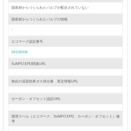
国産材からつくられたパルプが配合されていない
22.
国産材からつくられたパルプの情報
<L1> 周辺地域の環境保全活動を行い、自治体や地域団体
の活動に積極的に参加している
-
3.社会面の取り組み
エコマーク認定番号
09106006
23.
<L1> 「人権・労働等」に関する方針、規定等を持ってい
SuMPO EPD関連URL
る
24.
独自の温室効果ガス排出量 算定情報URL
<L1> 「公正・適正な取引」に関する方針、規定等を持っ
ている
カーボン・オフセット認証URL
25.
環境ラベル（エコマーク、SuMPO EPD、カーボン・オフセット）備
<L1> 「情報セキュリティ」に関する方針、規定等を持っ
考
ている