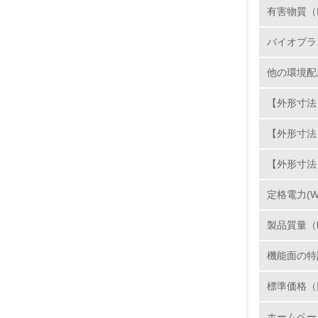
有害物質（
11.
バイオプラ
12.
他の環境配
【外形寸法】
13.
【外形寸法
14.
【外形寸法
定格電力(W
製品質量（
機能面の特
15.
標準価格（
16.
ホームペー