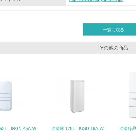
化学物質
非該当（化学物質を使用していない）
一覧に戻る
<L1> 化学物質の使用量及び外部（大気・水・土壌）への排出
その他の商品
<L2> 化学物質の使用量及び外部への排出量を把握し、具体的
廃棄物
<L1> 廃棄物の発生量の削減及びリサイクルの推進、適正処理
<L2> 発生する廃棄物の量と種類を把握し、具体的な削減・リ
生物多様性保全
3L IRGN-45A-W
冷凍庫 175L IUSD-18A-W
冷凍冷蔵庫
<L1> 「生物多様性保全」に関する取り組み（例：森林保全活
購入、原材料のトレーサビリティの確認等）を行っている