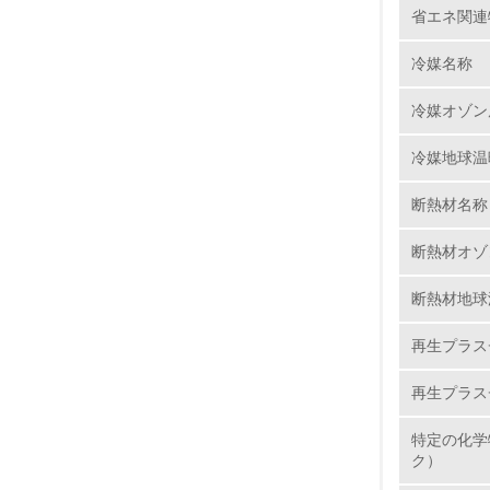
省エネ関連
6.
冷媒名称
7.
冷媒オゾン
8.
冷媒地球温
2.
断熱材名称
断熱材オゾ
No.
断熱材地球
再生プラス
9.
再生プラス
10.
特定の化学
ク）