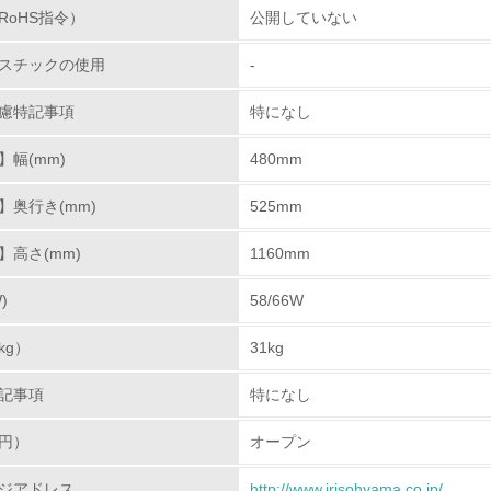
RoHS指令）
公開していない
<L1> 環境配慮型製品・サービスの製造・販売を積極的に行って
スチックの使用
-
<L2> 環境配慮型製品・サービスの製造・販売状況を把握し、
慮特記事項
特になし
グリーン購入
幅(mm)
480mm
<L1> グリーン購入の取り組み方針を有し、グリーン購入を行っ
】奥行き(mm)
525mm
】高さ(mm)
<L2> 購入している製品・サービスの量と種類を把握し、具体
1160mm
)
58/66W
包装・物流
kg）
31kg
非該当（包装・物流を必要とする業務を行っていない）
記事項
特になし
<L1> 環境負荷ができるだけ小さい包装・梱包を行っている
円）
オープン
<L2> 環境負荷ができるだけ小さい物流を行っている
ジアドレス
http://www.irisohyama.co.jp/