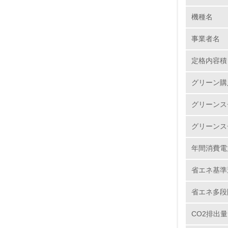
機種名
1.
事業者名
No.
定格内容積
グリーン購
1.
グリーンス
2.
グリーンス
3.
年間消費電
4.
省エネ基準
省エネ多段
CO2排出量
5.