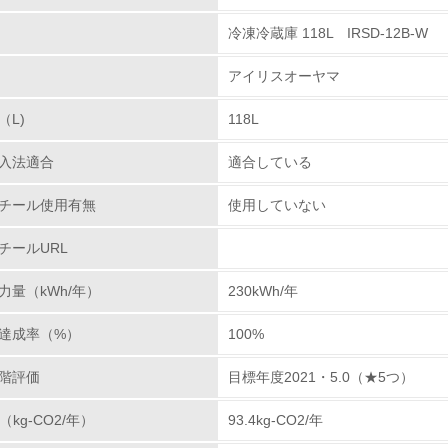
冷凍冷蔵庫 118L IRSD-12B-W
環境取り組み体制
アイリスオーヤマ
チェック項目
（L)
118L
レベル1
入法適合
適合している
環境方針を持っている
チール使用有無
使用していない
環境対応の責任体制を定めている
チールURL
環境問題に関する従業員教育を行っている
力量（kWh/年）
230kWh/年
自社に関係する主要な環境法規制を把握し、順守している
達成率（%）
100%
レベル2
階評価
目標年度2021・5.0（★5つ）
（kg-CO2/年）
93.4kg-CO2/年
環境取り組み体制と成果を定期的に検証して次の活動に活かし