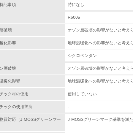
特記事項
特になし
従業員が環境方針に基づいて自分の業務の中で行うべき環境対
R600a
環境活動に関する規格やプログラムを導入している
→ 導入している規格名 ISO14001
層破壊
オゾン層破壊の影響がないと考え
第三者認証を取得している
暖化影響
地球温暖化への影響がないと考え
環境への取り組み
シクロペンタン
ン層破壊
オゾン層破壊の影響がないと考え
チェック項目
温暖化影響
地球温暖化への影響がないと考え
資源・エネルギー
チック材の使用
使用していない
<L1> 資源（投入原料、水等）とエネルギー（電力、重油、ガ
チックの使用箇所
-
<L2> 資源とエネルギーの使用量の把握をし、具体的な削減目
物質対応（J-MOSSグリーンマー
J-MOSSグリーンマーク基準を満
環境配慮型製品・サービスの