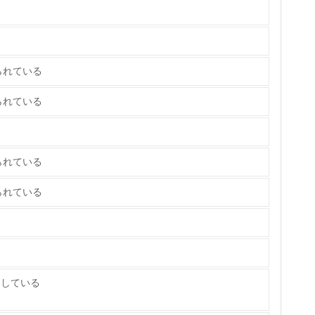
策を理解し、実践している
られている
られている
られている
チェック
られている
ス）の使用量削減の取り組みを行っている
標や計画を立てている
たしている
製造・販売