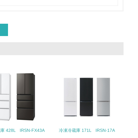
量削減の取り組みを行っている
な削減目標や計画を立てている
を行っている
サイクル目標や計画を立てている
 428L IRSN-FX43A
冷凍冷蔵庫 171L IRSN-17A
動＜植林、天然林保護、間伐＞、認証品の