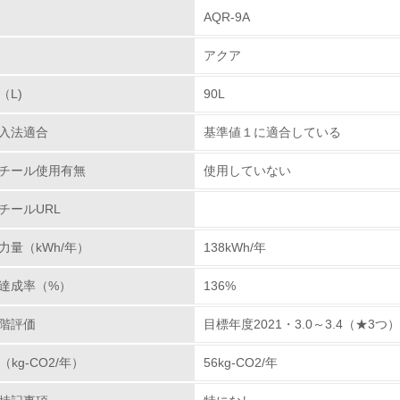
AQR-9A
環境取り組み体制
アクア
チェック項目
（L)
90L
レベル1
入法適合
基準値１に適合している
環境方針を持っている
チール使用有無
使用していない
環境対応の責任体制を定めている
チールURL
環境問題に関する従業員教育を行っている
力量（kWh/年）
138kWh/年
自社に関係する主要な環境法規制を把握し、順守している
達成率（%）
136%
レベル2
階評価
目標年度2021・3.0～3.4（★3つ）
（kg-CO2/年）
56kg-CO2/年
環境取り組み体制と成果を定期的に検証して次の活動に活かし