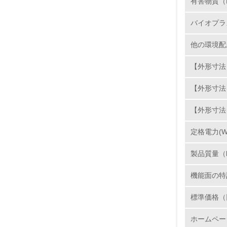
11.
有害物質（
バイオプラ
12.
他の環境配
【外形寸法】
13.
【外形寸法
14.
【外形寸法
定格電力(W
製品質量（
機能面の特
15.
標準価格（
16.
ホームペー