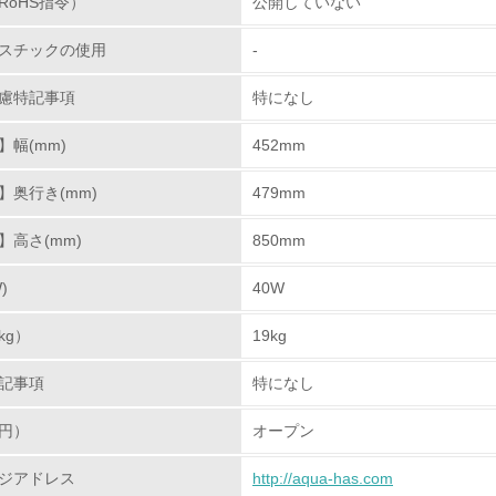
RoHS指令）
公開していない
<L1> 環境配慮型製品・サービスの製造・販売を積極的に行って
スチックの使用
-
<L2> 環境配慮型製品・サービスの製造・販売状況を把握し、
慮特記事項
特になし
グリーン購入
幅(mm)
452mm
<L1> グリーン購入の取り組み方針を有し、グリーン購入を行っ
】奥行き(mm)
479mm
<L2> 購入している製品・サービスの量と種類を把握し、具体
】高さ(mm)
850mm
包装・物流
)
40W
kg）
非該当（包装・物流を必要とする業務を行っていない）
19kg
記事項
特になし
<L1> 環境負荷ができるだけ小さい包装・梱包を行っている
円）
オープン
<L2> 環境負荷ができるだけ小さい物流を行っている
ジアドレス
http://aqua-has.com
化学物質