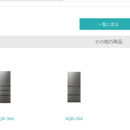
非該当（化学物質を使用していない）
一覧に戻る
<L1> 化学物質の使用量及び外部（大気・水・土壌）への排出
<L2> 化学物質の使用量及び外部への排出量を把握し、具体的
その他の商品
廃棄物
<L1> 廃棄物の発生量の削減及びリサイクルの推進、適正処理
<L2> 発生する廃棄物の量と種類を把握し、具体的な削減・リ
生物多様性保全
<L1> 「生物多様性保全」に関する取り組み（例：森林保全活
QR-36A
AQR-26A
購入、原材料のトレーサビリティの確認等）を行っている