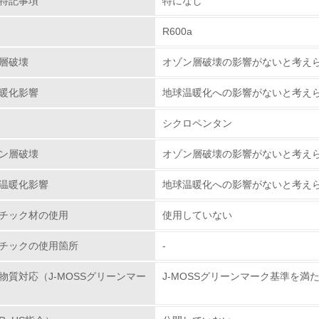
特記事項
特になし
従業員が環境方針に基づいて自分の業務の中で行うべき環境対
R600a
環境活動に関する規格やプログラムを導入している
層破壊
オゾン層破壊の影響がないと考え
第三者認証を取得している
暖化影響
地球温暖化への影響がないと考え
環境への取り組み
シクロペンタン
チェック項目
ン層破壊
オゾン層破壊の影響がないと考え
資源・エネルギー
温暖化影響
地球温暖化への影響がないと考え
<L1> 資源（投入原料、水等）とエネルギー（電力、重油、ガ
チック材の使用
使用していない
チックの使用箇所
-
<L2> 資源とエネルギーの使用量の把握をし、具体的な削減目
物質対応（J-MOSSグリーンマー
J-MOSSグリーンマーク基準を満
環境配慮型製品・サービスの