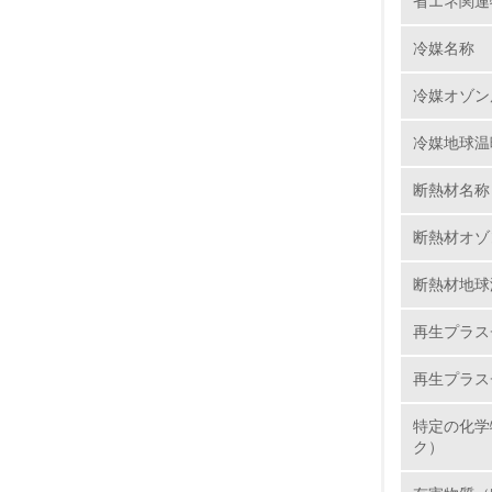
省エネ関連
6.
冷媒名称
7.
冷媒オゾン
8.
冷媒地球温
2.
断熱材名称
No.
断熱材オゾ
断熱材地球
9.
再生プラス
10.
再生プラス
特定の化学
ク）