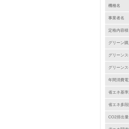
機種名
1.
事業者名
No.
定格内容積
グリーン購
1.
グリーンス
2.
グリーンス
3.
年間消費電
4.
省エネ基準
省エネ多段
CO2排出量
5.