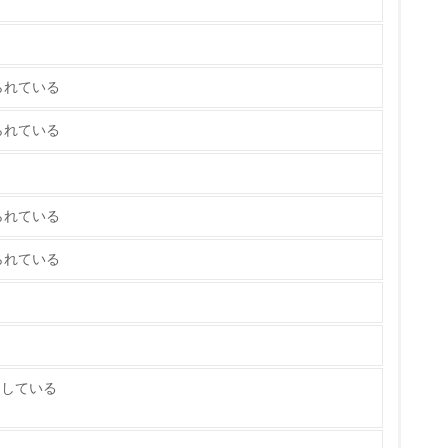
策を理解し、実践している
られている
られている
チェック
られている
られている
ス）の使用量削減の取り組みを行っている
標や計画を立てている
たしている
製造・販売