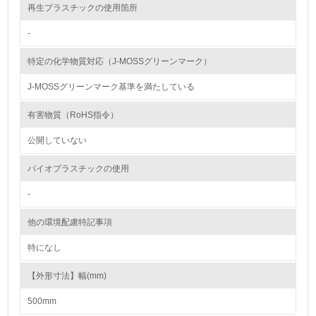
再生プラスチックの使用箇所
13.
-
<L1> グリーン購入の取り組み方針を有し、グリーン購入
を行っている
特定の化学物質対応（J-MOSSグリーンマーク）
14.
J-MOSSグリーンマーク基準を満たしている
<L2> 購入している製品・サービスの量と種類を把握し、
有害物質（RoHS指令）
具体的な目標や計画を立てている
公開していない
包装・物流
バイオプラスチックの使用
-
非該当（包装・物流を必要とする業務を行っていない）
他の環境配慮特記事項
15.
特になし
<L1> 環境負荷ができるだけ小さい包装・梱包を行ってい
る
【外形寸法】幅(mm)
500mm
16.