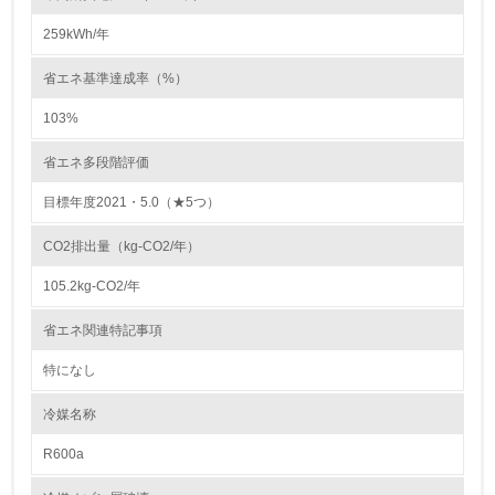
環境取り組み体制と成果を定期的に検証して次の活動に活
かしている
259kWh/年
6.
省エネ基準達成率（%）
従業員が環境方針に基づいて自分の業務の中で行うべき環
103%
境対策を理解し、実践している
省エネ多段階評価
7.
目標年度2021・5.0（★5つ）
環境活動に関する規格やプログラムを導入している
→ 導入している規格名 ISO14001
CO2排出量（kg-CO2/年）
8.
105.2kg-CO2/年
第三者認証を取得している
省エネ関連特記事項
特になし
2.環境への取り組み
冷媒名称
資源・エネルギー
R600a
9.