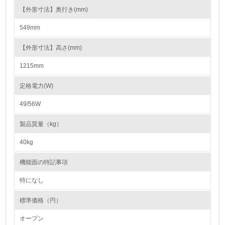
<L2> 環境負荷ができるだけ小さい物流を行っている
【外形寸法】奥行き(mm)
549mm
化学物質
【外形寸法】高さ(mm)
1215mm
非該当（化学物質を使用していない）
定格電力(W)
17.
49/56W
<L1> 化学物質の使用量及び外部（大気・水・土壌）への
排出量削減の取り組みを行っている
製品質量（kg）
18.
40kg
<L2> 化学物質の使用量及び外部への排出量を把握し、具
機能面の特記事項
体的な削減目標や計画を立てている
特になし
廃棄物
標準価格（円）
19.
オープン