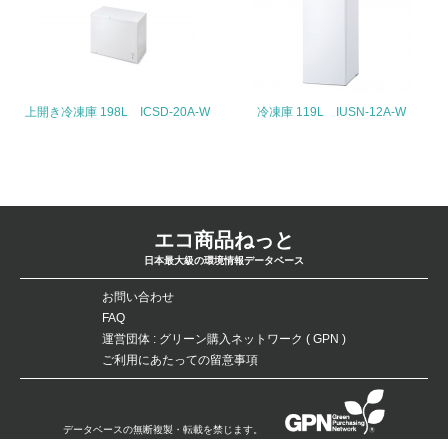
を積極的に公開・提供している
27.
<L1> パンフレットやホームページ等で、自社の社会的取
り組みを積極的に公開・提供している
上開き冷凍庫 198L ICSD-20A-W
冷凍庫 119L IUSN-12A-W
28.
<L2>「２．環境への取り組み」に関する現状の数値や目標
値を公表している
エコ商品ねっと
29.
日本最大級の環境情報データベース
<L2>「３．社会面の取り組み」に関する現状の数値や目標
値を公表している
お問い合わせ
FAQ
運営団体 : グリーン購入ネットワーク ( GPN )
5.サプライヤーへの取り組み
ご利用にあたっての留意事項
30.
<L2> サプライヤーに対して、環境面・社会面の取り組み
データベースの無断複製・転載を禁じます。
に関する確認・調査を実施している