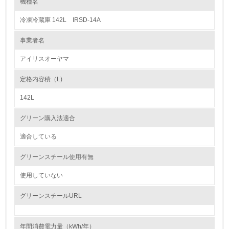
機種名
レベル1
冷凍冷蔵庫 142L IRSD-14A
1.
事業者名
環境方針を持っている
アイリスオーヤマ
2.
定格内容積（L)
環境対応の責任体制を定めている
142L
3.
グリーン購入法適合
環境問題に関する従業員教育を行っている
適合している
4.
グリーンスチール使用有無
自社に関係する主要な環境法規制を把握し、順守している
使用していない
レベル2
グリーンスチールURL
5.
年間消費電力量（kWh/年）