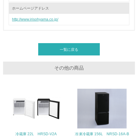
<L1> 廃棄物の発生量の削減及びリサイクルの推進、適正
処理を行っている
ホームページアドレス
http://www.irisohyama.co.jp/
20.
<L2> 発生する廃棄物の量と種類を把握し、具体的な削
減・リサイクル目標や計画を立てている
一覧に戻る
生物多様性保全
21.
その他の商品
<L1> 「生物多様性保全」に関する取り組み（例：森林保
全活動＜植林、天然林保護、間伐＞、認証品の購入、原材
料のトレーサビリティの確認等）を行っている
地域への貢献
22.
<L1> 周辺地域の環境保全活動を行い、自治体や地域団体
冷蔵庫 22L HRSD-V2A
冷凍冷蔵庫 156L NRSD-16A-B
の活動に積極的に参加している