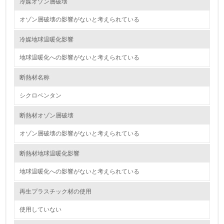
冷媒オゾン層破壊
<L1> 資源（投入原料、水等）とエネルギー（電力、重
油、ガス）の使用量削減の取り組みを行っている
オゾン層破壊の影響がないと考えられている
10.
冷媒地球温暖化影響
地球温暖化への影響がないと考えられている
<L2> 資源とエネルギーの使用量の把握をし、具体的な削
減目標や計画を立てている
断熱材名称
環境配慮型製品・サービスの製造・販売
シクロペンタン
11.
断熱材オゾン層破壊
<L1> 環境配慮型製品・サービスの製造・販売を積極的に
オゾン層破壊の影響がないと考えられている
行っている
断熱材地球温暖化影響
12.
地球温暖化への影響がないと考えられている
<L2> 環境配慮型製品・サービスの製造・販売状況を把握
し、具体的な販売目標や計画を立てている
再生プラスチック材の使用
使用していない
グリーン購入