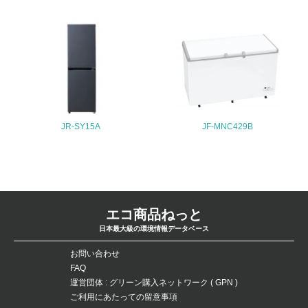
ている
4.環境面・社会面の情報公開他
26.
<L1> パンフレットやホームページ等で、自社の環境情報
を積極的に公開・提供している
JR-SY15A
JF-MNC429B
27.
<L1> パンフレットやホームページ等で、自社の社会的取
り組みを積極的に公開・提供している
28.
エコ商品ねっと
<L2>「２．環境への取り組み」に関する現状の数値や目標
日本最大級の環境情報データベース
値を公表している
お問い合わせ
29.
FAQ
運営団体 : グリーン購入ネットワーク ( GPN )
<L2>「３．社会面の取り組み」に関する現状の数値や目標
値を公表している
ご利用にあたっての留意事項