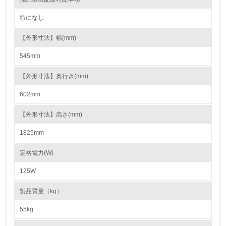
15.
特になし
<L1> 環境負荷ができるだけ小さい包装・梱包を行ってい
る
【外形寸法】幅(mm)
545mm
16.
<L2> 環境負荷ができるだけ小さい物流を行っている
【外形寸法】奥行き(mm)
602mm
化学物質
【外形寸法】高さ(mm)
1825mm
非該当（化学物質を使用していない）
定格電力(W)
17.
125W
<L1> 化学物質の使用量及び外部（大気・水・土壌）への
排出量削減の取り組みを行っている
製品質量（kg）
18.
55kg
<L2> 化学物質の使用量及び外部への排出量を把握し、具