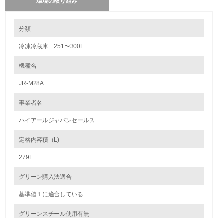
環境の取り組み
環境の取り組み
分類
冷凍冷蔵庫 251〜300L
1.環境取り組み体制
機種名
レベル1
JR-M28A
1.
事業者名
環境方針を持っている
ハイアールジャパンセールス
2.
定格内容積（L)
環境対応の責任体制を定めている
279L
3.
グリーン購入法適合
環境問題に関する従業員教育を行っている
基準値１に適合している
4.
グリーンスチール使用有無