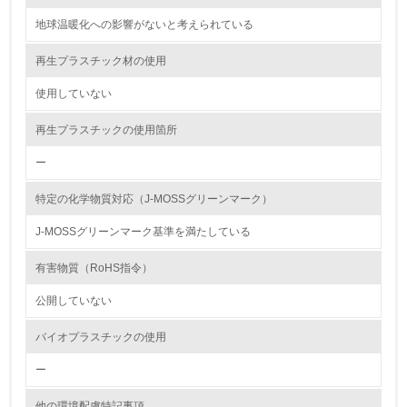
12.
地球温暖化への影響がないと考えられている
<L2> 環境配慮型製品・サービスの製造・販売状況を把握
し、具体的な販売目標や計画を立てている
再生プラスチック材の使用
使用していない
グリーン購入
再生プラスチックの使用箇所
13.
ー
<L1> グリーン購入の取り組み方針を有し、グリーン購入
を行っている
特定の化学物質対応（J-MOSSグリーンマーク）
14.
J-MOSSグリーンマーク基準を満たしている
<L2> 購入している製品・サービスの量と種類を把握し、
有害物質（RoHS指令）
具体的な目標や計画を立てている
公開していない
包装・物流
バイオプラスチックの使用
ー
非該当（包装・物流を必要とする業務を行っていない）
他の環境配慮特記事項