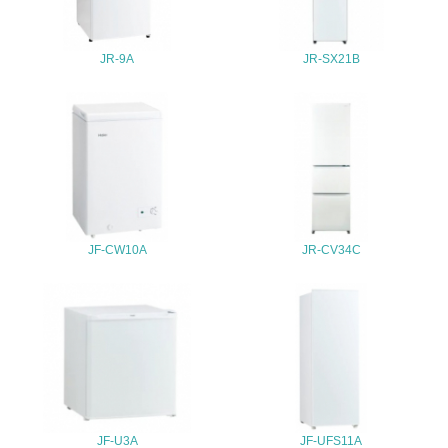
地域への貢献
JR-9A
JR-SX21B
22.
<L1> 周辺地域の環境保全活動を行い、自治体や地域団体
の活動に積極的に参加している
3.社会面の取り組み
23.
<L1> 「人権・労働等」に関する方針、規定等を持ってい
JF-CW10A
JR-CV34C
る
24.
<L1> 「公正・適正な取引」に関する方針、規定等を持っ
ている
25.
<L1> 「情報セキュリティ」に関する方針、規定等を持っ
JF-U3A
JF-UFS11A