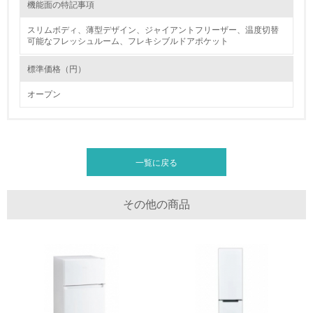
機能面の特記事項
体的な削減目標や計画を立てている
スリムボディ、薄型デザイン、ジャイアントフリーザー、温度切替
廃棄物
可能なフレッシュルーム、フレキシブルドアポケット
標準価格（円）
19.
オープン
<L1> 廃棄物の発生量の削減及びリサイクルの推進、適正
処理を行っている
長期使用のための修理体制について
20.
ハイアールでは、365日対応のお客様ご相談窓口（フリーダイヤル）を設
置しています。また、全国各サービス拠点からの出張修理体制をとってお
一覧に戻る
<L2> 発生する廃棄物の量と種類を把握し、具体的な削
り、お客様により長く商品をお使いいただける体制を整えております。
減・リサイクル目標や計画を立てている
製品の開発においては、扉パッキンを外しやすくするなど、シンプルな設
計にすることで、補修の際にも交換しやすく、分解もしやすいように配慮
その他の商品
した設計をしております。
生物多様性保全
リサイクル設計の内容
21.
プラスチック部品への材料名表示、ネジ削減による分解の容易化、環境負
荷物質の削減、省エネ・長寿命化に取り組んでおります。
<L1> 「生物多様性保全」に関する取り組み（例：森林保
全活動＜植林、天然林保護、間伐＞、認証品の購入、原材
料のトレーサビリティの確認等）を行っている