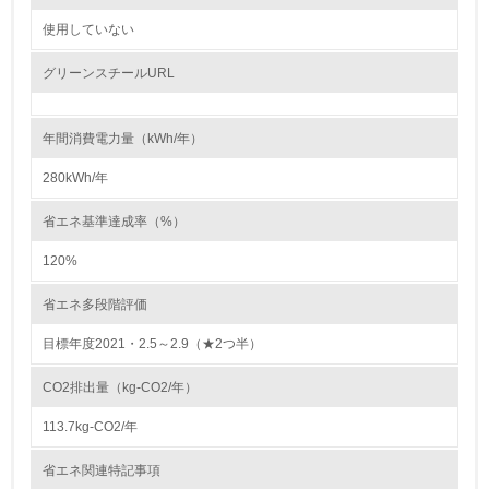
自社に関係する主要な環境法規制を把握し、順守している
使用していない
レベル2
グリーンスチールURL
5.
年間消費電力量（kWh/年）
環境取り組み体制と成果を定期的に検証して次の活動に活
かしている
280kWh/年
6.
省エネ基準達成率（%）
従業員が環境方針に基づいて自分の業務の中で行うべき環
120%
境対策を理解し、実践している
省エネ多段階評価
7.
目標年度2021・2.5～2.9（★2つ半）
環境活動に関する規格やプログラムを導入している
→ 導入している規格名
CO2排出量（kg-CO2/年）
8.
113.7kg-CO2/年
第三者認証を取得している
省エネ関連特記事項