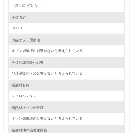
【新JIS】特になし
2.環境への取り組み
冷媒名称
資源・エネルギー
R600a
9.
冷媒オゾン層破壊
<L1> 資源（投入原料、水等）とエネルギー（電力、重
油、ガス）の使用量削減の取り組みを行っている
オゾン層破壊の影響がないと考えられている
10.
冷媒地球温暖化影響
地球温暖化への影響がないと考えられている
<L2> 資源とエネルギーの使用量の把握をし、具体的な削
減目標や計画を立てている
断熱材名称
環境配慮型製品・サービスの製造・販売
シクロペンタン
11.
断熱材オゾン層破壊
<L1> 環境配慮型製品・サービスの製造・販売を積極的に
オゾン層破壊の影響がないと考えられている
行っている
断熱材地球温暖化影響