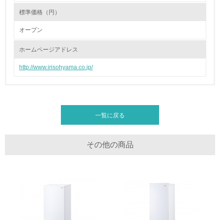
標準価格（円）
19.
オープン
<L1> 廃棄物の発生量の削減及びリサイクルの推進、適正
処理を行っている
ホームページアドレス
http://www.irisohyama.co.jp/
20.
<L2> 発生する廃棄物の量と種類を把握し、具体的な削
減・リサイクル目標や計画を立てている
一覧に戻る
生物多様性保全
21.
その他の商品
<L1> 「生物多様性保全」に関する取り組み（例：森林保
全活動＜植林、天然林保護、間伐＞、認証品の購入、原材
料のトレーサビリティの確認等）を行っている
地域への貢献