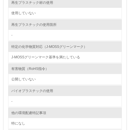
し、具体的な販売目標や計画を立てている
再生プラスチック材の使用
使用していない
グリーン購入
再生プラスチックの使用箇所
13.
-
<L1> グリーン購入の取り組み方針を有し、グリーン購入
を行っている
特定の化学物質対応（J-MOSSグリーンマーク）
14.
J-MOSSグリーンマーク基準を満たしている
<L2> 購入している製品・サービスの量と種類を把握し、
有害物質（RoHS指令）
具体的な目標や計画を立てている
公開していない
包装・物流
バイオプラスチックの使用
-
非該当（包装・物流を必要とする業務を行っていない）
他の環境配慮特記事項
15.
特になし
<L1> 環境負荷ができるだけ小さい包装・梱包を行ってい