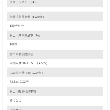
レベル2
グリーンスチールURL
5.
年間消費電力量（kWh/年）
環境取り組み体制と成果を定期的に検証して次の活動に活
かしている
180kWh/年
6.
省エネ基準達成率（%）
従業員が環境方針に基づいて自分の業務の中で行うべき環
108%
境対策を理解し、実践している
省エネ多段階評価
7.
目標年度2021・5.0（★5つ）
環境活動に関する規格やプログラムを導入している
→ 導入している規格名 ISO14001
CO2排出量（kg-CO2/年）
8.
73.1kg-CO2/年
第三者認証を取得している
省エネ関連特記事項
特になし
2.環境への取り組み