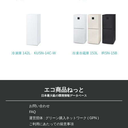
26.
<L1> パンフレットやホームページ等で、自社の環境情報
を積極的に公開・提供している
27.
<L1> パンフレットやホームページ等で、自社の社会的取
り組みを積極的に公開・提供している
冷凍庫 142L KUSN-14C-W
冷凍冷蔵庫 153L IRSN-15B
28.
<L2>「２．環境への取り組み」に関する現状の数値や目標
値を公表している
エコ商品ねっと
29.
日本最大級の環境情報データベース
<L2>「３．社会面の取り組み」に関する現状の数値や目標
値を公表している
お問い合わせ
FAQ
運営団体 : グリーン購入ネットワーク ( GPN )
5.サプライヤーへの取り組み
ご利用にあたっての留意事項