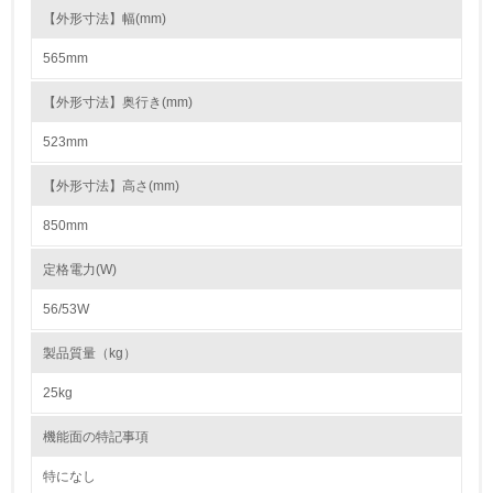
る
【外形寸法】幅(mm)
565mm
16.
<L2> 環境負荷ができるだけ小さい物流を行っている
【外形寸法】奥行き(mm)
523mm
化学物質
【外形寸法】高さ(mm)
850mm
非該当（化学物質を使用していない）
定格電力(W)
17.
56/53W
<L1> 化学物質の使用量及び外部（大気・水・土壌）への
排出量削減の取り組みを行っている
製品質量（kg）
18.
25kg
<L2> 化学物質の使用量及び外部への排出量を把握し、具
機能面の特記事項
体的な削減目標や計画を立てている
特になし
廃棄物