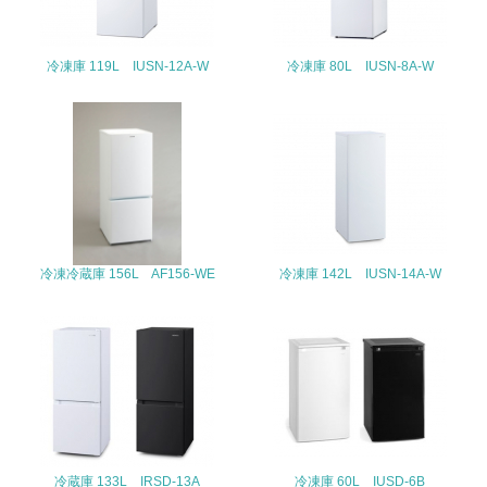
22.
<L1> 周辺地域の環境保全活動を行い、自治体や地域団体
冷凍庫 119L IUSN-12A-W
冷凍庫 80L IUSN-8A-W
の活動に積極的に参加している
3.社会面の取り組み
23.
<L1> 「人権・労働等」に関する方針、規定等を持ってい
る
24.
冷凍冷蔵庫 156L AF156-WE
冷凍庫 142L IUSN-14A-W
<L1> 「公正・適正な取引」に関する方針、規定等を持っ
ている
25.
<L1> 「情報セキュリティ」に関する方針、規定等を持っ
ている
冷蔵庫 133L IRSD-13A
冷凍庫 60L IUSD-6B
4.環境面・社会面の情報公開他