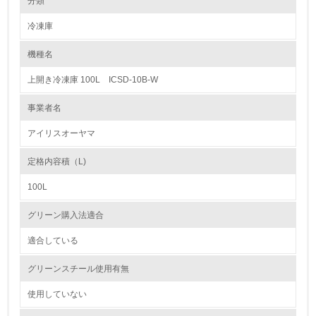
分類
冷凍庫
1.環境取り組み体制
機種名
レベル1
上開き冷凍庫 100L ICSD-10B-W
1.
事業者名
環境方針を持っている
アイリスオーヤマ
2.
定格内容積（L)
環境対応の責任体制を定めている
100L
3.
グリーン購入法適合
環境問題に関する従業員教育を行っている
適合している
4.
グリーンスチール使用有無
自社に関係する主要な環境法規制を把握し、順守している
使用していない