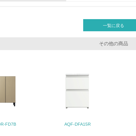
非該当（化学物質を使用していない）
一覧に戻る
<L1> 化学物質の使用量及び外部（大気・水・土壌）への排出
<L2> 化学物質の使用量及び外部への排出量を把握し、具体的
その他の商品
廃棄物
<L1> 廃棄物の発生量の削減及びリサイクルの推進、適正処理
<L2> 発生する廃棄物の量と種類を把握し、具体的な削減・リ
生物多様性保全
<L1> 「生物多様性保全」に関する取り組み（例：森林保全活
R-FD7B
AQF-DFA15R
購入、原材料のトレーサビリティの確認等）を行っている