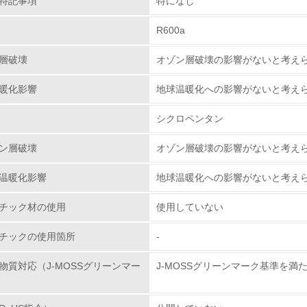
特記事項
特になし
従業員が環境方針に基づいて自分の業務の中で行うべき環境対
R600a
環境活動に関する規格やプログラムを導入している
層破壊
オゾン層破壊の影響がないと考え
第三者認証を取得している
暖化影響
地球温暖化への影響がないと考え
環境への取り組み
シクロペンタン
チェック項目
ン層破壊
オゾン層破壊の影響がないと考え
資源・エネルギー
温暖化影響
地球温暖化への影響がないと考え
<L1> 資源（投入原料、水等）とエネルギー（電力、重油、ガ
チック材の使用
使用していない
チックの使用箇所
-
<L2> 資源とエネルギーの使用量の把握をし、具体的な削減目
物質対応（J-MOSSグリーンマー
J-MOSSグリーンマーク基準を満
環境配慮型製品・サービスの