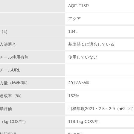
AQF-F13R
環境取り組み体制
アクア
チェック項目
（L)
134L
レベル1
入法適合
基準値１に適合している
環境方針を持っている
チール使用有無
使用していない
環境対応の責任体制を定めている
チールURL
環境問題に関する従業員教育を行っている
力量（kWh/年）
291kWh/年
自社に関係する主要な環境法規制を把握し、順守している
達成率（%）
152%
レベル2
階評価
目標年度2021・2.5～2.9（★2つ
（kg-CO2/年）
118.1kg-CO2/年
環境取り組み体制と成果を定期的に検証して次の活動に活かし