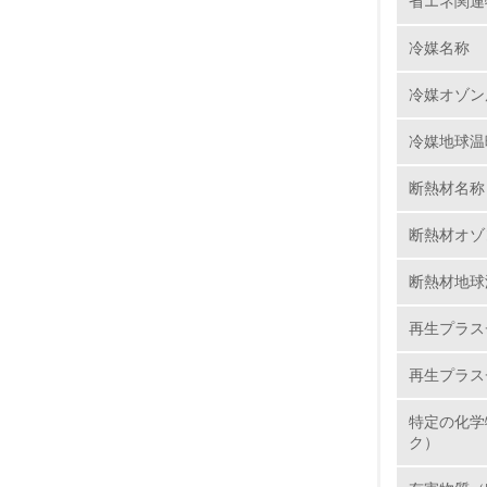
省エネ関連
6.
冷媒名称
7.
冷媒オゾン
8.
冷媒地球温
2.
断熱材名称
No.
断熱材オゾ
断熱材地球
9.
再生プラス
10.
再生プラス
特定の化学
ク）