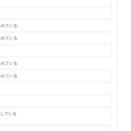
策を理解し、実践している
られている
られている
チェック
られている
られている
ス）の使用量削減の取り組みを行っている
標や計画を立てている
たしている
製造・販売