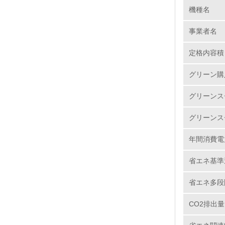
機種名
1.
事業者名
No.
定格内容積
グリーン購
1.
グリーンス
2.
グリーンス
3.
年間消費電
4.
省エネ基準
省エネ多段
CO2排出量
5.