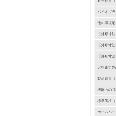
11.
有害物質（
バイオプラ
12.
他の環境配
【外形寸法】
13.
【外形寸法
14.
【外形寸法
定格電力(W
製品質量（
機能面の特
15.
標準価格（
16.
ホームペー