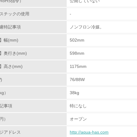
RoHS指令）
公開していない
<L1> 環境配慮型製品・サービスの製造・販売を積極的に行って
スチックの使用
-
<L2> 環境配慮型製品・サービスの製造・販売状況を把握し、
慮特記事項
ノンフロン冷媒。
グリーン購入
幅(mm)
502mm
<L1> グリーン購入の取り組み方針を有し、グリーン購入を行っ
】奥行き(mm)
598mm
<L2> 購入している製品・サービスの量と種類を把握し、具体
】高さ(mm)
1175mm
包装・物流
)
76/88W
kg）
非該当（包装・物流を必要とする業務を行っていない）
38kg
記事項
特になし
<L1> 環境負荷ができるだけ小さい包装・梱包を行っている
円）
オープン
<L2> 環境負荷ができるだけ小さい物流を行っている
ジアドレス
http://aqua-has.com
化学物質