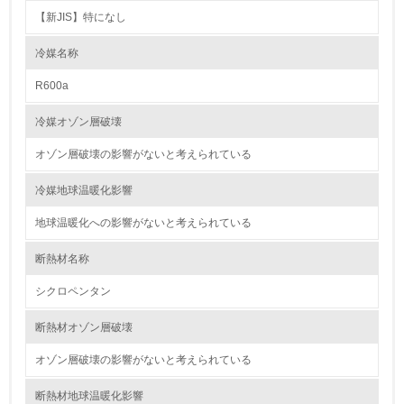
【新JIS】特になし
2.環境への取り組み
冷媒名称
資源・エネルギー
R600a
9.
冷媒オゾン層破壊
<L1> 資源（投入原料、水等）とエネルギー（電力、重
油、ガス）の使用量削減の取り組みを行っている
オゾン層破壊の影響がないと考えられている
10.
冷媒地球温暖化影響
地球温暖化への影響がないと考えられている
<L2> 資源とエネルギーの使用量の把握をし、具体的な削
減目標や計画を立てている
断熱材名称
環境配慮型製品・サービスの製造・販売
シクロペンタン
11.
断熱材オゾン層破壊
<L1> 環境配慮型製品・サービスの製造・販売を積極的に
オゾン層破壊の影響がないと考えられている
行っている
断熱材地球温暖化影響