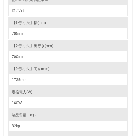
15.
特になし
<L1> 環境負荷ができるだけ小さい包装・梱包を行ってい
る
【外形寸法】幅(mm)
705mm
16.
<L2> 環境負荷ができるだけ小さい物流を行っている
【外形寸法】奥行き(mm)
700mm
化学物質
【外形寸法】高さ(mm)
1735mm
非該当（化学物質を使用していない）
定格電力(W)
17.
160W
<L1> 化学物質の使用量及び外部（大気・水・土壌）への
排出量削減の取り組みを行っている
製品質量（kg）
18.
82kg
<L2> 化学物質の使用量及び外部への排出量を把握し、具