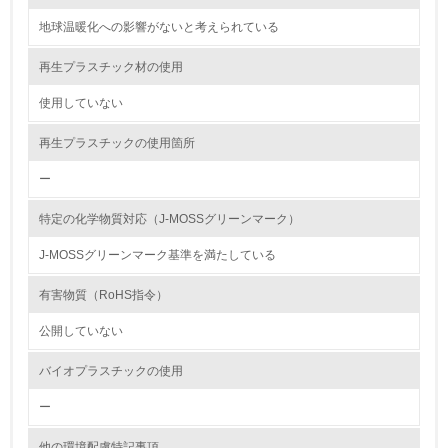
12.
地球温暖化への影響がないと考えられている
<L2> 環境配慮型製品・サービスの製造・販売状況を把握
し、具体的な販売目標や計画を立てている
再生プラスチック材の使用
使用していない
グリーン購入
再生プラスチックの使用箇所
13.
ー
<L1> グリーン購入の取り組み方針を有し、グリーン購入
を行っている
特定の化学物質対応（J-MOSSグリーンマーク）
14.
J-MOSSグリーンマーク基準を満たしている
<L2> 購入している製品・サービスの量と種類を把握し、
有害物質（RoHS指令）
具体的な目標や計画を立てている
公開していない
包装・物流
バイオプラスチックの使用
ー
非該当（包装・物流を必要とする業務を行っていない）
他の環境配慮特記事項