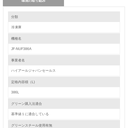
環境の取り組み
環境の取り組み
分類
冷凍庫
1.環境取り組み体制
機種名
レベル1
JF-NUF386A
1.
事業者名
環境方針を持っている
ハイアールジャパンセールス
2.
定格内容積（L)
環境対応の責任体制を定めている
386L
3.
グリーン購入法適合
環境問題に関する従業員教育を行っている
基準値１に適合している
4.
グリーンスチール使用有無