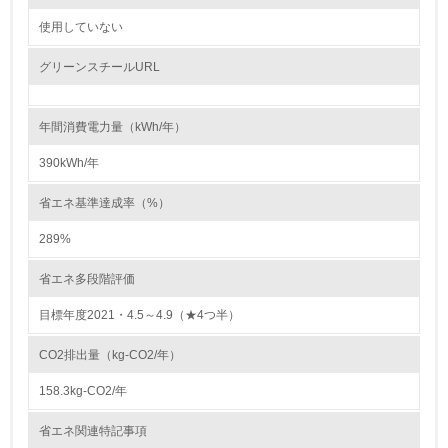
自社に関係する主要な環境法規制を把握し、順守している
使用していない
レベル2
グリーンスチールURL
5.
年間消費電力量（kWh/年）
環境取り組み体制と成果を定期的に検証して次の活動に活
かしている
390kWh/年
6.
省エネ基準達成率（%）
従業員が環境方針に基づいて自分の業務の中で行うべき環
289%
境対策を理解し、実践している
省エネ多段階評価
7.
目標年度2021・4.5～4.9（★4つ半）
環境活動に関する規格やプログラムを導入している
→ 導入している規格名
CO2排出量（kg-CO2/年）
8.
158.3kg-CO2/年
第三者認証を取得している
省エネ関連特記事項