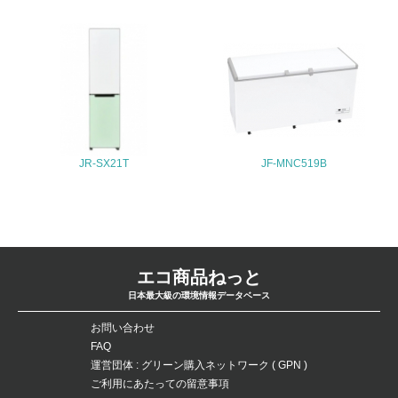
ている
4.環境面・社会面の情報公開他
26.
<L1> パンフレットやホームページ等で、自社の環境情報
を積極的に公開・提供している
JR-SX21T
JF-MNC519B
27.
<L1> パンフレットやホームページ等で、自社の社会的取
り組みを積極的に公開・提供している
28.
エコ商品ねっと
<L2>「２．環境への取り組み」に関する現状の数値や目標
日本最大級の環境情報データベース
値を公表している
お問い合わせ
29.
FAQ
運営団体 : グリーン購入ネットワーク ( GPN )
<L2>「３．社会面の取り組み」に関する現状の数値や目標
値を公表している
ご利用にあたっての留意事項