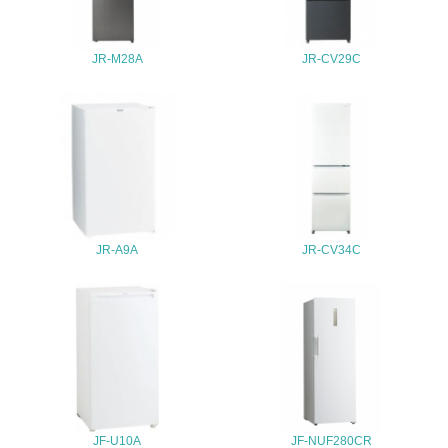
地域への貢献
JR-M28A
JR-CV29C
22.
<L1> 周辺地域の環境保全活動を行い、自治体や地域団体
の活動に積極的に参加している
3.社会面の取り組み
23.
<L1> 「人権・労働等」に関する方針、規定等を持ってい
JR-A9A
JR-CV34C
る
24.
<L1> 「公正・適正な取引」に関する方針、規定等を持っ
ている
25.
<L1> 「情報セキュリティ」に関する方針、規定等を持っ
JF-U10A
JF-NUF280CR