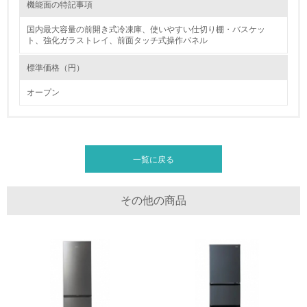
機能面の特記事項
体的な削減目標や計画を立てている
国内最大容量の前開き式冷凍庫、使いやすい仕切り棚・バスケッ
廃棄物
ト、強化ガラストレイ、前面タッチ式操作パネル
標準価格（円）
19.
オープン
<L1> 廃棄物の発生量の削減及びリサイクルの推進、適正
処理を行っている
長期使用のための修理体制について
20.
ハイアールでは、365日対応のお客様ご相談窓口（フリーダイヤル）を設
置しています。また、全国各サービス拠点からの出張修理体制をとってお
一覧に戻る
<L2> 発生する廃棄物の量と種類を把握し、具体的な削
り、お客様により長く商品をお使いいただける体制を整えております。
減・リサイクル目標や計画を立てている
製品の開発においては、扉パッキンを外しやすくするなど、シンプルな設
計にすることで、補修の際にも交換しやすく、分解もしやすいように配慮
その他の商品
した設計をしております。
生物多様性保全
リサイクル設計の内容
21.
プラスチック部品への材料名表示、ネジ削減による分解の容易化、環境負
荷物質の削減、省エネ・長寿命化に取り組んでおります。
<L1> 「生物多様性保全」に関する取り組み（例：森林保
全活動＜植林、天然林保護、間伐＞、認証品の購入、原材
料のトレーサビリティの確認等）を行っている