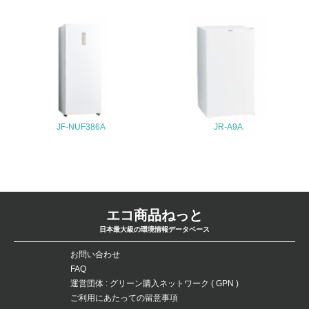
ている
4.環境面・社会面の情報公開他
26.
<L1> パンフレットやホームページ等で、自社の環境情報
を積極的に公開・提供している
JF-NUF386A
JR-A9A
27.
<L1> パンフレットやホームページ等で、自社の社会的取
り組みを積極的に公開・提供している
28.
エコ商品ねっと
<L2>「２．環境への取り組み」に関する現状の数値や目標
日本最大級の環境情報データベース
値を公表している
お問い合わせ
29.
FAQ
運営団体 : グリーン購入ネットワーク ( GPN )
<L2>「３．社会面の取り組み」に関する現状の数値や目標
値を公表している
ご利用にあたっての留意事項