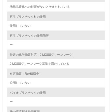
12.
地球温暖化への影響がないと考えられている
<L2> 環境配慮型製品・サービスの製造・販売状況を把握
し、具体的な販売目標や計画を立てている
再生プラスチック材の使用
使用していない
グリーン購入
再生プラスチックの使用箇所
13.
ー
<L1> グリーン購入の取り組み方針を有し、グリーン購入
を行っている
特定の化学物質対応（J-MOSSグリーンマーク）
14.
J-MOSSグリーンマーク基準を満たしている
<L2> 購入している製品・サービスの量と種類を把握し、
有害物質（RoHS指令）
具体的な目標や計画を立てている
公開していない
包装・物流
バイオプラスチックの使用
ー
非該当（包装・物流を必要とする業務を行っていない）
他の環境配慮特記事項