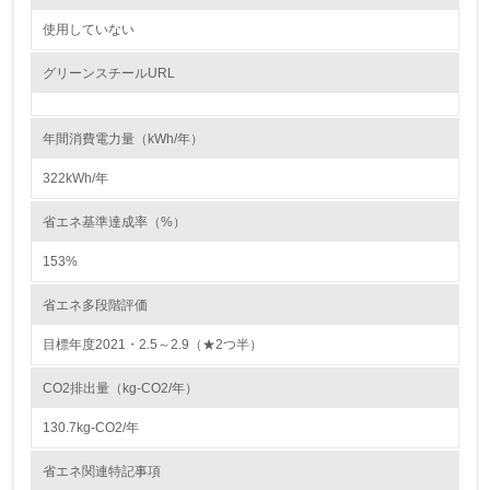
自社に関係する主要な環境法規制を把握し、順守している
使用していない
レベル2
グリーンスチールURL
5.
年間消費電力量（kWh/年）
環境取り組み体制と成果を定期的に検証して次の活動に活
かしている
322kWh/年
6.
省エネ基準達成率（%）
従業員が環境方針に基づいて自分の業務の中で行うべき環
153%
境対策を理解し、実践している
省エネ多段階評価
7.
目標年度2021・2.5～2.9（★2つ半）
環境活動に関する規格やプログラムを導入している
→ 導入している規格名
CO2排出量（kg-CO2/年）
8.
130.7kg-CO2/年
第三者認証を取得している
省エネ関連特記事項