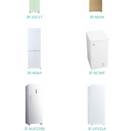
地域への貢献
JR-SX21T
JR-M20A
22.
<L1> 周辺地域の環境保全活動を行い、自治体や地域団体
の活動に積極的に参加している
3.社会面の取り組み
23.
<L1> 「人権・労働等」に関する方針、規定等を持ってい
JR-M36A
JF-NC66F
る
24.
<L1> 「公正・適正な取引」に関する方針、規定等を持っ
ている
25.
<L1> 「情報セキュリティ」に関する方針、規定等を持っ
JF-NUF226B
JF-UFS11A