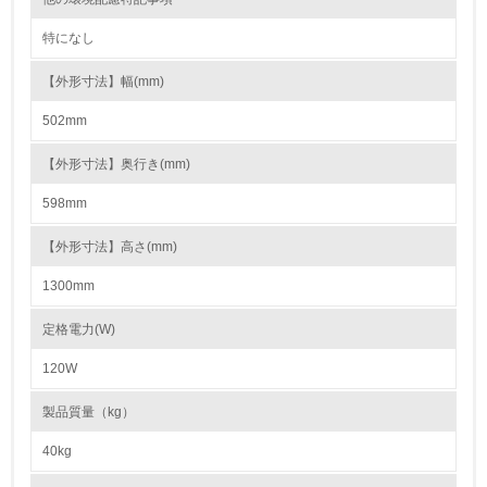
15.
特になし
<L1> 環境負荷ができるだけ小さい包装・梱包を行ってい
る
【外形寸法】幅(mm)
502mm
16.
<L2> 環境負荷ができるだけ小さい物流を行っている
【外形寸法】奥行き(mm)
598mm
化学物質
【外形寸法】高さ(mm)
1300mm
非該当（化学物質を使用していない）
定格電力(W)
17.
120W
<L1> 化学物質の使用量及び外部（大気・水・土壌）への
排出量削減の取り組みを行っている
製品質量（kg）
18.
40kg
<L2> 化学物質の使用量及び外部への排出量を把握し、具