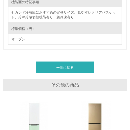
機能面の特記事項
体的な削減目標や計画を立てている
セカンド冷凍庫におすすめの定番サイズ、見やすいクリアバスケッ
廃棄物
ト、冷凍冷蔵切替機能有り、急冷凍有り
標準価格（円）
19.
オープン
<L1> 廃棄物の発生量の削減及びリサイクルの推進、適正
処理を行っている
長期使用のための修理体制について
20.
ハイアールでは、365日対応のお客様ご相談窓口（フリーダイヤル）を設
置しています。また、全国各サービス拠点からの出張修理体制をとってお
一覧に戻る
<L2> 発生する廃棄物の量と種類を把握し、具体的な削
り、お客様により長く商品をお使いいただける体制を整えております。
減・リサイクル目標や計画を立てている
製品の開発においては、扉パッキンを外しやすくするなど、シンプルな設
計にすることで、補修の際にも交換しやすく、分解もしやすいように配慮
その他の商品
した設計をしております。
生物多様性保全
リサイクル設計の内容
21.
プラスチック部品への材料名表示、ネジ削減による分解の容易化、環境負
荷物質の削減、省エネ・長寿命化に取り組んでおります。
<L1> 「生物多様性保全」に関する取り組み（例：森林保
全活動＜植林、天然林保護、間伐＞、認証品の購入、原材
料のトレーサビリティの確認等）を行っている