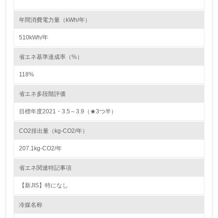
5.
年間消費電力量（kWh/年）
環境取り組み体制と成果を定期的に検証して次の活動に活
かしている
510kWh/年
6.
省エネ基準達成率（%）
従業員が環境方針に基づいて自分の業務の中で行うべき環
118%
境対策を理解し、実践している
省エネ多段階評価
7.
目標年度2021・3.5～3.9（★3つ半）
環境活動に関する規格やプログラムを導入している
→ 導入している規格名
CO2排出量（kg-CO2/年）
8.
207.1kg-CO2/年
第三者認証を取得している
省エネ関連特記事項
【新JIS】特になし
2.環境への取り組み
冷媒名称
資源・エネルギー