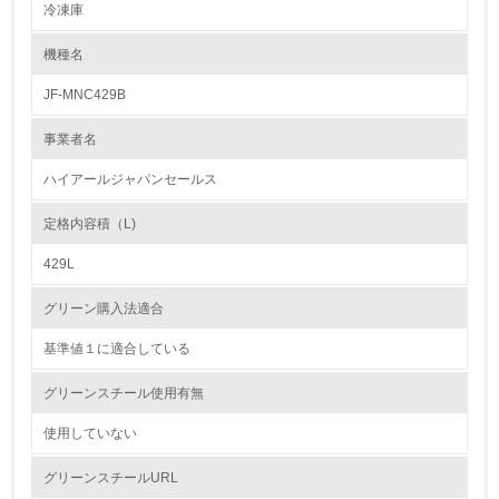
冷凍庫
1.環境取り組み体制
機種名
レベル1
JF-MNC429B
1.
事業者名
環境方針を持っている
ハイアールジャパンセールス
2.
定格内容積（L)
環境対応の責任体制を定めている
429L
3.
グリーン購入法適合
環境問題に関する従業員教育を行っている
基準値１に適合している
4.
グリーンスチール使用有無
自社に関係する主要な環境法規制を把握し、順守している
使用していない
レベル2
グリーンスチールURL