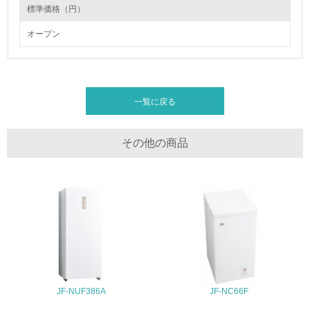
標準価格（円）
19.
オープン
<L1> 廃棄物の発生量の削減及びリサイクルの推進、適正
処理を行っている
長期使用のための修理体制について
20.
ハイアールでは、365日対応のお客様ご相談窓口（フリーダイヤル）を設
置しています。また、全国各サービス拠点からの出張修理体制をとってお
一覧に戻る
<L2> 発生する廃棄物の量と種類を把握し、具体的な削
り、お客様により長く商品をお使いいただける体制を整えております。
減・リサイクル目標や計画を立てている
製品の開発においては、扉パッキンを外しやすくするなど、シンプルな設
計にすることで、補修の際にも交換しやすく、分解もしやすいように配慮
その他の商品
した設計をしております。
生物多様性保全
リサイクル設計の内容
21.
プラスチック部品への材料名表示、ネジ削減による分解の容易化、環境負
荷物質の削減、省エネ・長寿命化に取り組んでおります。
<L1> 「生物多様性保全」に関する取り組み（例：森林保
全活動＜植林、天然林保護、間伐＞、認証品の購入、原材
料のトレーサビリティの確認等）を行っている
地域への貢献
JF-NUF386A
JF-NC66F
22.