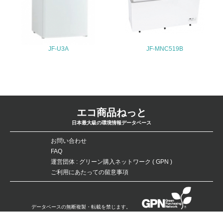
26.
<L1> パンフレットやホームページ等で、自社の環境情報
を積極的に公開・提供している
JF-U3A
JF-MNC519B
27.
<L1> パンフレットやホームページ等で、自社の社会的取
り組みを積極的に公開・提供している
28.
エコ商品ねっと
<L2>「２．環境への取り組み」に関する現状の数値や目標
日本最大級の環境情報データベース
値を公表している
お問い合わせ
29.
FAQ
運営団体 : グリーン購入ネットワーク ( GPN )
<L2>「３．社会面の取り組み」に関する現状の数値や目標
値を公表している
ご利用にあたっての留意事項
5.サプライヤーへの取り組み
データベースの無断複製・転載を禁じます。
30.
Copyright：©Green Purchasing Network（GPN） All Rights Reserved.