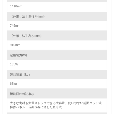
1410mm
16.
<L2> 環境負荷ができるだけ小さい物流を行っている
【外形寸法】奥行き(mm)
745mm
化学物質
【外形寸法】高さ(mm)
910mm
非該当（化学物質を使用していない）
定格電力(W)
17.
135W
<L1> 化学物質の使用量及び外部（大気・水・土壌）への
排出量削減の取り組みを行っている
製品質量（kg）
18.
63kg
<L2> 化学物質の使用量及び外部への排出量を把握し、具
機能面の特記事項
体的な削減目標や計画を立てている
大きな食材も大量ストックできる大容量、使いやすい前面タッチ式
廃棄物
操作パネル、長期保存に適した直冷式