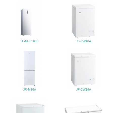
<L1> 周辺地域の環境保全活動を行い、自治体や地域団体
の活動に積極的に参加している
3.社会面の取り組み
23.
<L1> 「人権・労働等」に関する方針、規定等を持ってい
JF-NUF168B
JF-CW10A
る
24.
<L1> 「公正・適正な取引」に関する方針、規定等を持っ
ている
25.
<L1> 「情報セキュリティ」に関する方針、規定等を持っ
JR-M36A
JF-CW14A
ている
4.環境面・社会面の情報公開他