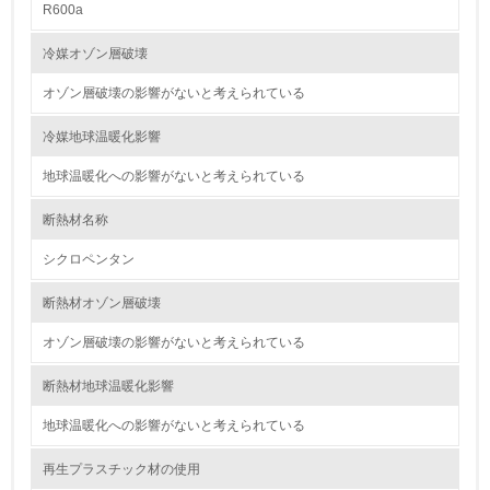
R600a
9.
冷媒オゾン層破壊
<L1> 資源（投入原料、水等）とエネルギー（電力、重
油、ガス）の使用量削減の取り組みを行っている
オゾン層破壊の影響がないと考えられている
10.
冷媒地球温暖化影響
地球温暖化への影響がないと考えられている
<L2> 資源とエネルギーの使用量の把握をし、具体的な削
減目標や計画を立てている
断熱材名称
環境配慮型製品・サービスの製造・販売
シクロペンタン
11.
断熱材オゾン層破壊
<L1> 環境配慮型製品・サービスの製造・販売を積極的に
オゾン層破壊の影響がないと考えられている
行っている
断熱材地球温暖化影響
12.
地球温暖化への影響がないと考えられている
<L2> 環境配慮型製品・サービスの製造・販売状況を把握
し、具体的な販売目標や計画を立てている
再生プラスチック材の使用