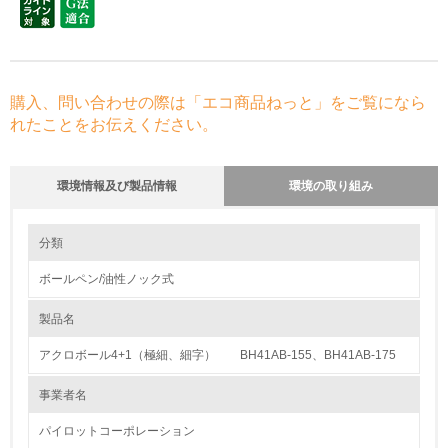
購入、問い合わせの際は「エコ商品ねっと」をご覧になら
れたことをお伝えください。
環境情報及び製品情報
環境の取り組み
環境の取り組み
大気汚染物質に関する取り組み
分類
ボールペン/油性ノック式
1.環境取り組み体制
製品名
レベル1
アクロボール4+1（極細、細字） BH41AB-155、BH41AB-175
1.
事業者名
環境方針を持っている
パイロットコーポレーション