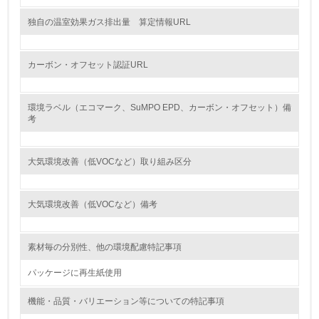
<L2> 購入している製品・サービスの量と種類を把握し、
独自の温室効果ガス排出量 算定情報URL
具体的な目標や計画を立てている
包装・物流
カーボン・オフセット認証URL
環境ラベル（エコマーク、SuMPO EPD、カーボン・オフセット）備
非該当（包装・物流を必要とする業務を行っていない）
考
15.
大気環境改善（低VOCなど）取り組み区分
<L1> 環境負荷ができるだけ小さい包装・梱包を行ってい
る
大気環境改善（低VOCなど）備考
16.
<L2> 環境負荷ができるだけ小さい物流を行っている
素材毎の分別性、他の環境配慮特記事項
化学物質
パッケージに再生紙使用
機能・品質・バリエーション等についての特記事項