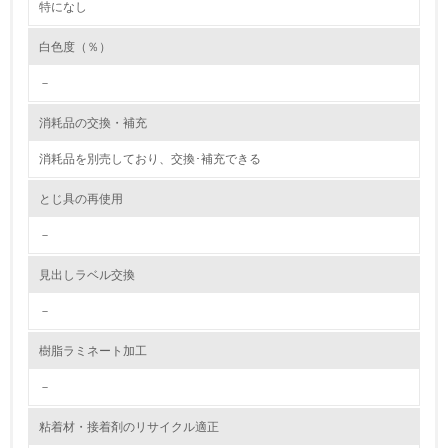
特になし
7.
白色度（％）
環境活動に関する規格やプログラムを導入している
－
→ 導入している規格名 ISO14001
消耗品の交換・補充
8.
消耗品を別売しており、交換･補充できる
第三者認証を取得している
とじ具の再使用
2.環境への取り組み
－
資源・エネルギー
見出しラベル交換
9.
－
<L1> 資源（投入原料、水等）とエネルギー（電力、重
樹脂ラミネート加工
油、ガス）の使用量削減の取り組みを行っている
－
10.
粘着材・接着剤のリサイクル適正
<L2> 資源とエネルギーの使用量の把握をし、具体的な削