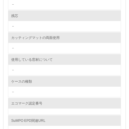
減目標や計画を立てている
－
環境配慮型製品・サービスの製造・販売
残芯
－
11.
カッティングマットの両面使用
<L1> 環境配慮型製品・サービスの製造・販売を積極的に
行っている
－
12.
使用している窓材について
<L2> 環境配慮型製品・サービスの製造・販売状況を把握
－
し、具体的な販売目標や計画を立てている
ケースの種類
グリーン購入
－
13.
エコマーク認定番号
<L1> グリーン購入の取り組み方針を有し、グリーン購入
を行っている
SuMPO EPD関連URL
14.