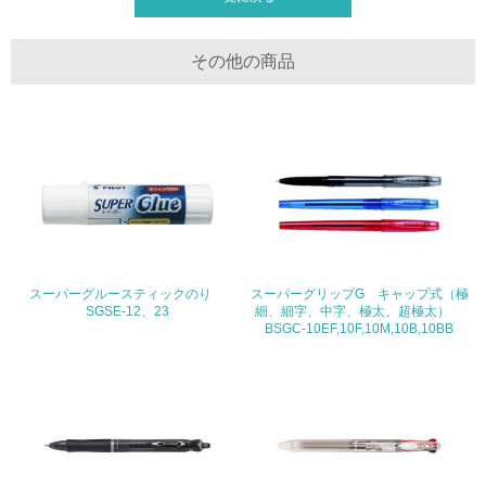
生物多様性保全
その他の商品
21.
<L1> 「生物多様性保全」に関する取り組み（例：森林保
全活動＜植林、天然林保護、間伐＞、認証品の購入、原材
料のトレーサビリティの確認等）を行っている
地域への貢献
22.
スーパーグルースティックのり
スーパーグリップG キャップ式（極
SGSE-12、23
細、細字、中字、極太、超極太）
<L1> 周辺地域の環境保全活動を行い、自治体や地域団体
BSGC-10EF,10F,10M,10B,10BB
の活動に積極的に参加している
3.社会面の取り組み
23.
<L1> 「人権・労働等」に関する方針、規定等を持ってい