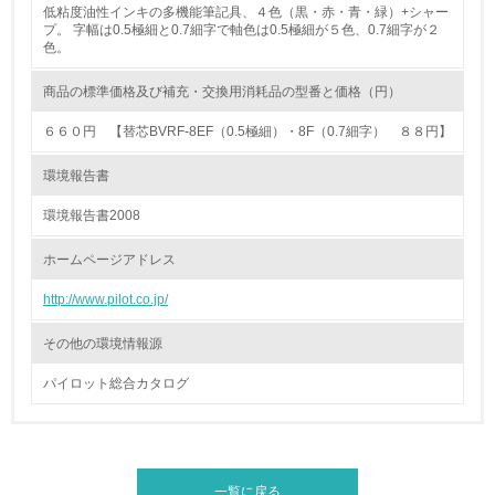
非該当（化学物質を使用していない）
低粘度油性インキの多機能筆記具、４色（黒・赤・青・緑）+シャー
プ。 字幅は0.5極細と0.7細字で軸色は0.5極細が５色、0.7細字が２
色。
17.
<L1> 化学物質の使用量及び外部（大気・水・土壌）への
商品の標準価格及び補充・交換用消耗品の型番と価格（円）
排出量削減の取り組みを行っている
６６０円 【替芯BVRF-8EF（0.5極細）・8F（0.7細字） ８８円】
18.
環境報告書
<L2> 化学物質の使用量及び外部への排出量を把握し、具
体的な削減目標や計画を立てている
環境報告書2008
ホームページアドレス
廃棄物
http://www.pilot.co.jp/
19.
その他の環境情報源
<L1> 廃棄物の発生量の削減及びリサイクルの推進、適正
処理を行っている
パイロット総合カタログ
20.
<L2> 発生する廃棄物の量と種類を把握し、具体的な削
減・リサイクル目標や計画を立てている
一覧に戻る