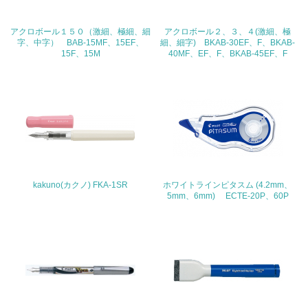
る
24.
アクロボール１５０（激細、極細、細
アクロボール２、３、４(激細、極
字、中字） BAB-15MF、15EF、
細、細字) BKAB-30EF、F、BKAB-
15F、15M
40MF、EF、F、BKAB-45EF、F
<L1> 「公正・適正な取引」に関する方針、規定等を持っ
ている
25.
<L1> 「情報セキュリティ」に関する方針、規定等を持っ
ている
4.環境面・社会面の情報公開他
kakuno(カクノ) FKA-1SR
ホワイトラインピタスム (4.2mm、
26.
5mm、6mm) ECTE-20P、60P
<L1> パンフレットやホームページ等で、自社の環境情報
を積極的に公開・提供している
27.
<L1> パンフレットやホームページ等で、自社の社会的取
り組みを積極的に公開・提供している