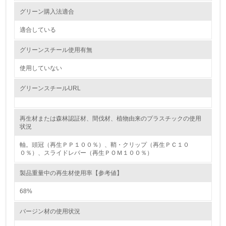
2.
グリーン購入法適合
環境対応の責任体制を定めている
適合している
3.
グリーンスチール使用有無
環境問題に関する従業員教育を行っている
使用していない
4.
グリーンスチールURL
自社に関係する主要な環境法規制を把握し、順守している
再生材または森林認証材、間伐材、植物由来のプラスチックの使用
レベル2
状況
軸。頭冠（再生ＰＰ１００％）、鞘・クリップ（再生ＰＣ１０
5.
０％）、スライドレバー（再生ＰＯＭ１００％）
環境取り組み体制と成果を定期的に検証して次の活動に活
製品重量中の再生材使用率【参考値】
かしている
68%
6.
バージン材の使用状況
従業員が環境方針に基づいて自分の業務の中で行うべき環
境対策を理解し、実践している