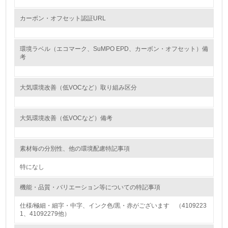
具体的な目標や計画を立てている
カーボン・オフセット認証URL
包装・物流
環境ラベル（エコマーク、SuMPO EPD、カーボン・オフセット）備
考
非該当（包装・物流を必要とする業務を行っていない）
15.
大気環境改善（低VOCなど）取り組み区分
<L1> 環境負荷ができるだけ小さい包装・梱包を行ってい
る
大気環境改善（低VOCなど）備考
16.
素材毎の分別性、他の環境配慮特記事項
<L2> 環境負荷ができるだけ小さい物流を行っている
特になし
化学物質
機能・品質・バリエーション等についての特記事項
仕様/極細・細字・中字、インク色/黒・赤がございます （4109223
非該当（化学物質を使用していない）
1、41092279他）