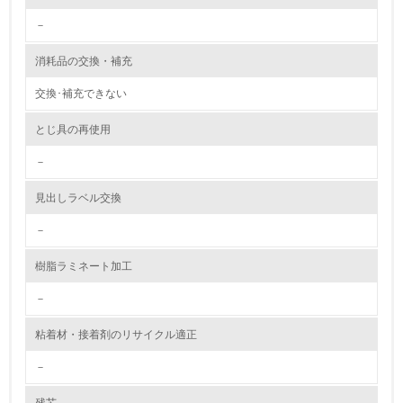
－
環境活動に関する規格やプログラムを導入している
→ 導入している規格名 ISO 14001
消耗品の交換・補充
8.
交換･補充できない
第三者認証を取得している
とじ具の再使用
2.環境への取り組み
－
資源・エネルギー
見出しラベル交換
－
9.
樹脂ラミネート加工
<L1> 資源（投入原料、水等）とエネルギー（電力、重
油、ガス）の使用量削減の取り組みを行っている
－
10.
粘着材・接着剤のリサイクル適正
<L2> 資源とエネルギーの使用量の把握をし、具体的な削
－
減目標や計画を立てている