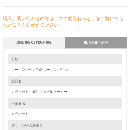
購入、問い合わせの際は「エコ商品ねっと」をご覧になら
れたことをお伝えください。
環境情報及び製品情報
環境の取り組み
環境の取り組み
大気汚染物質に関する取り組み
分類
マーキングペン/油性マーキングペン
1.環境取り組み体制
製品名
レベル1
カウネット 油性シングルマーカー
1.
事業者名
環境方針を持っている
カウネット
2.
グリーン購入法適合
環境対応の責任体制を定めている