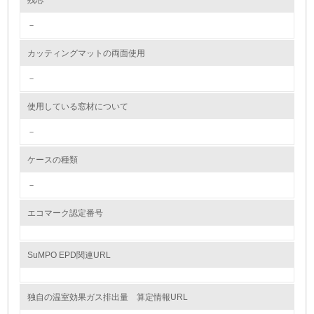
残芯
環境配慮型製品・サービスの製造・販売
－
11.
カッティングマットの両面使用
<L1> 環境配慮型製品・サービスの製造・販売を積極的に
行っている
－
使用している窓材について
12.
－
<L2> 環境配慮型製品・サービスの製造・販売状況を把握
し、具体的な販売目標や計画を立てている
ケースの種類
グリーン購入
－
13.
エコマーク認定番号
<L1> グリーン購入の取り組み方針を有し、グリーン購入
を行っている
SuMPO EPD関連URL
14.
独自の温室効果ガス排出量 算定情報URL
<L2> 購入している製品・サービスの量と種類を把握し、