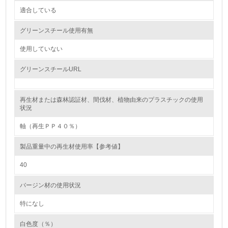
適合している
3.
グリーンスチール使用有無
環境問題に関する従業員教育を行っている
使用していない
4.
グリーンスチールURL
自社に関係する主要な環境法規制を把握し、順守している
再生材または森林認証材、間伐材、植物由来のプラスチックの使用
レベル2
状況
軸（再生ＰＰ４０％）
5.
製品重量中の再生材使用率【参考値】
環境取り組み体制と成果を定期的に検証して次の活動に活
かしている
40
6.
バージン材の使用状況
従業員が環境方針に基づいて自分の業務の中で行うべき環
境対策を理解し、実践している
特になし
白色度（％）
7.