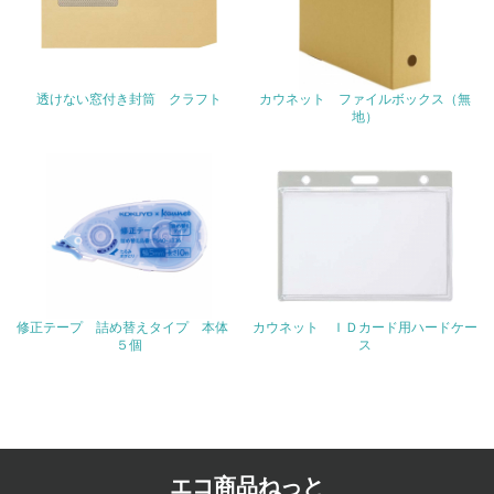
24.
<L1> 「公正・適正な取引」に関する方針、規定等を持っ
ている
透けない窓付き封筒 クラフト
カウネット ファイルボックス（無
25.
地）
<L1> 「情報セキュリティ」に関する方針、規定等を持っ
ている
4.環境面・社会面の情報公開他
26.
<L1> パンフレットやホームページ等で、自社の環境情報
を積極的に公開・提供している
修正テープ 詰め替えタイプ 本体
カウネット ＩＤカード用ハードケー
５個
ス
27.
<L1> パンフレットやホームページ等で、自社の社会的取
り組みを積極的に公開・提供している
28.
エコ商品ねっと