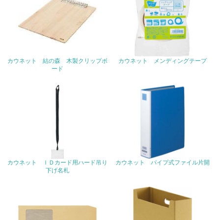
21.
<L1> 「生物多様性保全」に関する取り組み（例：森林保
全活動＜植林、天然林保護、間伐＞、認証品の購入、原材
料のトレーサビリティの確認等）を行っている
カウネット 結の森 木製クリップボ
カウネット メンディングテープ
ード
地域への貢献
22.
<L1> 周辺地域の環境保全活動を行い、自治体や地域団体
の活動に積極的に参加している
3.社会面の取り組み
カウネット ＩＤカード用ハード吊り
カウネット パイプ式ファイル片開
下げ名札
23.
<L1> 「人権・労働等」に関する方針、規定等を持ってい
る