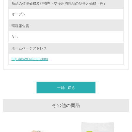
17.
商品の標準価格及び補充・交換用消耗品の型番と価格（円）
<L1> 化学物質の使用量及び外部（大気・水・土壌）への
オープン
排出量削減の取り組みを行っている
環境報告書
18.
なし
<L2> 化学物質の使用量及び外部への排出量を把握し、具
体的な削減目標や計画を立てている
ホームページアドレス
http://www.kaunet.com/
廃棄物
19.
<L1> 廃棄物の発生量の削減及びリサイクルの推進、適正
一覧に戻る
処理を行っている
20.
その他の商品
<L2> 発生する廃棄物の量と種類を把握し、具体的な削
減・リサイクル目標や計画を立てている
生物多様性保全