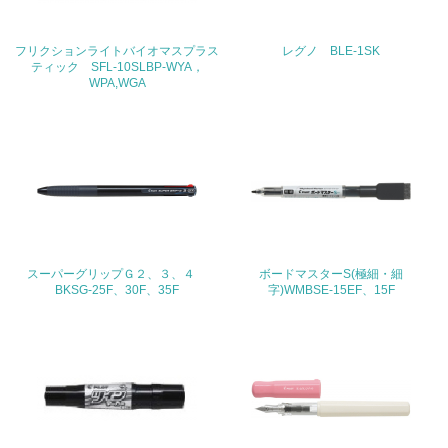
22.
<L1> 周辺地域の環境保全活動を行い、自治体や地域団体
フリクションライトバイオマスプラス
レグノ BLE-1SK
の活動に積極的に参加している
ティック SFL-10SLBP-WYA，
WPA,WGA
3.社会面の取り組み
23.
<L1> 「人権・労働等」に関する方針、規定等を持ってい
る
24.
スーパーグリップＧ２、３、４
ボードマスターS(極細・細
<L1> 「公正・適正な取引」に関する方針、規定等を持っ
BKSG-25F、30F、35F
字)WMBSE-15EF、15F
ている
25.
<L1> 「情報セキュリティ」に関する方針、規定等を持っ
ている
4.環境面・社会面の情報公開他