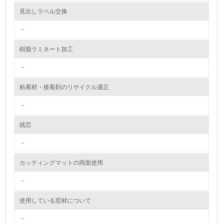
資源・エネルギー
見出しラベル交換
9.
－
<L1> 資源（投入原料、水等）とエネルギー（電力、重
樹脂ラミネート加工
油、ガス）の使用量削減の取り組みを行っている
－
10.
粘着材・接着剤のリサイクル適正
<L2> 資源とエネルギーの使用量の把握をし、具体的な削
減目標や計画を立てている
－
環境配慮型製品・サービスの製造・販売
残芯
－
11.
カッティングマットの両面使用
<L1> 環境配慮型製品・サービスの製造・販売を積極的に
行っている
－
12.
使用している窓材について
<L2> 環境配慮型製品・サービスの製造・販売状況を把握
－
し、具体的な販売目標や計画を立てている