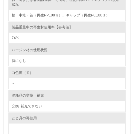
状況
5.
軸・中栓・首（再生PP100％）、キャップ（再生PC100％）
環境取り組み体制と成果を定期的に検証して次の活動に活
製品重量中の再生材使用率【参考値】
かしている
74%
6.
バージン材の使用状況
従業員が環境方針に基づいて自分の業務の中で行うべき環
境対策を理解し、実践している
特になし
7.
白色度（％）
環境活動に関する規格やプログラムを導入している
－
→ 導入している規格名 ISO14001
消耗品の交換・補充
8.
交換･補充できない
第三者認証を取得している
とじ具の再使用
2.環境への取り組み
－