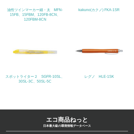
26.
油性ツインマーカー細・太 MFN-
kakuno(カクノ) FKA-1SR
15FB、15FBM、120FB-8CN、
<L1> パンフレットやホームページ等で、自社の環境情報
120FBM-8CN
を積極的に公開・提供している
27.
<L1> パンフレットやホームページ等で、自社の社会的取
り組みを積極的に公開・提供している
28.
<L2>「２．環境への取り組み」に関する現状の数値や目標
スポットライター２ SGFR-10SL、
レグノ HLE-1SK
値を公表している
30SL-3C、50SL-5C
29.
<L2>「３．社会面の取り組み」に関する現状の数値や目標
値を公表している
エコ商品ねっと
5.サプライヤーへの取り組み
日本最大級の環境情報データベース