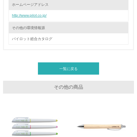
ホームページアドレス
19.
http://www.pilot.co.jp/
<L1> 廃棄物の発生量の削減及びリサイクルの推進、適正
処理を行っている
その他の環境情報源
パイロット総合カタログ
20.
<L2> 発生する廃棄物の量と種類を把握し、具体的な削
減・リサイクル目標や計画を立てている
一覧に戻る
生物多様性保全
21.
その他の商品
<L1> 「生物多様性保全」に関する取り組み（例：森林保
全活動＜植林、天然林保護、間伐＞、認証品の購入、原材
料のトレーサビリティの確認等）を行っている
地域への貢献