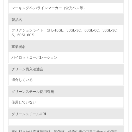
マーキングペン/ラインマーカー（蛍光ペン等）
1.環境取り組み体制
製品名
レベル1
フリクションライト SFL-10SL、30SL-3C、60SL-6C、30SL-3C
1.
S、60SL-6CS
環境方針を持っている
事業者名
パイロットコーポレーション
2.
環境対応の責任体制を定めている
グリーン購入法適合
適合している
3.
グリーンスチール使用有無
環境問題に関する従業員教育を行っている
使用していない
4.
グリーンスチールURL
自社に関係する主要な環境法規制を把握し、順守している
レベル2
再生材または森林認証材、間伐材、植物由来のプラスチックの使用