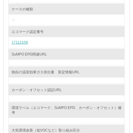
ケースの種類
グリーン購入
－
13.
エコマーク認定番号
<L1> グリーン購入の取り組み方針を有し、グリーン購入
17112109
を行っている
SuMPO EPD関連URL
14.
<L2> 購入している製品・サービスの量と種類を把握し、
具体的な目標や計画を立てている
独自の温室効果ガス排出量 算定情報URL
包装・物流
カーボン・オフセット認証URL
非該当（包装・物流を必要とする業務を行っていない）
環境ラベル（エコマーク、SuMPO EPD、カーボン・オフセット）備
考
15.
<L1> 環境負荷ができるだけ小さい包装・梱包を行ってい
大気環境改善（低VOCなど）取り組み区分