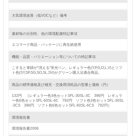
る
16.
大気環境改善（低VOCなど）備考
<L2> 環境負荷ができるだけ小さい物流を行っている
素材毎の分別性、他の環境配慮特記事項
化学物質
エコマーク商品・パッケージに再生紙使用
機能・品質・バリエーション等についての特記事項
非該当（化学物質を使用していない）
こすると筆跡が“消える”蛍光ペン。レギュラー色(Y,P,G,O,L,V)とソフ
ト色(SY,SP,SG,SO,SL,SV)がグリーン購入法適合商品。
17.
<L1> 化学物質の使用量及び外部（大気・水・土壌）への
商品の標準価格及び補充・交換用消耗品の型番と価格（円）
排出量削減の取り組みを行っている
132円 ［レギュラー色3色セットSFL-30SL-3C 396円 レギュラ
ー色6色セットSFL-60SL-6C 792円 ソフト色3色セットSFL-30SL
18.
-3CS 396円 ソフト色6色セットSFL-60SL-6CS 792円］
<L2> 化学物質の使用量及び外部への排出量を把握し、具
環境報告書
体的な削減目標や計画を立てている
環境報告書2008
廃棄物