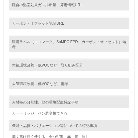
具体的な目標や計画を立てている
独自の温室効果ガス排出量 算定情報URL
包装・物流
カーボン・オフセット認証URL
非該当（包装・物流を必要とする業務を行っていない）
環境ラベル（エコマーク、SuMPO EPD、カーボン・オフセット）備
考
15.
<L1> 環境負荷ができるだけ小さい包装・梱包を行ってい
大気環境改善（低VOCなど）取り組み区分
る
16.
大気環境改善（低VOCなど）備考
<L2> 環境負荷ができるだけ小さい物流を行っている
素材毎の分別性、他の環境配慮特記事項
化学物質
カートリッジ、ペン芯交換できる
機能・品質・バリエーション等についての特記事項
非該当（化学物質を使用していない）
濃く書け長く使える、全4色(黒、赤、青、緑）