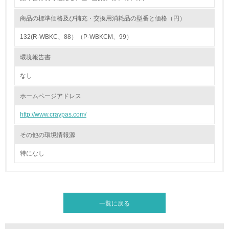
17.
商品の標準価格及び補充・交換用消耗品の型番と価格（円）
<L1> 化学物質の使用量及び外部（大気・水・土壌）への
排出量削減の取り組みを行っている
132(R-WBKC、88）（P-WBKCM、99）
18.
環境報告書
<L2> 化学物質の使用量及び外部への排出量を把握し、具
なし
体的な削減目標や計画を立てている
ホームページアドレス
廃棄物
http://www.craypas.com/
19.
その他の環境情報源
<L1> 廃棄物の発生量の削減及びリサイクルの推進、適正
特になし
処理を行っている
20.
<L2> 発生する廃棄物の量と種類を把握し、具体的な削
一覧に戻る
減・リサイクル目標や計画を立てている