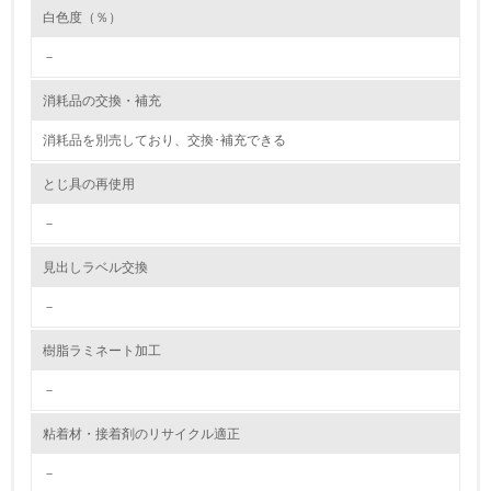
白色度（％）
7.
－
環境活動に関する規格やプログラムを導入している
消耗品の交換・補充
8.
消耗品を別売しており、交換･補充できる
第三者認証を取得している
とじ具の再使用
2.環境への取り組み
－
資源・エネルギー
見出しラベル交換
9.
－
<L1> 資源（投入原料、水等）とエネルギー（電力、重
樹脂ラミネート加工
油、ガス）の使用量削減の取り組みを行っている
－
10.
粘着材・接着剤のリサイクル適正
<L2> 資源とエネルギーの使用量の把握をし、具体的な削
減目標や計画を立てている
－