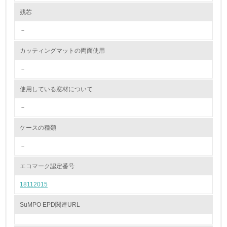
環境配慮型製品・サービスの製造・販売
残芯
－
11.
カッティングマットの両面使用
<L1> 環境配慮型製品・サービスの製造・販売を積極的に
行っている
－
12.
使用している窓材について
<L2> 環境配慮型製品・サービスの製造・販売状況を把握
－
し、具体的な販売目標や計画を立てている
ケースの種類
グリーン購入
－
13.
エコマーク認定番号
<L1> グリーン購入の取り組み方針を有し、グリーン購入
18112015
を行っている
SuMPO EPD関連URL
14.
<L2> 購入している製品・サービスの量と種類を把握し、