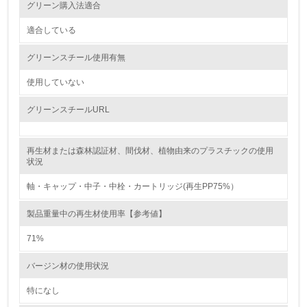
グリーン購入法適合
環境対応の責任体制を定めている
適合している
3.
グリーンスチール使用有無
環境問題に関する従業員教育を行っている
使用していない
4.
グリーンスチールURL
自社に関係する主要な環境法規制を把握し、順守している
再生材または森林認証材、間伐材、植物由来のプラスチックの使用
レベル2
状況
軸・キャップ・中子・中栓・カートリッジ(再生PP75%）
5.
製品重量中の再生材使用率【参考値】
環境取り組み体制と成果を定期的に検証して次の活動に活
かしている
71%
6.
バージン材の使用状況
従業員が環境方針に基づいて自分の業務の中で行うべき環
境対策を理解し、実践している
特になし