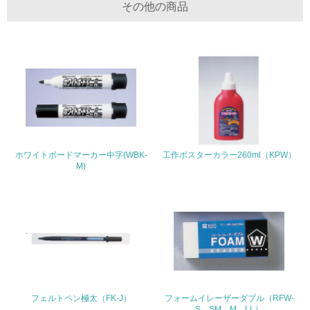
生物多様性保全
その他の商品
21.
<L1> 「生物多様性保全」に関する取り組み（例：森林保
全活動＜植林、天然林保護、間伐＞、認証品の購入、原材
料のトレーサビリティの確認等）を行っている
地域への貢献
22.
ホワイトボードマーカー中字(WBK-
工作ポスターカラー260ml（KPW）
M)
<L1> 周辺地域の環境保全活動を行い、自治体や地域団体
の活動に積極的に参加している
3.社会面の取り組み
23.
<L1> 「人権・労働等」に関する方針、規定等を持ってい
る
フェルトペン極太（FK-J）
フォームイレーザーダブル（RFW-
S，SM，M，LL）