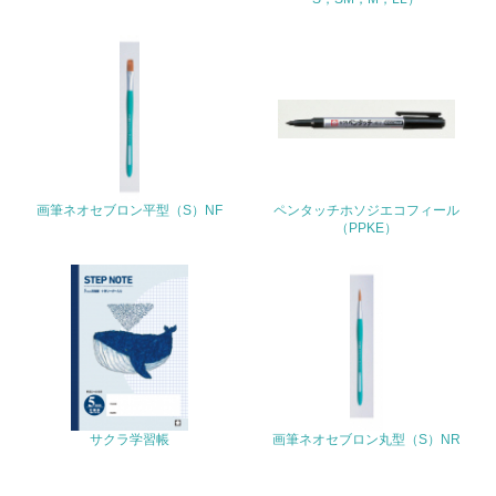
24.
<L1> 「公正・適正な取引」に関する方針、規定等を持っ
ている
25.
<L1> 「情報セキュリティ」に関する方針、規定等を持っ
ている
画筆ネオセブロン平型（S）NF
ペンタッチホソジエコフィール
（PPKE）
4.環境面・社会面の情報公開他
26.
<L1> パンフレットやホームページ等で、自社の環境情報
を積極的に公開・提供している
27.
<L1> パンフレットやホームページ等で、自社の社会的取
り組みを積極的に公開・提供している
サクラ学習帳
画筆ネオセブロン丸型（S）NR
28.