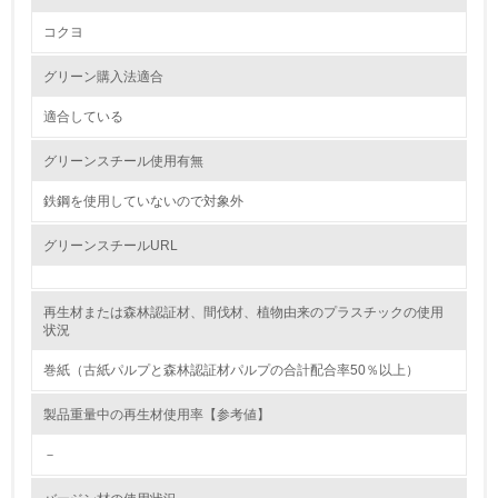
コクヨ
2.
環境対応の責任体制を定めている
グリーン購入法適合
適合している
3.
グリーンスチール使用有無
環境問題に関する従業員教育を行っている
鉄鋼を使用していないので対象外
4.
グリーンスチールURL
自社に関係する主要な環境法規制を把握し、順守している
レベル2
再生材または森林認証材、間伐材、植物由来のプラスチックの使用
状況
5.
巻紙（古紙パルプと森林認証材パルプの合計配合率50％以上）
環境取り組み体制と成果を定期的に検証して次の活動に活
製品重量中の再生材使用率【参考値】
かしている
－
6.