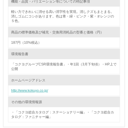
機能・品質・バリエーション等についての特記事項
非該当（化学物質を使用していない）
軽い力できれいに消せる高い消字性を実現。消しクズもまとまる。
消しゴムにコシがあります。色は青・緑・ピンク・紫・オレンジの
５色。
17.
<L1> 化学物質の使用量及び外部（大気・水・土壌）への
商品の標準価格及び補充・交換用消耗品の型番と価格（円）
排出量削減の取り組みを行っている
187円（10%税込）
18.
環境報告書
<L2> 化学物質の使用量及び外部への排出量を把握し、具
体的な削減目標や計画を立てている
「コクヨグループCSR環境報告書」・年1回（3月下旬頃）・HP上で
公開
廃棄物
ホームページアドレス
http://www.kokuyo.co.jp/
19.
<L1> 廃棄物の発生量の削減及びリサイクルの推進、適正
その他の環境情報源
処理を行っている
・「コクヨ総合カタログ：ステーショナリー編」・「コクヨ総合カ
タログ：ファニチャー編」
20.