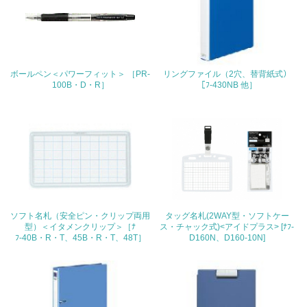
<L1> 「人権・労働等」に関する方針、規定等を持ってい
る
24.
ボールペン＜パワーフィット＞ ［PR-
リングファイル（2穴、替背紙式）
<L1> 「公正・適正な取引」に関する方針、規定等を持っ
100B・D・R］
［ﾌ-430NB 他］
ている
25.
<L1> 「情報セキュリティ」に関する方針、規定等を持っ
ている
4.環境面・社会面の情報公開他
26.
ソフト名札（安全ピン・クリップ両用
タッグ名札(2WAY型・ソフトケー
型）＜イタメンクリップ＞［ﾅ
ス・チャック式)<アイドプラス> [ﾅﾌ-
<L1> パンフレットやホームページ等で、自社の環境情報
ﾌ-40B・R・T、45B・R・T、48T］
D160N、D160-10N]
を積極的に公開・提供している
27.
<L1> パンフレットやホームページ等で、自社の社会的取