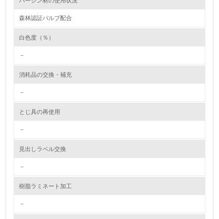
バージン材の使用状況
従業員が環境方針に基づいて自分の業務の中で行うべき環
境対策を理解し、実践している
森林認証パルプ配合
7.
白色度（％）
環境活動に関する規格やプログラムを導入している
－
→ 導入している規格名 ISO14001
消耗品の交換・補充
8.
－
第三者認証を取得している
とじ具の再使用
2.環境への取り組み
－
資源・エネルギー
見出しラベル交換
9.
－
<L1> 資源（投入原料、水等）とエネルギー（電力、重
樹脂ラミネート加工
油、ガス）の使用量削減の取り組みを行っている
－
10.