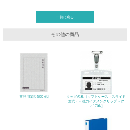
<L2> 発生する廃棄物の量と種類を把握し、具体的な削
減・リサイクル目標や計画を立てている
一覧に戻る
生物多様性保全
21.
その他の商品
<L1> 「生物多様性保全」に関する取り組み（例：森林保
全活動＜植林、天然林保護、間伐＞、認証品の購入、原材
料のトレーサビリティの確認等）を行っている
地域への貢献
22.
<L1> 周辺地域の環境保全活動を行い、自治体や地域団体
事務用箋[ﾋ-500 他]
タッグ名札（ソフトケース・スライド
の活動に積極的に参加している
窓式）＜強力イタメンクリップ＞ [ﾅ
ﾌ-170N]
3.社会面の取り組み
23.