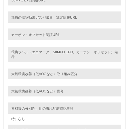
SuMPO EPD関連URL
14.
<L2> 購入している製品・サービスの量と種類を把握し、
独自の温室効果ガス排出量 算定情報URL
具体的な目標や計画を立てている
包装・物流
カーボン・オフセット認証URL
環境ラベル（エコマーク、SuMPO EPD、カーボン・オフセット）備
非該当（包装・物流を必要とする業務を行っていない）
考
15.
大気環境改善（低VOCなど）取り組み区分
<L1> 環境負荷ができるだけ小さい包装・梱包を行ってい
る
大気環境改善（低VOCなど）備考
16.
<L2> 環境負荷ができるだけ小さい物流を行っている
素材毎の分別性、他の環境配慮特記事項
化学物質
特になし