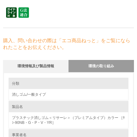
購入、問い合わせの際は「エコ商品ねっと」をご覧になら
れたことをお伝えください。
環境情報及び製品情報
環境の取り組み
環境の取り組み
大気汚染物質に関する取り組み
分類
消しゴム/一般タイプ
1.環境取り組み体制
製品名
レベル1
プラスチック消しゴム＜リサーレ＞（プレミアムタイプ）カラー ［ｹ
1.
ｼ-90NB・G・P・V・YR］
環境方針を持っている
事業者名