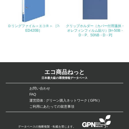
り組みを積極的に公開・提供している
28.
<L2>「２．環境への取り組み」に関する現状の数値や目標
Ｄリングファイル＜エコＲ＞ ［ﾌ-
クリップホルダー（カバー付用箋挟・
値を公表している
ED420B］
オレフィンフィルム貼り）[ﾖﾊ-50B・
D・P、50NB・D・P]
29.
<L2>「３．社会面の取り組み」に関する現状の数値や目標
値を公表している
5.サプライヤーへの取り組み
エコ商品ねっと
日本最大級の環境情報データベース
30.
お問い合わせ
<L2> サプライヤーに対して、環境面・社会面の取り組み
FAQ
に関する確認・調査を実施している
運営団体 : グリーン購入ネットワーク ( GPN )
ご利用にあたっての留意事項
その他の環境への取り組みについての自由記載
データベースの無断複製・転載を禁じます。