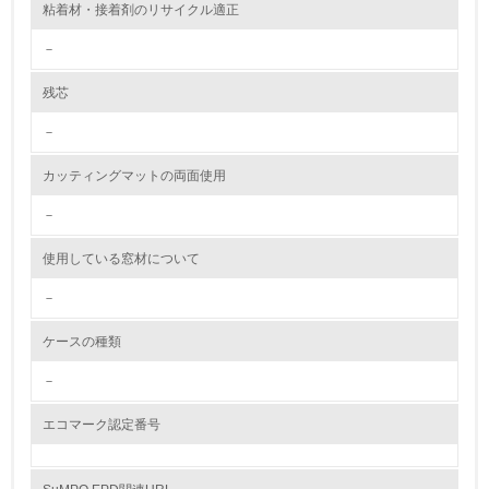
粘着材・接着剤のリサイクル適正
<L2> 資源とエネルギーの使用量の把握をし、具体的な削
減目標や計画を立てている
－
環境配慮型製品・サービスの製造・販売
残芯
－
11.
カッティングマットの両面使用
<L1> 環境配慮型製品・サービスの製造・販売を積極的に
行っている
－
12.
使用している窓材について
<L2> 環境配慮型製品・サービスの製造・販売状況を把握
－
し、具体的な販売目標や計画を立てている
ケースの種類
グリーン購入
－
13.
エコマーク認定番号
<L1> グリーン購入の取り組み方針を有し、グリーン購入
を行っている