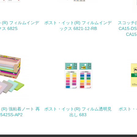
購入、原材料のトレーサビリティの確認等）を行っている
地域への貢献
(R) フィルムインデ
ポスト・イット(R) フィルムインデ
スコッチ
ス 682S
ックス 6821-12-RB
CA15-D
<L1> 周辺地域の環境保全活動を行い、自治体や地域団体の活
CA15
社会面の取り組み
チェック項目
<L1> 「人権・労働等」に関する方針、規定等を持っている
<L1> 「公正・適正な取引」に関する方針、規定等を持っている
<L1> 「情報セキュリティ」に関する方針、規定等を持っている
(R) 強粘着ノート 再
ポスト・イット(R) フィルム透明見
ポスト・イ
542SS-AP2
出し 683
環境面・社会面の情報公開他
チェック項目