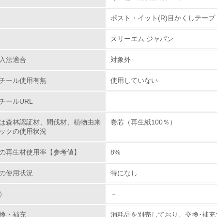
ポスト・イット(R)目かくしテープ
環境取り組み体制
スリーエム ジャパン
チェック項目
入法適合
対象外
レベル1
チール使用有無
使用していない
環境方針を持っている
チールURL
環境対応の責任体制を定めている
は森林認証材、間伐材、植物由来
巻芯（再生紙100％）
ックの使用状況
環境問題に関する従業員教育を行っている
の再生材使用率【参考値】
8%
自社に関係する主要な環境法規制を把握し、順守している
の使用状況
特になし
レベル2
）
－
環境取り組み体制と成果を定期的に検証して次の活動に活かし
換・補充
消耗品を別売しており、交換･補充