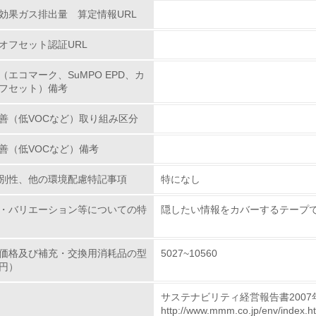
効果ガス排出量 算定情報URL
<L1> 環境配慮型製品・サービスの製造・販売を積極的に行って
オフセット認証URL
<L2> 環境配慮型製品・サービスの製造・販売状況を把握し、
（エコマーク、SuMPO EPD、カ
フセット）備考
グリーン購入
善（低VOCなど）取り組み区分
<L1> グリーン購入の取り組み方針を有し、グリーン購入を行っ
善（低VOCなど）備考
<L2> 購入している製品・サービスの量と種類を把握し、具体
別性、他の環境配慮特記事項
特になし
包装・物流
・バリエーション等についての特
隠したい情報をカバーするテープで
非該当（包装・物流を必要とする業務を行っていない）
価格及び補充・交換用消耗品の型
5027~10560
円）
<L1> 環境負荷ができるだけ小さい包装・梱包を行っている
サステナビリティ経営報告書2007
<L2> 環境負荷ができるだけ小さい物流を行っている
http://www.mmm.co.jp/env/index.h