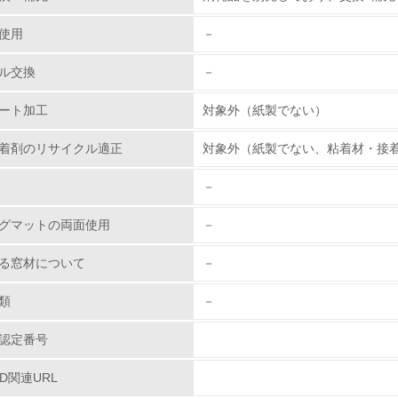
従業員が環境方針に基づいて自分の業務の中で行うべき環境対
使用
－
環境活動に関する規格やプログラムを導入している
ル交換
－
→ 導入している規格名 ISO14001
ート加工
対象外（紙製でない）
第三者認証を取得している
着剤のリサイクル適正
対象外（紙製でない、粘着材・接
環境への取り組み
－
チェック項目
グマットの両面使用
－
資源・エネルギー
る窓材について
－
<L1> 資源（投入原料、水等）とエネルギー（電力、重油、ガ
類
－
認定番号
<L2> 資源とエネルギーの使用量の把握をし、具体的な削減目
PD関連URL
環境配慮型製品・サービスの