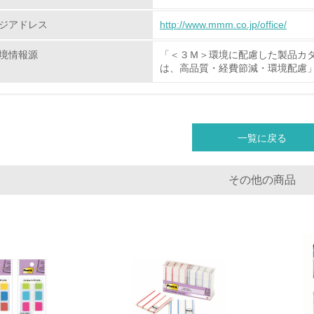
化学物質
ジアドレス
http://www.mmm.co.jp/office/
境情報源
「＜３Ｍ＞環境に配慮した製品カ
非該当（化学物質を使用していない）
は、高品質・経費節減・環境配慮
<L1> 化学物質の使用量及び外部（大気・水・土壌）への排出
<L2> 化学物質の使用量及び外部への排出量を把握し、具体的
一覧に戻る
廃棄物
その他の商品
<L1> 廃棄物の発生量の削減及びリサイクルの推進、適正処理
<L2> 発生する廃棄物の量と種類を把握し、具体的な削減・リ
生物多様性保全
<L1> 「生物多様性保全」に関する取り組み（例：森林保全活