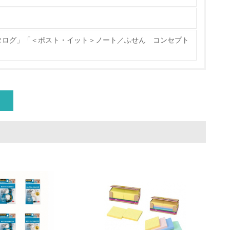
タログ」「＜ポスト・イット＞ノート／ふせん コンセプト
」
量削減の取り組みを行っている
な削減目標や計画を立てている
を行っている
サイクル目標や計画を立てている
動＜植林、天然林保護、間伐＞、認証品の