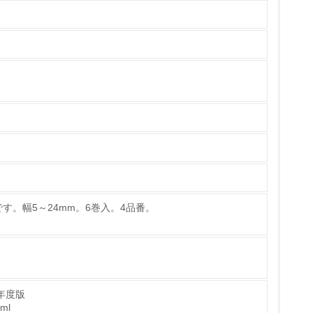
いる
具体的な販売目標や計画を立てている
ている
的な目標や計画を立てている
す。幅5～24mm。6巻入。4品番。
年度版
tml