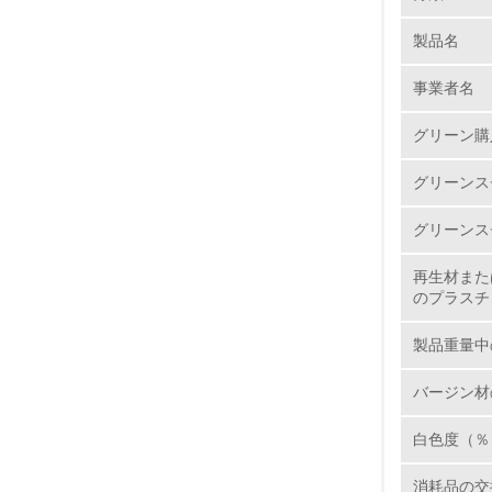
製品名
1.
事業者名
No.
グリーン購
グリーンス
1.
グリーンス
2.
再生材また
のプラスチ
3.
製品重量中
4.
バージン材
白色度（％
5.
消耗品の交