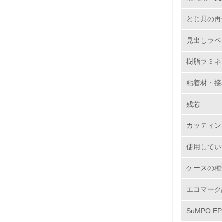
6.
とじ具の再
7.
見出しラベ
樹脂ラミネ
8.
粘着材・接
2.
残芯
No.
カッティン
使用してい
9.
ケースの種
10.
エコマーク
SuMPO E