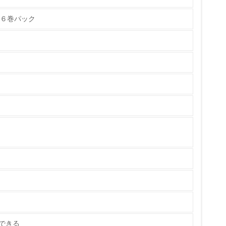
 ６巻パック
チェック
ている
できる