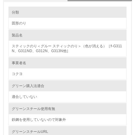
環境の取り組み
大気汚染物質に関する取り組み
分類
固形のり
1.環境取り組み体制
製品名
レベル1
スティックのり＜グルー スティックのり＞（色が消える）［ﾀ-G311
1.
N、G311ND、G312N、G313N他］
環境方針を持っている
事業者名
コクヨ
2.
環境対応の責任体制を定めている
グリーン購入法適合
適合していない
3.
グリーンスチール使用有無
環境問題に関する従業員教育を行っている
鉄鋼を使用していないので対象外
4.
グリーンスチールURL
自社に関係する主要な環境法規制を把握し、順守している