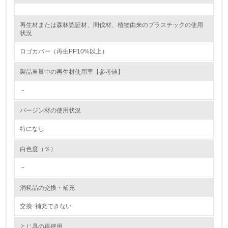
レベル2
再生材または森林認証材、間伐材、植物由来のプラスチックの使用
状況
5.
ロゴカバー（再生PP10%以上）
環境取り組み体制と成果を定期的に検証して次の活動に活
製品重量中の再生材使用率【参考値】
かしている
－
6.
バージン材の使用状況
従業員が環境方針に基づいて自分の業務の中で行うべき環
境対策を理解し、実践している
特になし
7.
白色度（％）
環境活動に関する規格やプログラムを導入している
－
→ 導入している規格名 ISO14001
消耗品の交換・補充
8.
交換･補充できない
第三者認証を取得している
とじ具の再使用