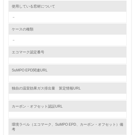
使用している窓材について
<L2> 環境配慮型製品・サービスの製造・販売状況を把握
し、具体的な販売目標や計画を立てている
－
グリーン購入
ケースの種類
－
13.
エコマーク認定番号
<L1> グリーン購入の取り組み方針を有し、グリーン購入
を行っている
SuMPO EPD関連URL
14.
<L2> 購入している製品・サービスの量と種類を把握し、
具体的な目標や計画を立てている
独自の温室効果ガス排出量 算定情報URL
包装・物流
カーボン・オフセット認証URL
非該当（包装・物流を必要とする業務を行っていない）
環境ラベル（エコマーク、SuMPO EPD、カーボン・オフセット）備
考
15.