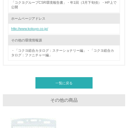
「コクヨグループCSR環境報告書」・年1回（3月下旬頃）・HP上で
公開
廃棄物
ホームページアドレス
19.
http://www.kokuyo.co.jp/
<L1> 廃棄物の発生量の削減及びリサイクルの推進、適正
処理を行っている
その他の環境情報源
・「コクヨ総合カタログ：ステーショナリー編」・「コクヨ総合カ
20.
タログ：ファニチャー編」
<L2> 発生する廃棄物の量と種類を把握し、具体的な削
減・リサイクル目標や計画を立てている
生物多様性保全
一覧に戻る
21.
その他の商品
<L1> 「生物多様性保全」に関する取り組み（例：森林保
全活動＜植林、天然林保護、間伐＞、認証品の購入、原材
料のトレーサビリティの確認等）を行っている