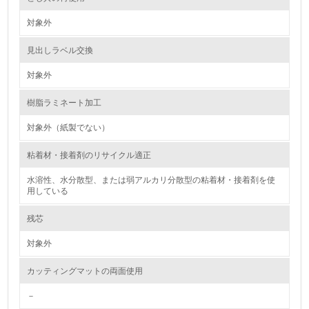
2.環境への取り組み
対象外
資源・エネルギー
見出しラベル交換
9.
対象外
<L1> 資源（投入原料、水等）とエネルギー（電力、重
樹脂ラミネート加工
油、ガス）の使用量削減の取り組みを行っている
対象外（紙製でない）
10.
粘着材・接着剤のリサイクル適正
<L2> 資源とエネルギーの使用量の把握をし、具体的な削
減目標や計画を立てている
水溶性、水分散型、または弱アルカリ分散型の粘着材・接着剤を使
用している
環境配慮型製品・サービスの製造・販売
残芯
11.
対象外
<L1> 環境配慮型製品・サービスの製造・販売を積極的に
カッティングマットの両面使用
行っている
－
12.