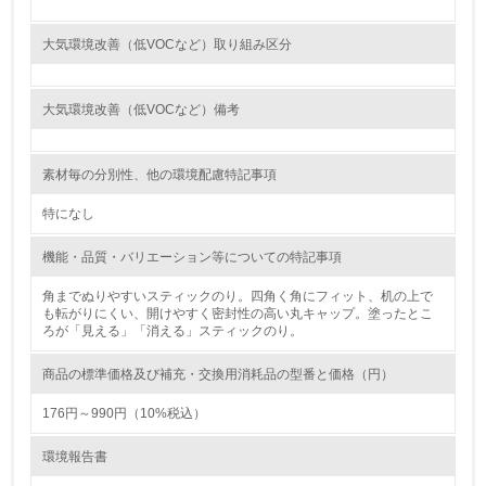
<L1> 環境負荷ができるだけ小さい包装・梱包を行ってい
大気環境改善（低VOCなど）取り組み区分
る
16.
大気環境改善（低VOCなど）備考
<L2> 環境負荷ができるだけ小さい物流を行っている
素材毎の分別性、他の環境配慮特記事項
化学物質
特になし
機能・品質・バリエーション等についての特記事項
非該当（化学物質を使用していない）
角までぬりやすいスティックのり。四角く角にフィット、机の上で
も転がりにくい、開けやすく密封性の高い丸キャップ。塗ったとこ
17.
ろが「見える」「消える」スティックのり。
<L1> 化学物質の使用量及び外部（大気・水・土壌）への
排出量削減の取り組みを行っている
商品の標準価格及び補充・交換用消耗品の型番と価格（円）
176円～990円（10%税込）
18.
環境報告書
<L2> 化学物質の使用量及び外部への排出量を把握し、具
体的な削減目標や計画を立てている