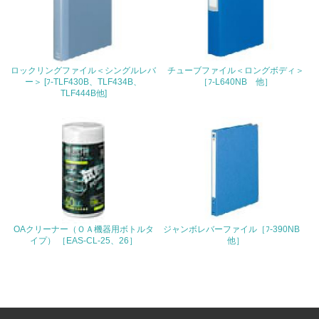
4.環境面・社会面の情報公開他
26.
ロックリングファイル＜シングルレバ
チューブファイル＜ロングボディ＞
<L1> パンフレットやホームページ等で、自社の環境情報
ー＞ [ﾌ-TLF430B、TLF434B、
［ﾌ-L640NB 他］
を積極的に公開・提供している
TLF444B他]
27.
<L1> パンフレットやホームページ等で、自社の社会的取
り組みを積極的に公開・提供している
28.
<L2>「２．環境への取り組み」に関する現状の数値や目標
値を公表している
OAクリーナー（ＯＡ機器用ボトルタ
ジャンボレバーファイル［ﾌ-390NB
イプ） ［EAS-CL-25、26］
他］
29.
<L2>「３．社会面の取り組み」に関する現状の数値や目標
値を公表している