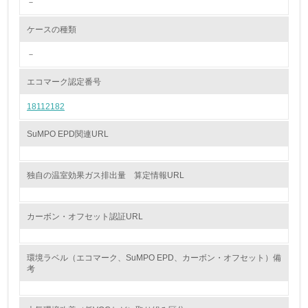
－
<L2> 環境配慮型製品・サービスの製造・販売状況を把握
し、具体的な販売目標や計画を立てている
ケースの種類
グリーン購入
－
13.
エコマーク認定番号
18112182
<L1> グリーン購入の取り組み方針を有し、グリーン購入
を行っている
SuMPO EPD関連URL
14.
<L2> 購入している製品・サービスの量と種類を把握し、
独自の温室効果ガス排出量 算定情報URL
具体的な目標や計画を立てている
包装・物流
カーボン・オフセット認証URL
環境ラベル（エコマーク、SuMPO EPD、カーボン・オフセット）備
非該当（包装・物流を必要とする業務を行っていない）
考
15.