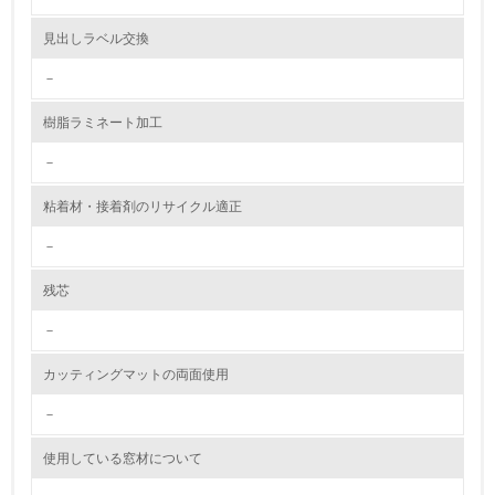
資源・エネルギー
見出しラベル交換
－
9.
樹脂ラミネート加工
<L1> 資源（投入原料、水等）とエネルギー（電力、重
油、ガス）の使用量削減の取り組みを行っている
－
10.
粘着材・接着剤のリサイクル適正
<L2> 資源とエネルギーの使用量の把握をし、具体的な削
－
減目標や計画を立てている
残芯
環境配慮型製品・サービスの製造・販売
－
11.
カッティングマットの両面使用
<L1> 環境配慮型製品・サービスの製造・販売を積極的に
行っている
－
使用している窓材について
12.