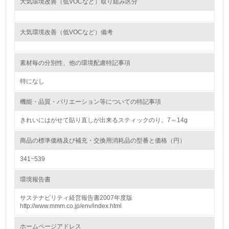
大気環境改善（低VOCなど）取り組み区分
<L1> 環境負荷ができるだけ小さい包装・梱包を行ってい
る
大気環境改善（低VOCなど）備考
16.
<L2> 環境負荷ができるだけ小さい物流を行っている
素材毎の分別性、他の環境配慮特記事項
化学物質
特になし
機能・品質・バリエーション等についての特記事項
非該当（化学物質を使用していない）
きれいにはがせて貼り直しが出来るスティックのり。7～14g
17.
商品の標準価格及び補充・交換用消耗品の型番と価格（円）
<L1> 化学物質の使用量及び外部（大気・水・土壌）への
341~539
排出量削減の取り組みを行っている
環境報告書
18.
サステナビリティ経営報告書2007年度版
<L2> 化学物質の使用量及び外部への排出量を把握し、具
http://www.mmm.co.jp/env/index.html
体的な削減目標や計画を立てている
ホームページアドレス