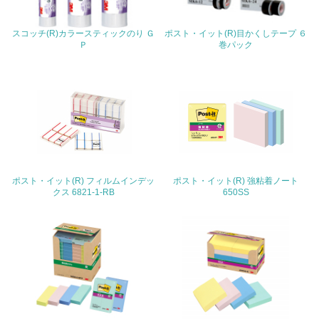
22.
スコッチ(R)カラースティックのり Ｇ
ポスト・イット(R)目かくしテープ ６
Ｐ
巻パック
<L1> 周辺地域の環境保全活動を行い、自治体や地域団体
の活動に積極的に参加している
3.社会面の取り組み
23.
<L1> 「人権・労働等」に関する方針、規定等を持ってい
る
ポスト・イット(R) フィルムインデッ
ポスト・イット(R) 強粘着ノート
24.
クス 6821-1-RB
650SS
<L1> 「公正・適正な取引」に関する方針、規定等を持っ
ている
25.
<L1> 「情報セキュリティ」に関する方針、規定等を持っ
ている