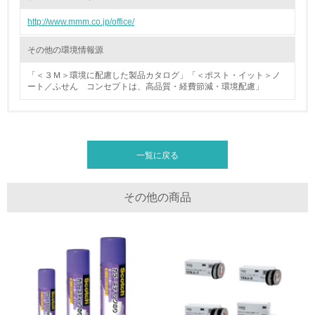
廃棄物
http://www.mmm.co.jp/office/
19.
その他の環境情報源
<L1> 廃棄物の発生量の削減及びリサイクルの推進、適正
「＜３Ｍ＞環境に配慮した製品カタログ」「＜ポスト・イット＞ノ
処理を行っている
ート／ふせん コンセプトは、高品質・経費節減・環境配慮」
20.
<L2> 発生する廃棄物の量と種類を把握し、具体的な削
減・リサイクル目標や計画を立てている
一覧に戻る
生物多様性保全
その他の商品
21.
<L1> 「生物多様性保全」に関する取り組み（例：森林保
全活動＜植林、天然林保護、間伐＞、認証品の購入、原材
料のトレーサビリティの確認等）を行っている
地域への貢献