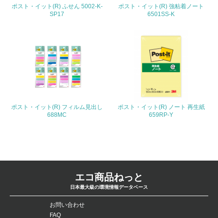
ポスト・イット(R) ふせん 5002-K-
ポスト・イット(R) 強粘着ノート
4.環境面・社会面の情報公開他
SP17
6501SS-K
26.
<L1> パンフレットやホームページ等で、自社の環境情報
を積極的に公開・提供している
27.
<L1> パンフレットやホームページ等で、自社の社会的取
り組みを積極的に公開・提供している
ポスト・イット(R) フィルム見出し
ポスト・イット(R) ノート 再生紙
688MC
659RP-Y
28.
<L2>「２．環境への取り組み」に関する現状の数値や目標
値を公表している
29.
エコ商品ねっと
<L2>「３．社会面の取り組み」に関する現状の数値や目標
日本最大級の環境情報データベース
値を公表している
お問い合わせ
5.サプライヤーへの取り組み
FAQ