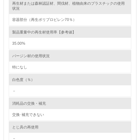
再生材または森林認証材、間伐材、植物由来のプラスチックの使用
レベル2
状況
容器部分（再生ポリプロピレン70％）
5.
製品重量中の再生材使用率【参考値】
環境取り組み体制と成果を定期的に検証して次の活動に活
かしている
35.00%
6.
バージン材の使用状況
従業員が環境方針に基づいて自分の業務の中で行うべき環
境対策を理解し、実践している
特になし
白色度（％）
7.
－
環境活動に関する規格やプログラムを導入している
→ 導入している規格名 ISO14001
消耗品の交換・補充
8.
交換･補充できない
第三者認証を取得している
とじ具の再使用
2.環境への取り組み
－