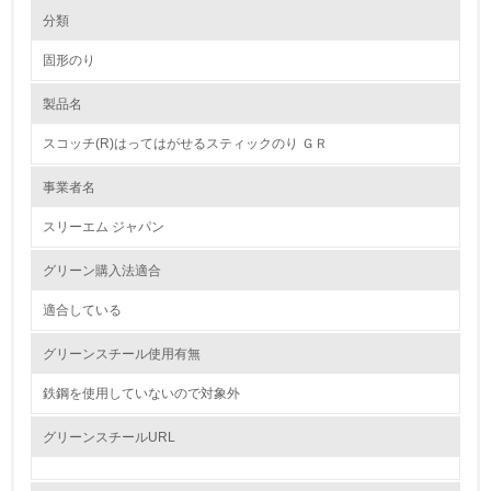
環境の取り組み
大気汚染物質に関する取り組み
分類
固形のり
1.環境取り組み体制
製品名
レベル1
スコッチ(R)はってはがせるスティックのり ＧＲ
1.
事業者名
環境方針を持っている
スリーエム ジャパン
2.
グリーン購入法適合
環境対応の責任体制を定めている
適合している
3.
グリーンスチール使用有無
環境問題に関する従業員教育を行っている
鉄鋼を使用していないので対象外
4.
グリーンスチールURL
自社に関係する主要な環境法規制を把握し、順守している