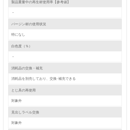
製品重量中の再生材使用率【参考値】
6.
－
従業員が環境方針に基づいて自分の業務の中で行うべき環
バージン材の使用状況
境対策を理解し、実践している
特になし
7.
白色度（％）
環境活動に関する規格やプログラムを導入している
→ 導入している規格名 ISO14001
－
8.
消耗品の交換・補充
第三者認証を取得している
消耗品を別売しており、交換･補充できる
2.環境への取り組み
とじ具の再使用
対象外
資源・エネルギー
見出しラベル交換
9.
対象外
<L1> 資源（投入原料、水等）とエネルギー（電力、重