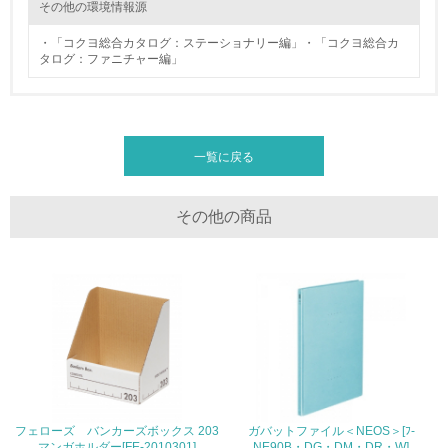
その他の環境情報源
20.
・「コクヨ総合カタログ：ステーショナリー編」・「コクヨ総合カ
タログ：ファニチャー編」
<L2> 発生する廃棄物の量と種類を把握し、具体的な削
減・リサイクル目標や計画を立てている
生物多様性保全
一覧に戻る
21.
その他の商品
<L1> 「生物多様性保全」に関する取り組み（例：森林保
全活動＜植林、天然林保護、間伐＞、認証品の購入、原材
料のトレーサビリティの確認等）を行っている
地域への貢献
22.
<L1> 周辺地域の環境保全活動を行い、自治体や地域団体
の活動に積極的に参加している
フェローズ バンカーズボックス 203
ガバットファイル＜NEOS＞[ﾌ-
マンガホルダー[FE-2010301]
NE90B・DG・DM・DR・W]