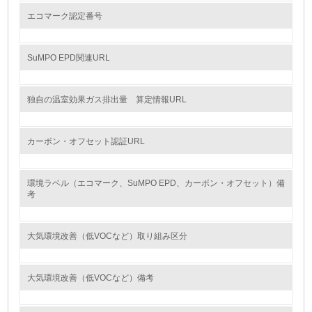
エコマーク認定番号
<L1> グリーン購入の取り組み方針を有し、グリーン購入
を行っている
SuMPO EPD関連URL
14.
<L2> 購入している製品・サービスの量と種類を把握し、
具体的な目標や計画を立てている
独自の温室効果ガス排出量 算定情報URL
包装・物流
カーボン・オフセット認証URL
非該当（包装・物流を必要とする業務を行っていない）
環境ラベル（エコマーク、SuMPO EPD、カーボン・オフセット）備
考
15.
<L1> 環境負荷ができるだけ小さい包装・梱包を行ってい
大気環境改善（低VOCなど）取り組み区分
る
16.
大気環境改善（低VOCなど）備考
<L2> 環境負荷ができるだけ小さい物流を行っている