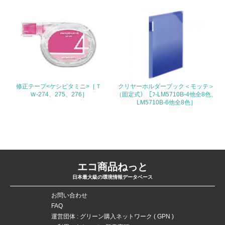
27.
<L1> パンフレットやホームページ等で、自社の社会的取
り組みを積極的に公開・提供している
28.
<L2>「２．環境への取り組み」に関する現状の数値や目標
値を公表している
修正テープ<ケシピタミニ>［Ｔ
クリヤーホルダーブック＜モッテ＞
Ｗ-274、275、276］
（固定式）［ﾌ-LM5710B-4他全8色、
LM5710B-6他全8色］
29.
<L2>「３．社会面の取り組み」に関する現状の数値や目標
値を公表している
5.サプライヤーへの取り組み
エコ商品ねっと
30.
日本最大級の環境情報データベース
<L2> サプライヤーに対して、環境面・社会面の取り組み
お問い合わせ
に関する確認・調査を実施している
FAQ
運営団体 : グリーン購入ネットワーク ( GPN )
その他の環境への取り組みについての自由記載