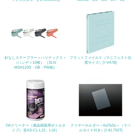
3.社会面の取り組み
23.
<L1> 「人権・労働等」に関する方針、規定等を持ってい
る
24.
<L1> 「公正・適正な取引」に関する方針、規定等を持っ
針なしステープラー＜ハリナックス＞
フラットファイルＶ（マニフェスト伝
ている
（ハンディ10枚） ［SLN-
票サイズ）[ﾌ-V47B]
MSH110D・GB・PW他］
25.
<L1> 「情報セキュリティ」に関する方針、規定等を持っ
ている
4.環境面・社会面の情報公開他
26.
<L1> パンフレットやホームページ等で、自社の環境情報
OAクリーナー（液晶画面用ボトルタ
クリヤーホルダー＜KaTaSu＞（ラベ
を積極的に公開・提供している
イプ） [EAS-CL-L15、L16］
ルガイド付き）[ﾌ-KL750T]