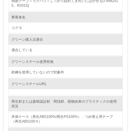
両面テープ＜ラクハリ＞しっかり貼れてきれいにはがせる[T-RM201
1.
5、R2015]
環境方針を持っている
事業者名
コクヨ
2.
環境対応の責任体制を定めている
グリーン購入法適合
適合している
3.
グリーンスチール使用有無
環境問題に関する従業員教育を行っている
鉄鋼を使用していないので対象外
4.
グリーンスチールURL
自社に関係する主要な環境法規制を把握し、順守している
レベル2
再生材または森林認証材、間伐材、植物由来のプラスチックの使用
状況
5.
本体ケース（再生ABS100%/再生PS100%）、つめ替え用テープ
（再生ABS100％）
環境取り組み体制と成果を定期的に検証して次の活動に活
かしている