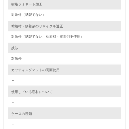
油、ガス）の使用量削減の取り組みを行っている
樹脂ラミネート加工
10.
対象外（紙製でない）
<L2> 資源とエネルギーの使用量の把握をし、具体的な削
粘着材・接着剤のリサイクル適正
減目標や計画を立てている
対象外（紙製でない、粘着材・接着剤不使用）
環境配慮型製品・サービスの製造・販売
残芯
11.
対象外
<L1> 環境配慮型製品・サービスの製造・販売を積極的に
カッティングマットの両面使用
行っている
－
12.
使用している窓材について
<L2> 環境配慮型製品・サービスの製造・販売状況を把握
し、具体的な販売目標や計画を立てている
－
グリーン購入
ケースの種類
－
13.