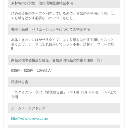
素材毎の分別性、他の環境配慮特記事項
化学物質
詰め替え用のテープを別売しているので、容器の再利用が可能。は
くり紙をはがす必要ないのでゴミもなし。
非該当（化学物質を使用していない）
機能・品質・バリエーション等についての特記事項
本体：きれいにはがせるタイプ。はくり紙をはがす手間なくスッと
17.
引くだけ。テープは切れ目入りでカット不要。詰替テープ：T-R201
5
<L1> 化学物質の使用量及び外部（大気・水・土壌）への
排出量削減の取り組みを行っている
商品の標準価格及び補充・交換用消耗品の型番と価格（円）
18.
638円～825円（10%税込）
<L2> 化学物質の使用量及び外部への排出量を把握し、具
環境報告書
体的な削減目標や計画を立てている
「コクヨグループCSR環境報告書」・年1回（3月下旬頃）・HP上で
廃棄物
公開
ホームページアドレス
19.
http://www.kokuyo.co.jp/
<L1> 廃棄物の発生量の削減及びリサイクルの推進、適正
処理を行っている