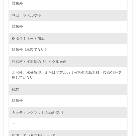
対象外
資源・エネルギー
見出しラベル交換
9.
対象外
<L1> 資源（投入原料、水等）とエネルギー（電力、重
樹脂ラミネート加工
油、ガス）の使用量削減の取り組みを行っている
対象外（紙製でない）
10.
粘着材・接着剤のリサイクル適正
<L2> 資源とエネルギーの使用量の把握をし、具体的な削
減目標や計画を立てている
水溶性、水分散型、または弱アルカリ分散型の粘着材・接着剤を使
用していない
環境配慮型製品・サービスの製造・販売
残芯
11.
対象外
<L1> 環境配慮型製品・サービスの製造・販売を積極的に
カッティングマットの両面使用
行っている
－
12.
使用している窓材について