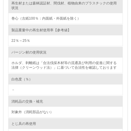
再生材または森林認証材、間伐材、植物由来のプラスチックの使用
レベル2
状況
巻心（古紙100％：内面紙・外面紙を除く）
5.
製品重量中の再生材使用率【参考値】
環境取り組み体制と成果を定期的に検証して次の活動に活
かしている
22％～25％
6.
バージン材の使用状況
従業員が環境方針に基づいて自分の業務の中で行うべき環
境対策を理解し、実践している
ホルダ、剥離紙は「合法伐採木材等の流通及び利用の促進に関する
法律（クリーンウッド法）」に基づいて合法性を確認しております
7.
白色度（％）
環境活動に関する規格やプログラムを導入している
－
→ 導入している規格名 ISO14001を認証取得
消耗品の交換・補充
8.
対象外（消耗部品がない）
第三者認証を取得している
とじ具の再使用
2.環境への取り組み