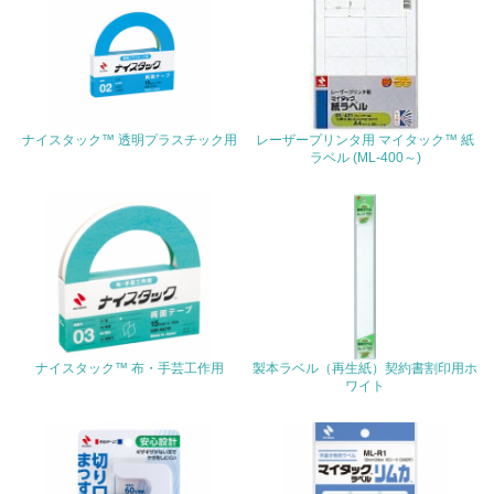
22.
<L1> 周辺地域の環境保全活動を行い、自治体や地域団体
の活動に積極的に参加している
ナイスタック™ 透明プラスチック用
レーザープリンタ用 マイタック™ 紙
3.社会面の取り組み
ラベル (ML-400～)
23.
<L1> 「人権・労働等」に関する方針、規定等を持ってい
る
24.
<L1> 「公正・適正な取引」に関する方針、規定等を持っ
ている
ナイスタック™ 布・手芸工作用
製本ラベル（再生紙）契約書割印用ホ
ワイト
25.
<L1> 「情報セキュリティ」に関する方針、規定等を持っ
ている