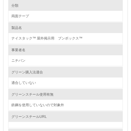
環境の取り組み
大気汚染物質に関する取り組み
分類
粘着剤の無溶剤化を推進。
VOC含量の少ない粘着剤を使用するなど、VOCの大気放出の少ない製造
両面テープ
方法としている。
1.環境取り組み体制
製品名
レベル1
ナイスタック™ 屋外掲示用 ブンボックス™
1.
事業者名
環境方針を持っている
ニチバン
2.
グリーン購入法適合
環境対応の責任体制を定めている
適合していない
3.
グリーンスチール使用有無
環境問題に関する従業員教育を行っている
鉄鋼を使用していないので対象外
4.
グリーンスチールURL
自社に関係する主要な環境法規制を把握し、順守している