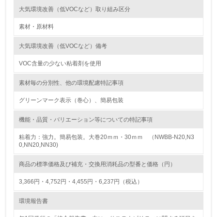
<L1> 環境負荷ができるだけ小さい包装・梱包を行ってい
大気環境改善（低VOCなど）取り組み区分
る
素材・原材料
16.
大気環境改善（低VOCなど）備考
<L2> 環境負荷ができるだけ小さい物流を行っている
VOC含量の少ない粘着剤を使用
化学物質
素材毎の分別性、他の環境配慮特記事項
グリーンマーク表示（巻心）、簡易包装
非該当（化学物質を使用していない）
機能・品質・バリエーション等についての特記事項
17.
粘着力：強力。簡易包装。大巻20ｍｍ・30ｍｍ （NWBB-N20,N3
0,NN20,NN30)
<L1> 化学物質の使用量及び外部（大気・水・土壌）への
排出量削減の取り組みを行っている
商品の標準価格及び補充・交換用消耗品の型番と価格（円）
18.
3,366円・4,752円・4,455円・6,237円（税込）
<L2> 化学物質の使用量及び外部への排出量を把握し、具
環境報告書
体的な削減目標や計画を立てている