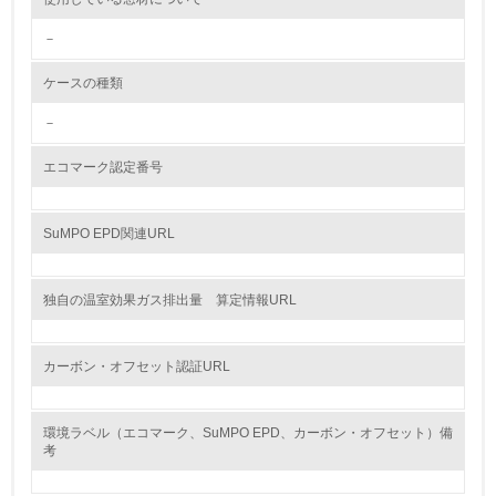
<L2> 環境配慮型製品・サービスの製造・販売状況を把握
し、具体的な販売目標や計画を立てている
－
グリーン購入
ケースの種類
－
13.
エコマーク認定番号
<L1> グリーン購入の取り組み方針を有し、グリーン購入
を行っている
SuMPO EPD関連URL
14.
<L2> 購入している製品・サービスの量と種類を把握し、
具体的な目標や計画を立てている
独自の温室効果ガス排出量 算定情報URL
包装・物流
カーボン・オフセット認証URL
非該当（包装・物流を必要とする業務を行っていない）
環境ラベル（エコマーク、SuMPO EPD、カーボン・オフセット）備
考
15.