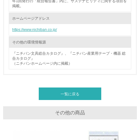
年1回発行の「統合報告書」内に、サステナビリティに関する項目を
廃棄物
掲載。
ホームページアドレス
19.
https://www.nichiban.co.jp/
<L1> 廃棄物の発生量の削減及びリサイクルの推進、適正
処理を行っている
その他の環境情報源
20.
『ニチバン文具総合カタログ』、『ニチバン産業用テープ・機器 総
合カタログ』
<L2> 発生する廃棄物の量と種類を把握し、具体的な削
（ニチバンホームページ内に掲載）
減・リサイクル目標や計画を立てている
生物多様性保全
一覧に戻る
21.
<L1> 「生物多様性保全」に関する取り組み（例：森林保
その他の商品
全活動＜植林、天然林保護、間伐＞、認証品の購入、原材
料のトレーサビリティの確認等）を行っている
地域への貢献