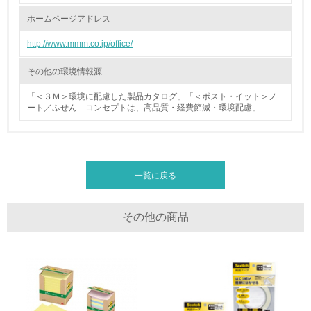
廃棄物
ホームページアドレス
http://www.mmm.co.jp/office/
19.
<L1> 廃棄物の発生量の削減及びリサイクルの推進、適正
その他の環境情報源
処理を行っている
「＜３Ｍ＞環境に配慮した製品カタログ」「＜ポスト・イット＞ノ
ート／ふせん コンセプトは、高品質・経費節減・環境配慮」
20.
<L2> 発生する廃棄物の量と種類を把握し、具体的な削
減・リサイクル目標や計画を立てている
一覧に戻る
生物多様性保全
21.
その他の商品
<L1> 「生物多様性保全」に関する取り組み（例：森林保
全活動＜植林、天然林保護、間伐＞、認証品の購入、原材
料のトレーサビリティの確認等）を行っている
地域への貢献