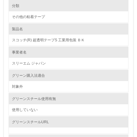
環境の取り組み
大気汚染物質に関する取り組み
分類
その他の粘着テープ
1.環境取り組み体制
製品名
レベル1
スコッチ(R) 超透明テープS 工業用包装 ＢＫ
1.
事業者名
環境方針を持っている
スリーエム ジャパン
2.
グリーン購入法適合
環境対応の責任体制を定めている
対象外
3.
グリーンスチール使用有無
環境問題に関する従業員教育を行っている
使用していない
4.
グリーンスチールURL
自社に関係する主要な環境法規制を把握し、順守している