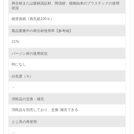
再生材または森林認証材、間伐材、植物由来のプラスチックの使用
レベル2
状況
紙管原紙（再生紙100％）
5.
製品重量中の再生材使用率【参考値】
環境取り組み体制と成果を定期的に検証して次の活動に活
かしている
21%
6.
バージン材の使用状況
従業員が環境方針に基づいて自分の業務の中で行うべき環
境対策を理解し、実践している
特になし
白色度（％）
7.
－
環境活動に関する規格やプログラムを導入している
→ 導入している規格名 ISO14001
消耗品の交換・補充
8.
消耗品を別売しており、交換･補充できる
第三者認証を取得している
とじ具の再使用
2.環境への取り組み
－