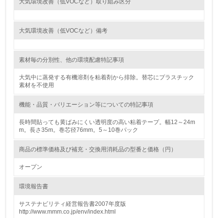
大気環境改善（低VOCなど）取り組み区分
<L1> 環境負荷ができるだけ小さい包装・梱包を行ってい
る
大気環境改善（低VOCなど）備考
16.
<L2> 環境負荷ができるだけ小さい物流を行っている
素材毎の分別性、他の環境配慮特記事項
化学物質
大気中に蒸発する有機溶剤を粘着剤から排除。替芯にプラスチック
素材を不使用
機能・品質・バリエーション等についての特記事項
非該当（化学物質を使用していない）
長時間貼っても黄ばみにくい透明度の高い粘着テープ。幅12～24m
m。長さ35m。巻芯径76mm。5～10巻パック
17.
<L1> 化学物質の使用量及び外部（大気・水・土壌）への
商品の標準価格及び補充・交換用消耗品の型番と価格（円）
排出量削減の取り組みを行っている
オープン
18.
環境報告書
<L2> 化学物質の使用量及び外部への排出量を把握し、具
体的な削減目標や計画を立てている
サステナビリティ経営報告書2007年度版
http://www.mmm.co.jp/env/index.html