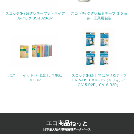
4.環境面・社会面の情報公開他
スコッチ(R) 超透明テープS トライア
スコッチ(R)透明粘着テープ ３５ｍ
26.
ルパック BS-1820-1P
巻 工業用包装
<L1> パンフレットやホームページ等で、自社の環境情報
を積極的に公開・提供している
27.
<L1> パンフレットやホームページ等で、自社の社会的取
り組みを積極的に公開・提供している
28.
ポスト・イット(R) 見出し 再生紙
スコッチ(R)あとではがせるテープ
700RP
CA15-DS. CA18-DS（リフィル：
<L2>「２．環境への取り組み」に関する現状の数値や目標
CA15-R2P、CA18-R2P）
値を公表している
29.
<L2>「３．社会面の取り組み」に関する現状の数値や目標
値を公表している
エコ商品ねっと
日本最大級の環境情報データベース
5.サプライヤーへの取り組み