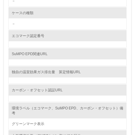
－
<L2> 環境配慮型製品・サービスの製造・販売状況を把握
し、具体的な販売目標や計画を立てている
ケースの種類
グリーン購入
－
13.
エコマーク認定番号
<L1> グリーン購入の取り組み方針を有し、グリーン購入
を行っている
SuMPO EPD関連URL
14.
独自の温室効果ガス排出量 算定情報URL
<L2> 購入している製品・サービスの量と種類を把握し、
具体的な目標や計画を立てている
カーボン・オフセット認証URL
包装・物流
環境ラベル（エコマーク、SuMPO EPD、カーボン・オフセット）備
考
非該当（包装・物流を必要とする業務を行っていない）
グリーンマーク表示
15.