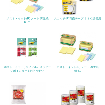
22.
<L1> 周辺地域の環境保全活動を行い、自治体や地域団体
ポスト・イット(R) ノート 再生紙
スコッチ(R)両面テープ ６１０詰替用
の活動に積極的に参加している
6571
3.社会面の取り組み
23.
<L1> 「人権・労働等」に関する方針、規定等を持ってい
る
24.
ポスト・イット(R) フィルムメッセー
ポスト・イット(R) ノート 再生紙
ジポインター 684P-NH/KH
6561
<L1> 「公正・適正な取引」に関する方針、規定等を持っ
ている
25.
<L1> 「情報セキュリティ」に関する方針、規定等を持っ
ている