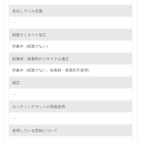
資源・エネルギー
見出しラベル交換
－
9.
樹脂ラミネート加工
<L1> 資源（投入原料、水等）とエネルギー（電力、重
油、ガス）の使用量削減の取り組みを行っている
対象外（紙製でない）
10.
粘着材・接着剤のリサイクル適正
<L2> 資源とエネルギーの使用量の把握をし、具体的な削
対象外（紙製でない、粘着材・接着剤不使用）
減目標や計画を立てている
残芯
環境配慮型製品・サービスの製造・販売
－
11.
カッティングマットの両面使用
<L1> 環境配慮型製品・サービスの製造・販売を積極的に
行っている
－
使用している窓材について
12.