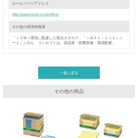
ホームページアドレス
廃棄物
http://www.mmm.co.jp/office/
19.
その他の環境情報源
<L1> 廃棄物の発生量の削減及びリサイクルの推進、適正
処理を行っている
「＜３Ｍ＞環境に配慮した製品カタログ」「＜ポスト・イット＞ノ
ート／ふせん コンセプトは、高品質・経費節減・環境配慮」
20.
<L2> 発生する廃棄物の量と種類を把握し、具体的な削
減・リサイクル目標や計画を立てている
一覧に戻る
生物多様性保全
その他の商品
21.
<L1> 「生物多様性保全」に関する取り組み（例：森林保
全活動＜植林、天然林保護、間伐＞、認証品の購入、原材
料のトレーサビリティの確認等）を行っている
地域への貢献