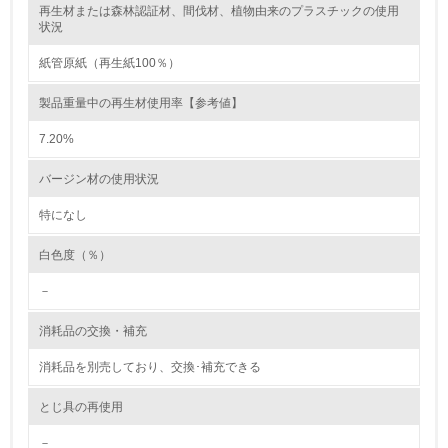
再生材または森林認証材、間伐材、植物由来のプラスチックの使用
レベル2
状況
紙管原紙（再生紙100％）
5.
製品重量中の再生材使用率【参考値】
環境取り組み体制と成果を定期的に検証して次の活動に活
かしている
7.20%
6.
バージン材の使用状況
従業員が環境方針に基づいて自分の業務の中で行うべき環
境対策を理解し、実践している
特になし
白色度（％）
7.
－
環境活動に関する規格やプログラムを導入している
→ 導入している規格名 ISO14001
消耗品の交換・補充
8.
消耗品を別売しており、交換･補充できる
第三者認証を取得している
とじ具の再使用
2.環境への取り組み
－