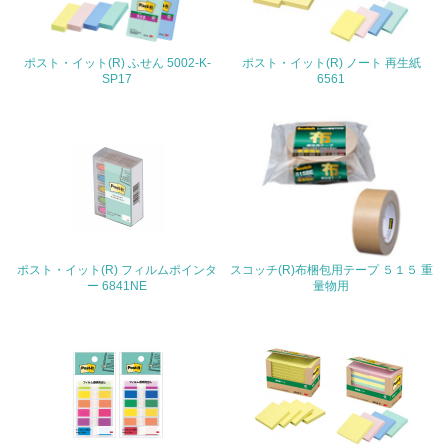
22.
ポスト・イット(R) ふせん 5002-K-
ポスト・イット(R) ノート 再生紙
<L1> 周辺地域の環境保全活動を行い、自治体や地域団体
SP17
6561
の活動に積極的に参加している
3.社会面の取り組み
23.
<L1> 「人権・労働等」に関する方針、規定等を持ってい
る
24.
ポスト・イット(R) フィルムポインタ
スコッチ(R)布梱包用テープ ５１５ 重
ー 6841NE
量物用
<L1> 「公正・適正な取引」に関する方針、規定等を持っ
ている
25.
<L1> 「情報セキュリティ」に関する方針、規定等を持っ
ている