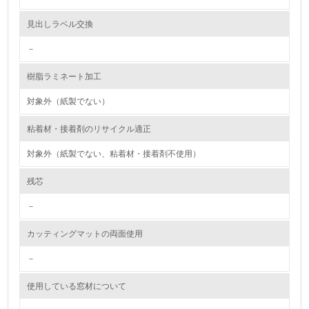
資源・エネルギー
見出しラベル交換
－
9.
樹脂ラミネート加工
<L1> 資源（投入原料、水等）とエネルギー（電力、重
油、ガス）の使用量削減の取り組みを行っている
対象外（紙製でない）
10.
粘着材・接着剤のリサイクル適正
<L2> 資源とエネルギーの使用量の把握をし、具体的な削
対象外（紙製でない、粘着材・接着剤不使用）
減目標や計画を立てている
残芯
環境配慮型製品・サービスの製造・販売
－
11.
カッティングマットの両面使用
<L1> 環境配慮型製品・サービスの製造・販売を積極的に
行っている
－
使用している窓材について
12.