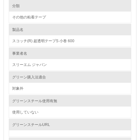
環境の取り組み
大気汚染物質に関する取り組み
分類
その他の粘着テープ
1.環境取り組み体制
製品名
レベル1
スコッチ(R) 超透明テープS 小巻 600
1.
事業者名
環境方針を持っている
スリーエム ジャパン
2.
グリーン購入法適合
環境対応の責任体制を定めている
対象外
3.
グリーンスチール使用有無
環境問題に関する従業員教育を行っている
使用していない
4.
グリーンスチールURL
自社に関係する主要な環境法規制を把握し、順守している