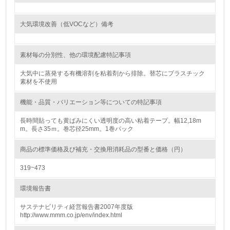
<L1> 環境負荷ができるだけ小さい包装・梱包を行ってい
る
大気環境改善（低VOCなど）備考
16.
素材毎の分別性、他の環境配慮特記事項
<L2> 環境負荷ができるだけ小さい物流を行っている
大気中に蒸発する有機溶剤を粘着剤から排除。替芯にプラスチック
化学物質
素材を不使用
機能・品質・バリエーション等についての特記事項
非該当（化学物質を使用していない）
長時間貼っても黄ばみにくい透明度の高い粘着テープ。幅12,18m
m。長さ35ｍ。巻芯径25mm。1巻パック
17.
商品の標準価格及び補充・交換用消耗品の型番と価格（円）
<L1> 化学物質の使用量及び外部（大気・水・土壌）への
排出量削減の取り組みを行っている
319~473
18.
環境報告書
<L2> 化学物質の使用量及び外部への排出量を把握し、具
サステナビリティ経営報告書2007年度版
体的な削減目標や計画を立てている
http://www.mmm.co.jp/env/index.html