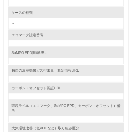
－
<L2> 環境配慮型製品・サービスの製造・販売状況を把握
し、具体的な販売目標や計画を立てている
ケースの種類
グリーン購入
－
13.
エコマーク認定番号
<L1> グリーン購入の取り組み方針を有し、グリーン購入
を行っている
SuMPO EPD関連URL
14.
独自の温室効果ガス排出量 算定情報URL
<L2> 購入している製品・サービスの量と種類を把握し、
具体的な目標や計画を立てている
カーボン・オフセット認証URL
包装・物流
環境ラベル（エコマーク、SuMPO EPD、カーボン・オフセット）備
考
非該当（包装・物流を必要とする業務を行っていない）
15.
大気環境改善（低VOCなど）取り組み区分