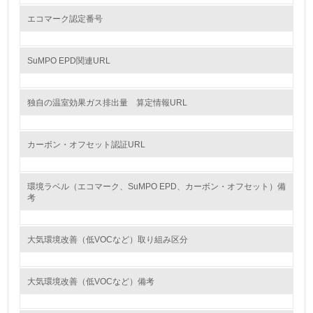
エコマーク認定番号
13.
<L1> グリーン購入の取り組み方針を有し、グリーン購入
SuMPO EPD関連URL
を行っている
14.
独自の温室効果ガス排出量 算定情報URL
<L2> 購入している製品・サービスの量と種類を把握し、
具体的な目標や計画を立てている
カーボン・オフセット認証URL
包装・物流
環境ラベル（エコマーク、SuMPO EPD、カーボン・オフセット）備
考
非該当（包装・物流を必要とする業務を行っていない）
大気環境改善（低VOCなど）取り組み区分
15.
<L1> 環境負荷ができるだけ小さい包装・梱包を行ってい
る
大気環境改善（低VOCなど）備考
16.