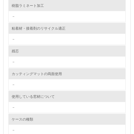
9.
樹脂ラミネート加工
<L1> 資源（投入原料、水等）とエネルギー（電力、重
油、ガス）の使用量削減の取り組みを行っている
－
10.
粘着材・接着剤のリサイクル適正
－
<L2> 資源とエネルギーの使用量の把握をし、具体的な削
減目標や計画を立てている
残芯
環境配慮型製品・サービスの製造・販売
－
11.
カッティングマットの両面使用
<L1> 環境配慮型製品・サービスの製造・販売を積極的に
－
行っている
使用している窓材について
12.
－
<L2> 環境配慮型製品・サービスの製造・販売状況を把握
し、具体的な販売目標や計画を立てている
ケースの種類
－
グリーン購入