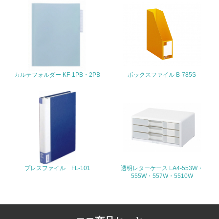
の活動に積極的に参加している
3.社会面の取り組み
23.
<L1> 「人権・労働等」に関する方針、規定等を持ってい
る
カルテフォルダー KF-1PB・2PB
ボックスファイル B-785S
24.
<L1> 「公正・適正な取引」に関する方針、規定等を持っ
ている
25.
<L1> 「情報セキュリティ」に関する方針、規定等を持っ
ている
プレスファイル FL-101
透明レターケース LA4-553W・
555W・557W・5510W
4.環境面・社会面の情報公開他
26.