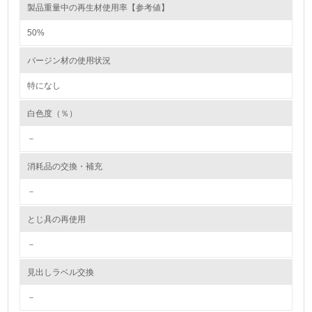
製品重量中の再生材使用率【参考値】
環境取り組み体制と成果を定期的に検証して次の活動に活
かしている
50%
6.
バージン材の使用状況
従業員が環境方針に基づいて自分の業務の中で行うべき環
境対策を理解し、実践している
特になし
白色度（％）
7.
－
環境活動に関する規格やプログラムを導入している
→ 導入している規格名 ISO 14001:2004, JIS Q 14001:200
4
消耗品の交換・補充
8.
－
第三者認証を取得している
とじ具の再使用
－
2.環境への取り組み
見出しラベル交換
資源・エネルギー
－