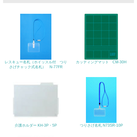
<L1> 廃棄物の発生量の削減及びリサイクルの推進、適正
処理を行っている
20.
<L2> 発生する廃棄物の量と種類を把握し、具体的な削
減・リサイクル目標や計画を立てている
生物多様性保全
レスキュー名札（ホイッスル付 つり
カッティングマット CM-30H
さげチャック式名札） N-77FR
21.
<L1> 「生物多様性保全」に関する取り組み（例：森林保
全活動＜植林、天然林保護、間伐＞、認証品の購入、原材
料のトレーサビリティの確認等）を行っている
地域への貢献
22.
介護ホルダー KH-3P・5P
つりさげ名札 N73SR-10P
<L1> 周辺地域の環境保全活動を行い、自治体や地域団体