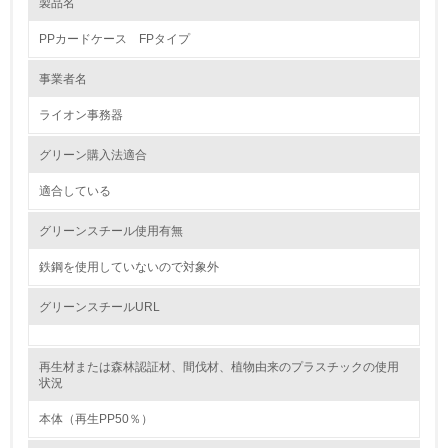
製品名
レベル1
PPカードケース FPタイプ
1.
事業者名
環境方針を持っている
ライオン事務器
2.
グリーン購入法適合
環境対応の責任体制を定めている
適合している
3.
グリーンスチール使用有無
環境問題に関する従業員教育を行っている
鉄鋼を使用していないので対象外
4.
グリーンスチールURL
自社に関係する主要な環境法規制を把握し、順守している
再生材または森林認証材、間伐材、植物由来のプラスチックの使用
レベル2
状況
本体（再生PP50％）
5.