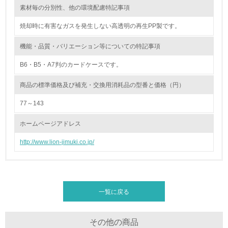
素材毎の分別性、他の環境配慮特記事項
<L2> 環境負荷ができるだけ小さい物流を行っている
焼却時に有害なガスを発生しない高透明の再生PP製です。
化学物質
機能・品質・バリエーション等についての特記事項
B6・B5・A7判のカードケースです。
非該当（化学物質を使用していない）
商品の標準価格及び補充・交換用消耗品の型番と価格（円）
17.
77～143
<L1> 化学物質の使用量及び外部（大気・水・土壌）への
ホームページアドレス
排出量削減の取り組みを行っている
http://www.lion-jimuki.co.jp/
18.
<L2> 化学物質の使用量及び外部への排出量を把握し、具
体的な削減目標や計画を立てている
一覧に戻る
廃棄物
その他の商品
19.