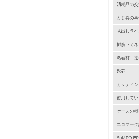
消耗品の交
6.
とじ具の再
7.
見出しラベ
8.
樹脂ラミネ
粘着材・接
2.
残芯
No.
カッティン
使用してい
9.
ケースの種
10.
エコマーク
SuMPO E