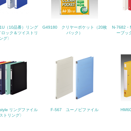
購入、原材料のトレーサビリティの確認等）を行っている
地域への貢献
881U（10品番）リング
G49180 クリヤーポケット（20枚
N-7682・N
<L1> 周辺地域の環境保全活動を行い、自治体や地域団体の活
ドロック＆ツイストリ
パック）
ーブック
ング〉
社会面の取り組み
チェック項目
<L1> 「人権・労働等」に関する方針、規定等を持っている
<L1> 「公正・適正な取引」に関する方針、規定等を持っている
<L1> 「情報セキュリティ」に関する方針、規定等を持っている
e-style リングファイル
F-567 ユーノビファイル
HM6
ストリング〉
環境面・社会面の情報公開他
チェック項目