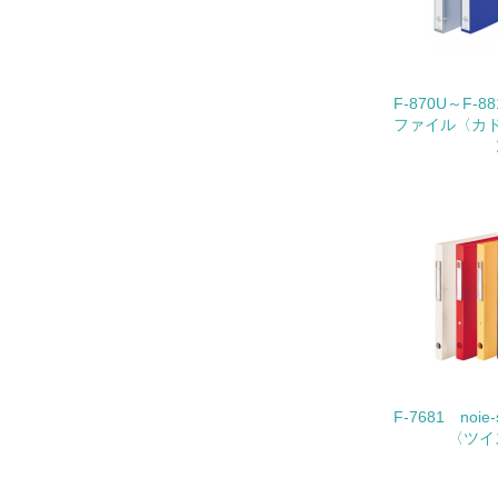
F-870U～F-
22.
ファイル〈カ
3.
No.
23.
24.
25.
F-7681 noi
〈ツイ
4.
No.