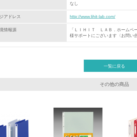
なし
化学物質
ジアドレス
http://www.lihit-lab.com/
非該当（化学物質を使用していない）
境情報源
「ＬＩＨＩＴ ＬＡＢ．ホームペ
様サポートにございます〈お問い
<L1> 化学物質の使用量及び外部（大気・水・土壌）への排出
<L2> 化学物質の使用量及び外部への排出量を把握し、具体的
一覧に戻る
廃棄物
その他の商品
<L1> 廃棄物の発生量の削減及びリサイクルの推進、適正処理
<L2> 発生する廃棄物の量と種類を把握し、具体的な削減・リ
生物多様性保全
<L1> 「生物多様性保全」に関する取り組み（例：森林保全活