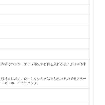
いる
具体的な販売目標や計画を立てている
ている
的な目標や計画を立てている
で表装はカッターナイフ等で切れ目を入れる事により本体中
く取り出し易い。使用しないときは重ねられるので省スペー
ィンガーホールでラクラク。