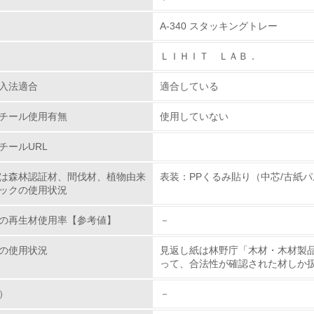
A-340 スタッキングトレー
環境取り組み体制
ＬＩＨＩＴ ＬＡＢ．
チェック項目
入法適合
適合している
レベル1
チール使用有無
使用していない
環境方針を持っている
チールURL
環境対応の責任体制を定めている
は森林認証材、間伐材、植物由来
表装：PPくるみ貼り（中芯/古紙パ
ックの使用状況
環境問題に関する従業員教育を行っている
の再生材使用率【参考値】
－
自社に関係する主要な環境法規制を把握し、順守している
の使用状況
見返し紙は林野庁「木材・木材製
レベル2
って、合法性が確認された材しか
）
－
環境取り組み体制と成果を定期的に検証して次の活動に活かし