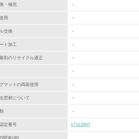
換・補充
－
従業員が環境方針に基づいて自分の業務の中で行うべき環境対
使用
－
環境活動に関する規格やプログラムを導入している
→ 導入している規格名
ル交換
－
第三者認証を取得している
ート加工
－
着剤のリサイクル適正
－
環境への取り組み
－
チェック項目
グマットの両面使用
－
資源・エネルギー
る窓材について
－
<L1> 資源（投入原料、水等）とエネルギー（電力、重油、ガ
類
－
<L2> 資源とエネルギーの使用量の把握をし、具体的な削減目
認定番号
17112007
環境配慮型製品・サービスの
PD関連URL