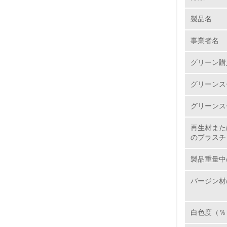
製品名
1.
事業者名
No.
グリーン購
グリーンス
1.
グリーンス
2.
再生材また
のプラスチ
3.
製品重量中
4.
バージン材
白色度（％
5.