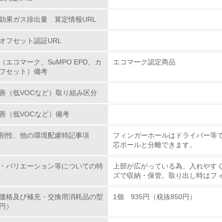
効果ガス排出量 算定情報URL
<L1> 環境配慮型製品・サービスの製造・販売を積極的に行って
オフセット認証URL
<L2> 環境配慮型製品・サービスの製造・販売状況を把握し、
（エコマーク、SuMPO EPD、カ
エコマーク認定商品
グリーン購入
フセット）備考
善（低VOCなど）取り組み区分
<L1> グリーン購入の取り組み方針を有し、グリーン購入を行っ
善（低VOCなど）備考
<L2> 購入している製品・サービスの量と種類を把握し、具体
別性、他の環境配慮特記事項
フィンガーホールはドライバー等
包装・物流
芯ボールと分離できます。
・バリエーション等についての特
上部が広がっている為、入れやす
非該当（包装・物流を必要とする業務を行っていない）
ズで収納・保管。取り出し時はフ
<L1> 環境負荷ができるだけ小さい包装・梱包を行っている
価格及び補充・交換用消耗品の型
1個 935円（税抜850円）
円）
<L2> 環境負荷ができるだけ小さい物流を行っている