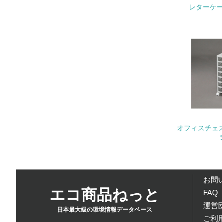
21.
レターケー
22.
3.
No.
オフィスチェス
23.
24.
25.
お問
エコ商品ねっと
FAQ
運営団
4.
日本最大級の環境情報データベース
ご利