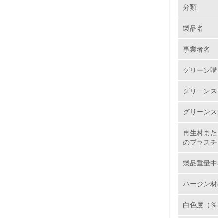
環境の取り
大気汚染
分類
製品名
1.
事業者名
No.
グリーン購
グリーンス
1.
グリーンス
2.
再生材また
のプラスチ
3.
製品重量中
4.
バージン材
白色度（％
5.