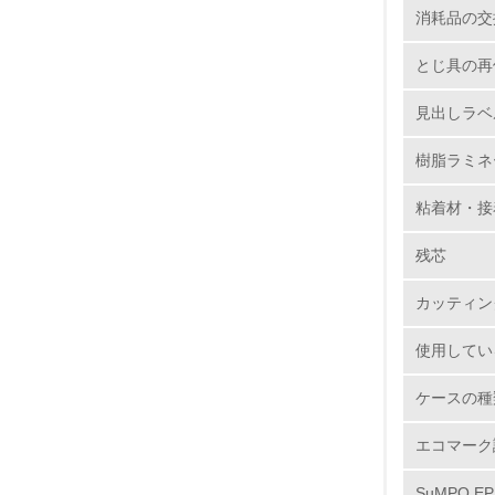
消耗品の交
6.
とじ具の再
7.
見出しラベ
樹脂ラミネ
8.
粘着材・接
2.
残芯
No.
カッティン
使用してい
9.
ケースの種
10.
エコマーク
SuMPO E