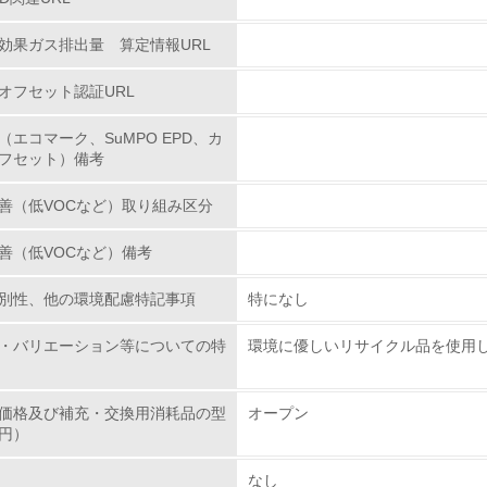
環境配慮型製品・サービスの
効果ガス排出量 算定情報URL
<L1> 環境配慮型製品・サービスの製造・販売を積極的に行って
オフセット認証URL
<L2> 環境配慮型製品・サービスの製造・販売状況を把握し、
（エコマーク、SuMPO EPD、カ
フセット）備考
グリーン購入
善（低VOCなど）取り組み区分
<L1> グリーン購入の取り組み方針を有し、グリーン購入を行っ
善（低VOCなど）備考
<L2> 購入している製品・サービスの量と種類を把握し、具体
別性、他の環境配慮特記事項
特になし
包装・物流
・バリエーション等についての特
環境に優しいリサイクル品を使用
非該当（包装・物流を必要とする業務を行っていない）
価格及び補充・交換用消耗品の型
オープン
円）
<L1> 環境負荷ができるだけ小さい包装・梱包を行っている
なし