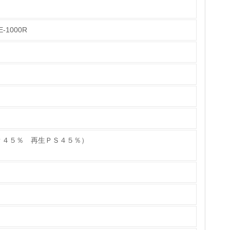
1000R
チェック
Ｐ４５％ 再生ＰＳ４５％）