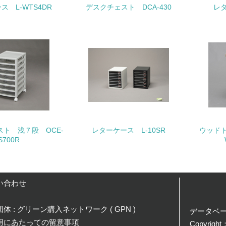
<L1> 「生物多様性保全」に関する取り組み（例：森林保全活
ス L-WTS4DR
デスクチェスト DCA-430
レタ
購入、原材料のトレーサビリティの確認等）を行っている
地域への貢献
<L1> 周辺地域の環境保全活動を行い、自治体や地域団体の活
社会面の取り組み
チェック項目
ト 浅７段 OCE-
レターケース L-10SR
ウッド
<L1> 「人権・労働等」に関する方針、規定等を持っている
S700R
<L1> 「公正・適正な取引」に関する方針、規定等を持っている
い合わせ
<L1> 「情報セキュリティ」に関する方針、規定等を持っている
体 : グリーン購入ネットワーク ( GPN )
データベ
環境面・社会面の情報公開他
用にあたっての留意事項
Copyright