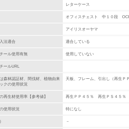
組み
物質に関する取り組み
レターケース
オフィスチェスト 中１０段 OCE-
環境取り組み体制
アイリスオーヤマ
チェック項目
入法適合
適合している
レベル1
チール使用有無
使用していない
環境方針を持っている
チールURL
環境対応の責任体制を定めている
は森林認証材、間伐材、植物由来
天板、フレーム、引出し（再生Ｐ
ックの使用状況
環境問題に関する従業員教育を行っている
の再生材使用率【参考値】
再生ＰＰ４５％ 再生ＰＳ４５％
自社に関係する主要な環境法規制を把握し、順守している
の使用状況
特になし
レベル2
）
－