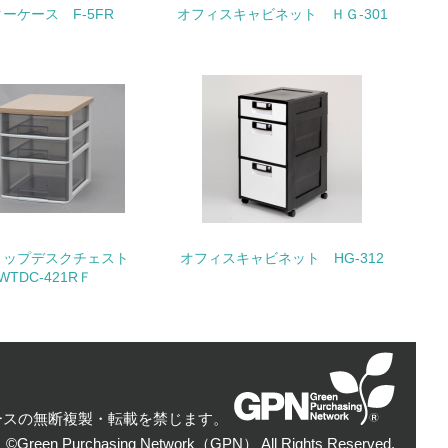
動＜植林、天然林保護、間伐＞、認証品の
ーケース F-5FR
オフィスキャビネット ＨＧ-301
動に積極的に参加している
チェック
トップデスクチェスト
オフィスキャビネット HG-312
WTDC-421RＦ
ースの無断複製・転載を禁じます。
：©Green Purchasing Network（GPN） All Rights Reserved.