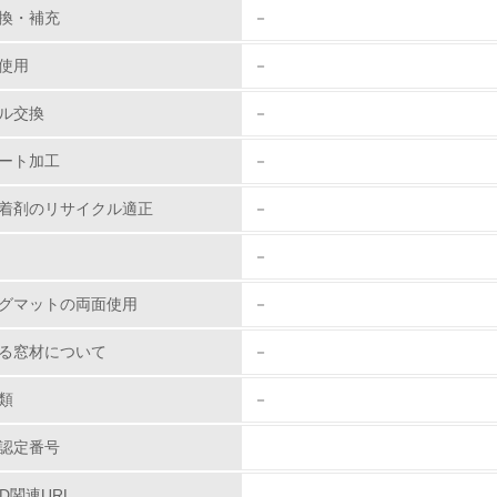
環境取り組み体制と成果を定期的に検証して次の活動に活かし
換・補充
－
従業員が環境方針に基づいて自分の業務の中で行うべき環境対
使用
－
環境活動に関する規格やプログラムを導入している
ル交換
－
→ 導入している規格名 ISO14001
ート加工
－
第三者認証を取得している
着剤のリサイクル適正
－
環境への取り組み
－
チェック項目
グマットの両面使用
－
資源・エネルギー
る窓材について
－
<L1> 資源（投入原料、水等）とエネルギー（電力、重油、ガ
類
－
認定番号
<L2> 資源とエネルギーの使用量の把握をし、具体的な削減目
PD関連URL