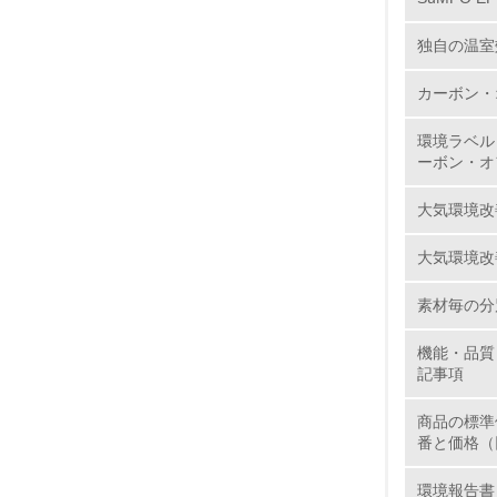
独自の温室
11.
カーボン・
12.
環境ラベル
ーボン・オ
大気環境改
13.
大気環境改
14.
素材毎の分
機能・品質
記事項
商品の標準
番と価格（
15.
環境報告書