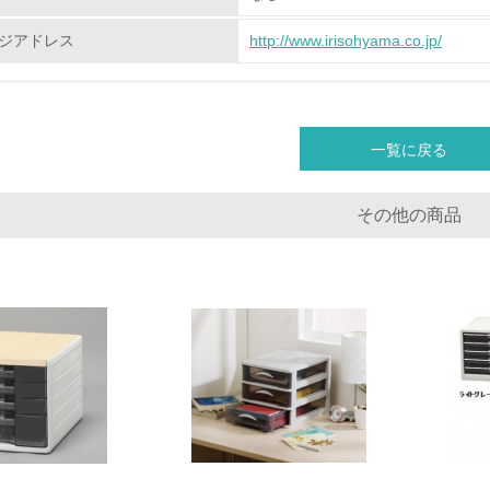
<L2> 環境負荷ができるだけ小さい物流を行っている
ジアドレス
http://www.irisohyama.co.jp/
化学物質
非該当（化学物質を使用していない）
一覧に戻る
<L1> 化学物質の使用量及び外部（大気・水・土壌）への排出
その他の商品
<L2> 化学物質の使用量及び外部への排出量を把握し、具体的
廃棄物
<L1> 廃棄物の発生量の削減及びリサイクルの推進、適正処理
<L2> 発生する廃棄物の量と種類を把握し、具体的な削減・リ
生物多様性保全