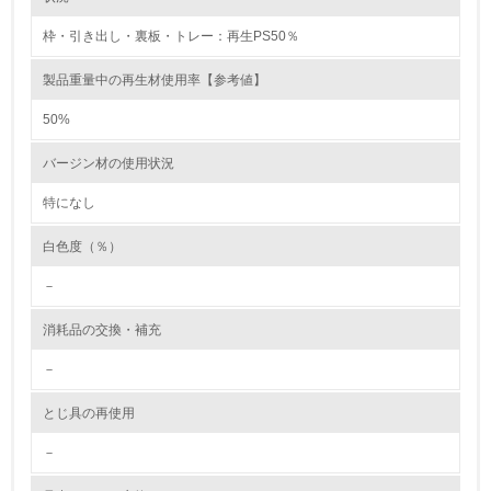
枠・引き出し・裏板・トレー：再生PS50％
5.
製品重量中の再生材使用率【参考値】
環境取り組み体制と成果を定期的に検証して次の活動に活
かしている
50%
6.
バージン材の使用状況
従業員が環境方針に基づいて自分の業務の中で行うべき環
境対策を理解し、実践している
特になし
白色度（％）
7.
－
環境活動に関する規格やプログラムを導入している
→ 導入している規格名 ISO14001
消耗品の交換・補充
8.
－
第三者認証を取得している
とじ具の再使用
2.環境への取り組み
－
資源・エネルギー