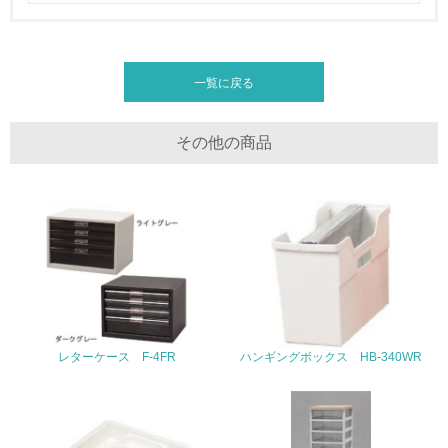
19.
<L1> 廃棄物の発生量の削減及びリサイクルの推進、適正
一覧に戻る
処理を行っている
20.
その他の商品
<L2> 発生する廃棄物の量と種類を把握し、具体的な削
減・リサイクル目標や計画を立てている
生物多様性保全
21.
<L1> 「生物多様性保全」に関する取り組み（例：森林保
全活動＜植林、天然林保護、間伐＞、認証品の購入、原材
料のトレーサビリティの確認等）を行っている
レターケース F-4FR
ハンギングボックス HB-340WR
地域への貢献
22.