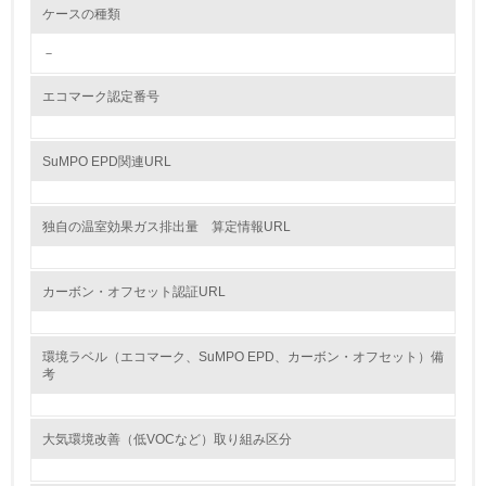
ケースの種類
グリーン購入
－
13.
エコマーク認定番号
<L1> グリーン購入の取り組み方針を有し、グリーン購入
を行っている
SuMPO EPD関連URL
14.
独自の温室効果ガス排出量 算定情報URL
<L2> 購入している製品・サービスの量と種類を把握し、
具体的な目標や計画を立てている
カーボン・オフセット認証URL
包装・物流
環境ラベル（エコマーク、SuMPO EPD、カーボン・オフセット）備
考
非該当（包装・物流を必要とする業務を行っていない）
15.
大気環境改善（低VOCなど）取り組み区分
<L1> 環境負荷ができるだけ小さい包装・梱包を行ってい