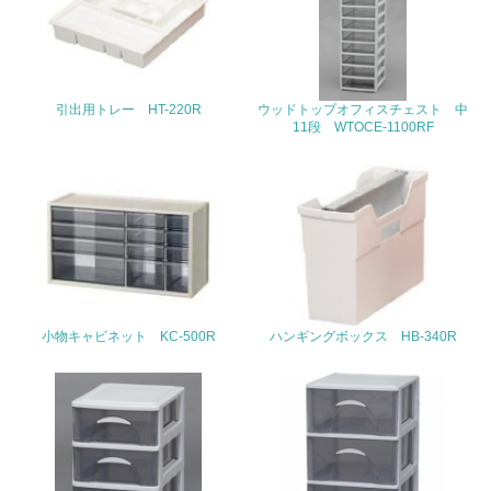
<L1> 周辺地域の環境保全活動を行い、自治体や地域団体
の活動に積極的に参加している
引出用トレー HT-220R
ウッドトップオフィスチェスト 中
3.社会面の取り組み
11段 WTOCE-1100RF
23.
<L1> 「人権・労働等」に関する方針、規定等を持ってい
る
24.
<L1> 「公正・適正な取引」に関する方針、規定等を持っ
ている
小物キャビネット KC-500R
ハンギングボックス HB-340R
25.
<L1> 「情報セキュリティ」に関する方針、規定等を持っ
ている
4.環境面・社会面の情報公開他