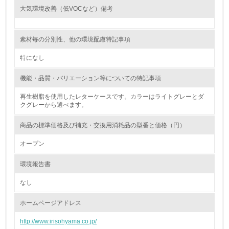
る
大気環境改善（低VOCなど）備考
16.
素材毎の分別性、他の環境配慮特記事項
<L2> 環境負荷ができるだけ小さい物流を行っている
特になし
化学物質
機能・品質・バリエーション等についての特記事項
再生樹脂を使用したレターケースです。カラーはライトグレーとダ
非該当（化学物質を使用していない）
クグレーから選べます。
17.
商品の標準価格及び補充・交換用消耗品の型番と価格（円）
<L1> 化学物質の使用量及び外部（大気・水・土壌）への
オープン
排出量削減の取り組みを行っている
環境報告書
18.
なし
<L2> 化学物質の使用量及び外部への排出量を把握し、具
体的な削減目標や計画を立てている
ホームページアドレス
http://www.irisohyama.co.jp/
廃棄物