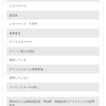
レターケース
1.環境取り組み体制
製品名
レベル1
レターケース F-5FR
1.
事業者名
環境方針を持っている
アイリスオーヤマ
2.
グリーン購入法適合
環境対応の責任体制を定めている
適合している
3.
グリーンスチール使用有無
環境問題に関する従業員教育を行っている
使用していない
4.
グリーンスチールURL
自社に関係する主要な環境法規制を把握し、順守している
再生材または森林認証材、間伐材、植物由来のプラスチックの使用
レベル2
状況