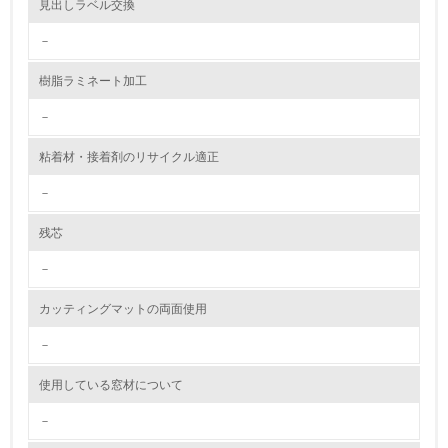
見出しラベル交換
－
9.
樹脂ラミネート加工
<L1> 資源（投入原料、水等）とエネルギー（電力、重
油、ガス）の使用量削減の取り組みを行っている
－
10.
粘着材・接着剤のリサイクル適正
<L2> 資源とエネルギーの使用量の把握をし、具体的な削
－
減目標や計画を立てている
残芯
環境配慮型製品・サービスの製造・販売
－
11.
カッティングマットの両面使用
<L1> 環境配慮型製品・サービスの製造・販売を積極的に
行っている
－
使用している窓材について
12.
－
<L2> 環境配慮型製品・サービスの製造・販売状況を把握
し、具体的な販売目標や計画を立てている