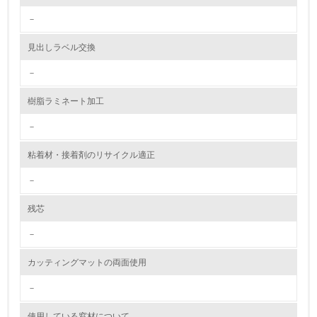
2.環境への取り組み
－
資源・エネルギー
見出しラベル交換
9.
－
<L1> 資源（投入原料、水等）とエネルギー（電力、重
樹脂ラミネート加工
油、ガス）の使用量削減の取り組みを行っている
－
10.
粘着材・接着剤のリサイクル適正
<L2> 資源とエネルギーの使用量の把握をし、具体的な削
減目標や計画を立てている
－
環境配慮型製品・サービスの製造・販売
残芯
－
11.
カッティングマットの両面使用
<L1> 環境配慮型製品・サービスの製造・販売を積極的に
行っている
－
12.
使用している窓材について