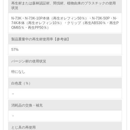
再生材または森林認証材、間伐材、植物由来のプラスチックの使用
レベル2
状況
N-73K・N-73K-10P本体（再生オレフィン50％）・N-73K-50P・N-
5.
74K本体（再生オレフィン10％）・クリップ（再生ABS30％・再生P
OM65％・再生PP50％）
環境取り組み体制と成果を定期的に検証して次の活動に活
かしている
製品重量中の再生材使用率【参考値】
6.
57%
従業員が環境方針に基づいて自分の業務の中で行うべき環
バージン材の使用状況
境対策を理解し、実践している
特になし
7.
白色度（％）
環境活動に関する規格やプログラムを導入している
→ 導入している規格名 ISO 14001:2004, JIS Q 14001:200
－
4
消耗品の交換・補充
8.
－
第三者認証を取得している
とじ具の再使用