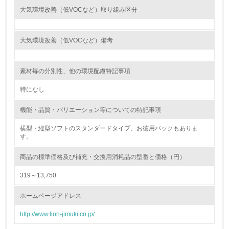
大気環境改善（低VOCなど）取り組み区分
<L1> 環境負荷ができるだけ小さい包装・梱包を行ってい
る
大気環境改善（低VOCなど）備考
16.
<L2> 環境負荷ができるだけ小さい物流を行っている
素材毎の分別性、他の環境配慮特記事項
化学物質
特になし
機能・品質・バリエーション等についての特記事項
非該当（化学物質を使用していない）
横型・縦型ソフトのスタンダードタイプ、お徳用パックもありま
す。
17.
商品の標準価格及び補充・交換用消耗品の型番と価格（円）
<L1> 化学物質の使用量及び外部（大気・水・土壌）への
排出量削減の取り組みを行っている
319～13,750
18.
ホームページアドレス
<L2> 化学物質の使用量及び外部への排出量を把握し、具
http://www.lion-jimuki.co.jp/
体的な削減目標や計画を立てている