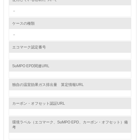
<L2> 環境配慮型製品・サービスの製造・販売状況を把握
－
し、具体的な販売目標や計画を立てている
ケースの種類
グリーン購入
－
13.
エコマーク認定番号
<L1> グリーン購入の取り組み方針を有し、グリーン購入
を行っている
SuMPO EPD関連URL
14.
<L2> 購入している製品・サービスの量と種類を把握し、
独自の温室効果ガス排出量 算定情報URL
具体的な目標や計画を立てている
包装・物流
カーボン・オフセット認証URL
環境ラベル（エコマーク、SuMPO EPD、カーボン・オフセット）備
非該当（包装・物流を必要とする業務を行っていない）
考
15.