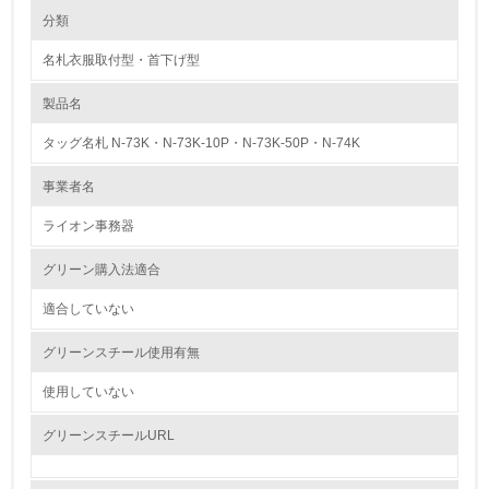
環境の取り組み
大気汚染物質に関する取り組み
分類
名札衣服取付型・首下げ型
1.環境取り組み体制
製品名
レベル1
タッグ名札 N-73K・N-73K-10P・N-73K-50P・N-74K
1.
事業者名
環境方針を持っている
ライオン事務器
2.
グリーン購入法適合
環境対応の責任体制を定めている
適合していない
3.
グリーンスチール使用有無
環境問題に関する従業員教育を行っている
使用していない
4.
グリーンスチールURL
自社に関係する主要な環境法規制を把握し、順守している