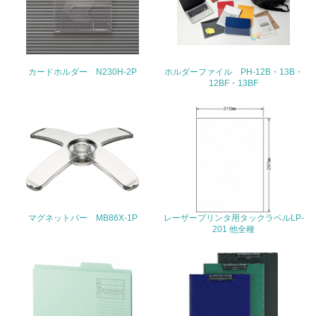
22.
<L1> 周辺地域の環境保全活動を行い、自治体や地域団体
の活動に積極的に参加している
カードホルダー N230H-2P
ホルダーファイル PH-12B・13B・
12BF・13BF
3.社会面の取り組み
23.
<L1> 「人権・労働等」に関する方針、規定等を持ってい
る
24.
マグネットバー MB86X-1P
レーザープリンタ用タックラベルLP-
<L1> 「公正・適正な取引」に関する方針、規定等を持っ
201 他全種
ている
25.
<L1> 「情報セキュリティ」に関する方針、規定等を持っ
ている