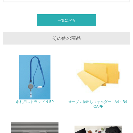
廃棄物
一覧に戻る
19.
<L1> 廃棄物の発生量の削減及びリサイクルの推進、適正
その他の商品
処理を行っている
20.
<L2> 発生する廃棄物の量と種類を把握し、具体的な削
減・リサイクル目標や計画を立てている
生物多様性保全
21.
名札用ストラップ N-5P
オープン持出しフォルダー A4・B4-
OAPF
<L1> 「生物多様性保全」に関する取り組み（例：森林保
全活動＜植林、天然林保護、間伐＞、認証品の購入、原材
料のトレーサビリティの確認等）を行っている
地域への貢献