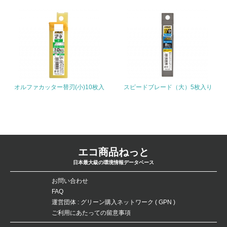
26.
<L1> パンフレットやホームページ等で、自社の環境情報
を積極的に公開・提供している
27.
<L1> パンフレットやホームページ等で、自社の社会的取
オルファカッター替刃(小)10枚入
スピードブレード（大）5枚入り
り組みを積極的に公開・提供している
28.
<L2>「２．環境への取り組み」に関する現状の数値や目標
値を公表している
エコ商品ねっと
29.
日本最大級の環境情報データベース
<L2>「３．社会面の取り組み」に関する現状の数値や目標
お問い合わせ
値を公表している
FAQ
運営団体 : グリーン購入ネットワーク ( GPN )
ご利用にあたっての留意事項
5.サプライヤーへの取り組み