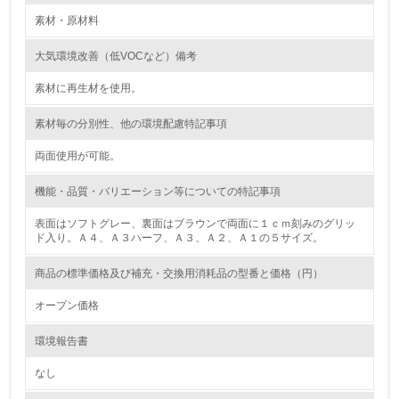
る
素材・原材料
16.
大気環境改善（低VOCなど）備考
<L2> 環境負荷ができるだけ小さい物流を行っている
素材に再生材を使用。
素材毎の分別性、他の環境配慮特記事項
化学物質
両面使用が可能。
非該当（化学物質を使用していない）
機能・品質・バリエーション等についての特記事項
表面はソフトグレー、裏面はブラウンで両面に１ｃｍ刻みのグリッ
17.
ド入り。Ａ４、Ａ３ハーフ、Ａ３、Ａ２、Ａ１の５サイズ。
<L1> 化学物質の使用量及び外部（大気・水・土壌）への
排出量削減の取り組みを行っている
商品の標準価格及び補充・交換用消耗品の型番と価格（円）
オープン価格
18.
環境報告書
<L2> 化学物質の使用量及び外部への排出量を把握し、具
体的な削減目標や計画を立てている
なし