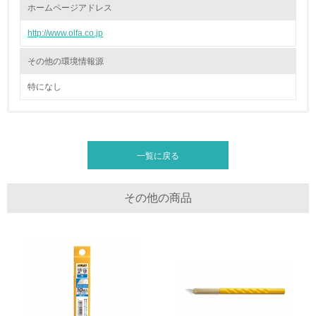
廃棄物
ホームページアドレス
http://www.olfa.co.jp
19.
<L1> 廃棄物の発生量の削減及びリサイクルの推進、適正
その他の環境情報源
処理を行っている
特になし
20.
<L2> 発生する廃棄物の量と種類を把握し、具体的な削
減・リサイクル目標や計画を立てている
一覧に戻る
生物多様性保全
その他の商品
21.
<L1> 「生物多様性保全」に関する取り組み（例：森林保
全活動＜植林、天然林保護、間伐＞、認証品の購入、原材
料のトレーサビリティの確認等）を行っている
地域への貢献