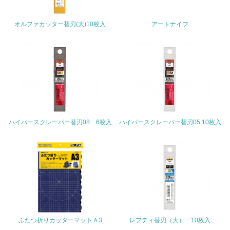
22.
オルファカッター替刃(大)10枚入
アートナイフ
<L1> 周辺地域の環境保全活動を行い、自治体や地域団体
の活動に積極的に参加している
3.社会面の取り組み
23.
<L1> 「人権・労働等」に関する方針、規定等を持ってい
る
ハイパースクレーパー替刃08 6枚入
ハイパースクレーパー替刃05 10枚入
24.
<L1> 「公正・適正な取引」に関する方針、規定等を持っ
ている
25.
<L1> 「情報セキュリティ」に関する方針、規定等を持っ
ている
ふたつ折りカッターマットＡ3
レフティ替刃（大） 10枚入
4.環境面・社会面の情報公開他