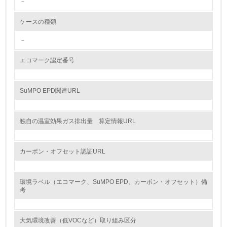
－
し、具体的な販売目標や計画を立てている
ケースの種類
グリーン購入
－
13.
エコマーク認定番号
<L1> グリーン購入の取り組み方針を有し、グリーン購入
を行っている
SuMPO EPD関連URL
14.
<L2> 購入している製品・サービスの量と種類を把握し、
独自の温室効果ガス排出量 算定情報URL
具体的な目標や計画を立てている
包装・物流
カーボン・オフセット認証URL
環境ラベル（エコマーク、SuMPO EPD、カーボン・オフセット）備
非該当（包装・物流を必要とする業務を行っていない）
考
15.
大気環境改善（低VOCなど）取り組み区分
<L1> 環境負荷ができるだけ小さい包装・梱包を行ってい