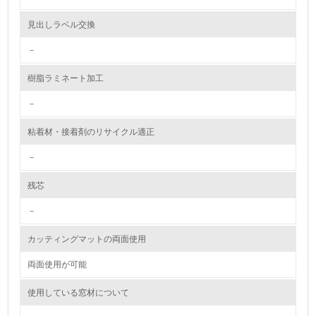
資源・エネルギー
見出しラベル交換
9.
－
<L1> 資源（投入原料、水等）とエネルギー（電力、重
樹脂ラミネート加工
油、ガス）の使用量削減の取り組みを行っている
－
10.
粘着材・接着剤のリサイクル適正
<L2> 資源とエネルギーの使用量の把握をし、具体的な削
減目標や計画を立てている
－
環境配慮型製品・サービスの製造・販売
残芯
－
11.
カッティングマットの両面使用
<L1> 環境配慮型製品・サービスの製造・販売を積極的に
行っている
両面使用が可能
12.
使用している窓材について
<L2> 環境配慮型製品・サービスの製造・販売状況を把握