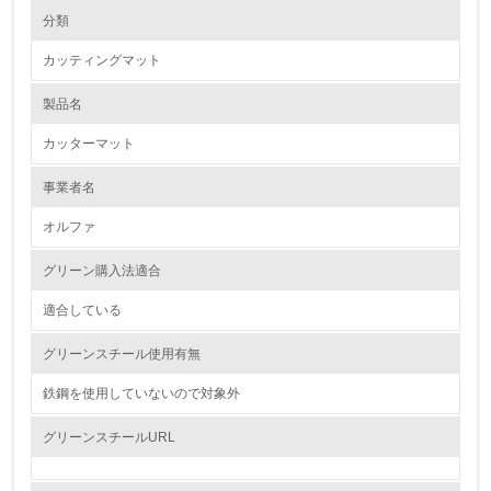
環境の取り組み
大気汚染物質に関する取り組み
分類
事業活動における電力使用量削減のため、省エネ型設備への更新を推進し
ています。
カッティングマット
1.環境取り組み体制
製品名
レベル1
カッターマット
1.
事業者名
環境方針を持っている
オルファ
2.
グリーン購入法適合
環境対応の責任体制を定めている
適合している
3.
グリーンスチール使用有無
環境問題に関する従業員教育を行っている
鉄鋼を使用していないので対象外
4.
グリーンスチールURL
自社に関係する主要な環境法規制を把握し、順守している