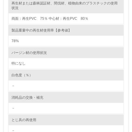
再生材または森林認証材、間伐材、植物由来のプラスチックの使用
レベル2
状況
両面：再生PVC 75％ 中心材：再生PVC 80％
5.
製品重量中の再生材使用率【参考値】
環境取り組み体制と成果を定期的に検証して次の活動に活
かしている
78%
6.
バージン材の使用状況
従業員が環境方針に基づいて自分の業務の中で行うべき環
境対策を理解し、実践している
特になし
白色度（％）
7.
－
環境活動に関する規格やプログラムを導入している
消耗品の交換・補充
8.
－
第三者認証を取得している
とじ具の再使用
2.環境への取り組み
－