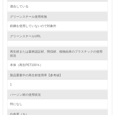
環境対応の責任体制を定めている
適合している
3.
グリーンスチール使用有無
環境問題に関する従業員教育を行っている
鉄鋼を使用していないので対象外
4.
グリーンスチールURL
自社に関係する主要な環境法規制を把握し、順守している
再生材または森林認証材、間伐材、植物由来のプラスチックの使用
レベル2
状況
本体（再生PET100％）
5.
製品重量中の再生材使用率【参考値】
環境取り組み体制と成果を定期的に検証して次の活動に活
かしている
1
6.
バージン材の使用状況
従業員が環境方針に基づいて自分の業務の中で行うべき環
境対策を理解し、実践している
特になし
白色度（％）
7.