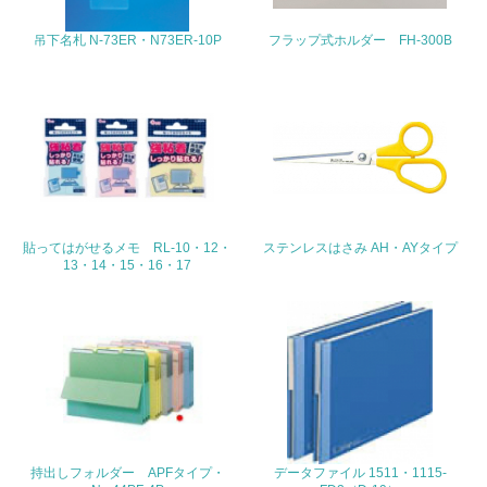
生物多様性保全
吊下名札 N-73ER・N73ER-10P
フラップ式ホルダー FH-300B
21.
<L1> 「生物多様性保全」に関する取り組み（例：森林保
全活動＜植林、天然林保護、間伐＞、認証品の購入、原材
料のトレーサビリティの確認等）を行っている
地域への貢献
貼ってはがせるメモ RL-10・12・
ステンレスはさみ AH・AYタイプ
22.
13・14・15・16・17
<L1> 周辺地域の環境保全活動を行い、自治体や地域団体
の活動に積極的に参加している
3.社会面の取り組み
23.
<L1> 「人権・労働等」に関する方針、規定等を持ってい
る
持出しフォルダー APFタイプ・
データファイル 1511・1115-