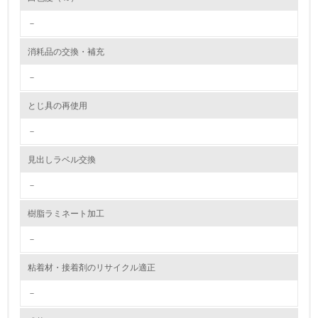
－
環境活動に関する規格やプログラムを導入している
→ 導入している規格名 ISO 14001:2004, JIS Q 14001:200
4
消耗品の交換・補充
8.
－
第三者認証を取得している
とじ具の再使用
－
2.環境への取り組み
見出しラベル交換
資源・エネルギー
－
9.
樹脂ラミネート加工
<L1> 資源（投入原料、水等）とエネルギー（電力、重
油、ガス）の使用量削減の取り組みを行っている
－
10.
粘着材・接着剤のリサイクル適正
－
<L2> 資源とエネルギーの使用量の把握をし、具体的な削
減目標や計画を立てている