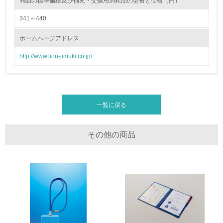
商品の標準価格及び補充・交換用消耗品の型番と価格（円）
17.
341～440
<L1> 化学物質の使用量及び外部（大気・水・土壌）への
ホームページアドレス
排出量削減の取り組みを行っている
http://www.lion-jimuki.co.jp/
18.
<L2> 化学物質の使用量及び外部への排出量を把握し、具
体的な削減目標や計画を立てている
一覧に戻る
廃棄物
その他の商品
19.
<L1> 廃棄物の発生量の削減及びリサイクルの推進、適正
処理を行っている
20.
<L2> 発生する廃棄物の量と種類を把握し、具体的な削
減・リサイクル目標や計画を立てている