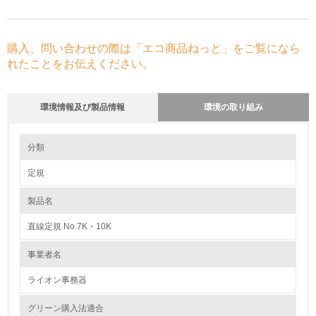
購入、問い合わせの際は「エコ商品ねっと」をご覧になら
れたことをお伝えください。
環境情報及び製品情報
環境の取り組み
環境の取り組み
大気汚染物質に関する取り組み
分類
定規
1.環境取り組み体制
製品名
レベル1
直線定規 No.7K・10K
1.
事業者名
環境方針を持っている
ライオン事務器
2.
グリーン購入法適合