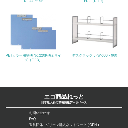
No.44PF-4P
FD2（D-19）
24.
<L1> 「公正・適正な取引」に関する方針、規定等を持っ
ている
25.
<L1> 「情報セキュリティ」に関する方針、規定等を持っ
ている
PETカラー用箋挟 No.220K他全サイ
デスクラック LFW-600・960
ズ（E-13）
4.環境面・社会面の情報公開他
26.
<L1> パンフレットやホームページ等で、自社の環境情報
を積極的に公開・提供している
エコ商品ねっと
27.
日本最大級の環境情報データベース
<L1> パンフレットやホームページ等で、自社の社会的取
お問い合わせ
り組みを積極的に公開・提供している
FAQ
運営団体 : グリーン購入ネットワーク ( GPN )
28.