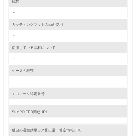
残芯
環境配慮型製品・サービスの製造・販売
－
11.
カッティングマットの両面使用
<L1> 環境配慮型製品・サービスの製造・販売を積極的に
－
行っている
使用している窓材について
12.
－
<L2> 環境配慮型製品・サービスの製造・販売状況を把握
し、具体的な販売目標や計画を立てている
ケースの種類
－
グリーン購入
エコマーク認定番号
13.
<L1> グリーン購入の取り組み方針を有し、グリーン購入
SuMPO EPD関連URL
を行っている
14.
独自の温室効果ガス排出量 算定情報URL