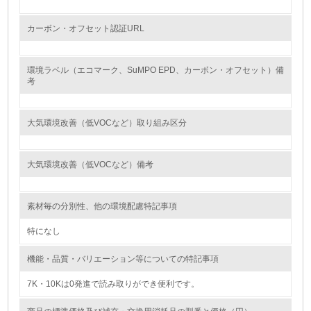
<L2> 購入している製品・サービスの量と種類を把握し、
具体的な目標や計画を立てている
カーボン・オフセット認証URL
包装・物流
環境ラベル（エコマーク、SuMPO EPD、カーボン・オフセット）備
考
非該当（包装・物流を必要とする業務を行っていない）
大気環境改善（低VOCなど）取り組み区分
15.
<L1> 環境負荷ができるだけ小さい包装・梱包を行ってい
る
大気環境改善（低VOCなど）備考
16.
素材毎の分別性、他の環境配慮特記事項
<L2> 環境負荷ができるだけ小さい物流を行っている
特になし
化学物質
機能・品質・バリエーション等についての特記事項
7K・10Kは0発進で読み取りができ便利です。
非該当（化学物質を使用していない）