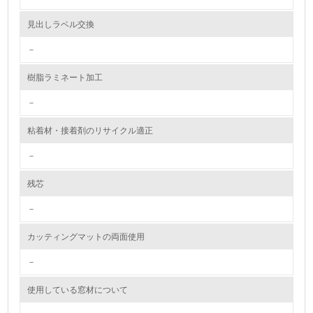
資源・エネルギー
見出しラベル交換
－
9.
樹脂ラミネート加工
<L1> 資源（投入原料、水等）とエネルギー（電力、重
油、ガス）の使用量削減の取り組みを行っている
－
10.
粘着材・接着剤のリサイクル適正
<L2> 資源とエネルギーの使用量の把握をし、具体的な削
－
減目標や計画を立てている
残芯
環境配慮型製品・サービスの製造・販売
－
11.
カッティングマットの両面使用
<L1> 環境配慮型製品・サービスの製造・販売を積極的に
行っている
－
使用している窓材について
12.