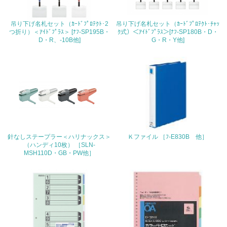
22.
吊り下げ名札セット（ｶｰﾄﾞﾌﾟﾛﾃｸﾄ･2
吊り下げ名札セット（ｶｰﾄﾞﾌﾟﾛﾃｸﾄ･ﾁｬｯ
つ折り）＜ｱｲﾄﾞﾌﾟﾗｽ＞ [ﾅﾌ-SP195B・
ｸ式）＜ｱｲﾄﾞﾌﾟﾗｽ＞[ﾅﾌ-SP180B・D・
<L1> 周辺地域の環境保全活動を行い、自治体や地域団体
D・R、-10B他]
G・R・Y他]
の活動に積極的に参加している
3.社会面の取り組み
23.
<L1> 「人権・労働等」に関する方針、規定等を持ってい
る
24.
針なしステープラー＜ハリナックス＞
Ｋファイル ［ﾌ-E830B 他］
（ハンディ10枚） ［SLN-
MSH110D・GB・PW他］
<L1> 「公正・適正な取引」に関する方針、規定等を持っ
ている
25.
<L1> 「情報セキュリティ」に関する方針、規定等を持っ
ている