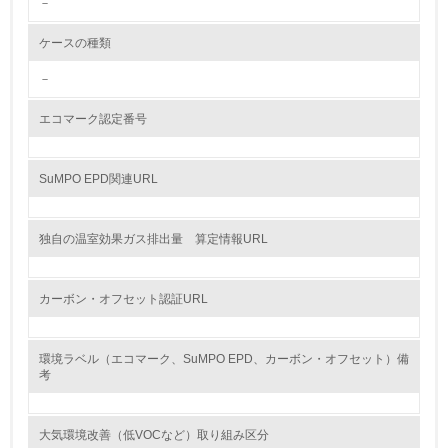
－
<L2> 環境配慮型製品・サービスの製造・販売状況を把握
し、具体的な販売目標や計画を立てている
ケースの種類
グリーン購入
－
13.
エコマーク認定番号
<L1> グリーン購入の取り組み方針を有し、グリーン購入
を行っている
SuMPO EPD関連URL
14.
独自の温室効果ガス排出量 算定情報URL
<L2> 購入している製品・サービスの量と種類を把握し、
具体的な目標や計画を立てている
カーボン・オフセット認証URL
包装・物流
環境ラベル（エコマーク、SuMPO EPD、カーボン・オフセット）備
考
非該当（包装・物流を必要とする業務を行っていない）
15.
大気環境改善（低VOCなど）取り組み区分