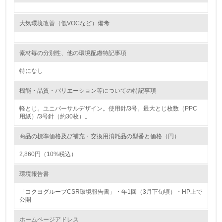
<L1> 環境負荷ができるだけ小さい包装・梱包を行ってい
る
大気環境改善（低VOCなど）備考
16.
素材毎の分別性、他の環境配慮特記事項
<L2> 環境負荷ができるだけ小さい物流を行っている
特になし
化学物質
機能・品質・バリエーション等についての特記事項
軽とじ。ユニバーサルデザイン。使用針/3号。最大とじ枚数（PPC
非該当（化学物質を使用していない）
用紙）/3号針（約30枚）。
17.
商品の標準価格及び補充・交換用消耗品の型番と価格（円）
<L1> 化学物質の使用量及び外部（大気・水・土壌）への
2,860円（10%税込）
排出量削減の取り組みを行っている
環境報告書
18.
「コクヨグループCSR環境報告書」・年1回（3月下旬頃）・HP上で
<L2> 化学物質の使用量及び外部への排出量を把握し、具
公開
体的な削減目標や計画を立てている
ホームページアドレス