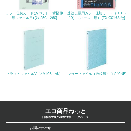
4.環境面・社会面の情報公開他
カラー仕切カード(ガバット・背幅伸
連続伝票用カラー仕切カード（D16～
26.
縮ファイル用) [ｼｷ-250、260]
19）（バースト用） [EX-C016S 他]
<L1> パンフレットやホームページ等で、自社の環境情報
を積極的に公開・提供している
27.
<L1> パンフレットやホームページ等で、自社の社会的取
り組みを積極的に公開・提供している
28.
フラットファイルV［ﾌ-V10B 他］
レターファイル（色板紙） [ﾌ-540NB]
<L2>「２．環境への取り組み」に関する現状の数値や目標
値を公表している
29.
<L2>「３．社会面の取り組み」に関する現状の数値や目標
エコ商品ねっと
値を公表している
日本最大級の環境情報データベース
お問い合わせ
5.サプライヤーへの取り組み