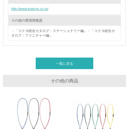
廃棄物
http://www.kokuyo.co.jp/
19.
その他の環境情報源
<L1> 廃棄物の発生量の削減及びリサイクルの推進、適正
・「コクヨ総合カタログ：ステーショナリー編」・「コクヨ総合カ
処理を行っている
タログ：ファニチャー編」
20.
<L2> 発生する廃棄物の量と種類を把握し、具体的な削
減・リサイクル目標や計画を立てている
一覧に戻る
生物多様性保全
その他の商品
21.
<L1> 「生物多様性保全」に関する取り組み（例：森林保
全活動＜植林、天然林保護、間伐＞、認証品の購入、原材
料のトレーサビリティの確認等）を行っている
地域への貢献