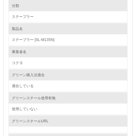
環境の取り組み
大気汚染物質に関する取り組み
分類
ステープラー
1.環境取り組み体制
製品名
レベル1
ステープラー [SL-M135N]
1.
事業者名
環境方針を持っている
コクヨ
2.
グリーン購入法適合
環境対応の責任体制を定めている
適合している
3.
グリーンスチール使用有無
環境問題に関する従業員教育を行っている
使用していない
4.
グリーンスチールURL
自社に関係する主要な環境法規制を把握し、順守している