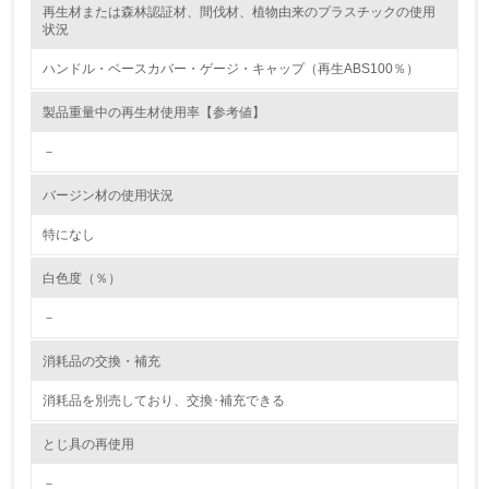
再生材または森林認証材、間伐材、植物由来のプラスチックの使用
レベル2
状況
ハンドル・ベースカバー・ゲージ・キャップ（再生ABS100％）
5.
製品重量中の再生材使用率【参考値】
環境取り組み体制と成果を定期的に検証して次の活動に活
かしている
－
6.
バージン材の使用状況
従業員が環境方針に基づいて自分の業務の中で行うべき環
境対策を理解し、実践している
特になし
白色度（％）
7.
－
環境活動に関する規格やプログラムを導入している
→ 導入している規格名 ISO14001
消耗品の交換・補充
8.
消耗品を別売しており、交換･補充できる
第三者認証を取得している
とじ具の再使用
2.環境への取り組み
－