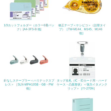
<L1> 「人権・労働等」に関する方針、規定等を持ってい
る
24.
1/3カットフォルダー（カラー6冊パッ
修正テープ＜ケシピコ＞（詰替タイ
ク）[A4-3FS-B 他]
プ）［TW-M144、M145、M146
<L1> 「公正・適正な取引」に関する方針、規定等を持っ
他］
ている
25.
<L1> 「情報セキュリティ」に関する方針、規定等を持っ
ている
4.環境面・社会面の情報公開他
26.
針なしステープラー＜ハリナックスプ
タッグ名札（IC・IDカード用・ハード
レス＞ ［SLN-MPH105B・GB・PW
ケース・凸面形状）＜強力イタメンク
<L1> パンフレットやホームページ等で、自社の環境情報
他］
リップ＞［ﾅﾌ-270N］
を積極的に公開・提供している
27.