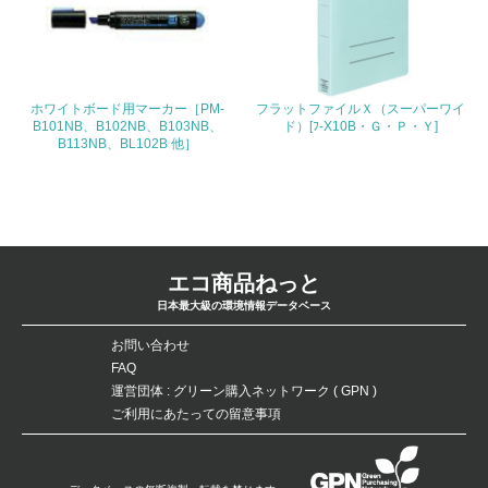
<L1> パンフレットやホームページ等で、自社の社会的取
り組みを積極的に公開・提供している
28.
<L2>「２．環境への取り組み」に関する現状の数値や目標
ホワイトボード用マーカー［PM-
フラットファイルＸ（スーパーワイ
値を公表している
B101NB、B102NB、B103NB、
ド）[ﾌ-X10B・Ｇ・Ｐ・Ｙ]
B113NB、BL102B 他］
29.
<L2>「３．社会面の取り組み」に関する現状の数値や目標
値を公表している
5.サプライヤーへの取り組み
エコ商品ねっと
日本最大級の環境情報データベース
30.
お問い合わせ
<L2> サプライヤーに対して、環境面・社会面の取り組み
FAQ
に関する確認・調査を実施している
運営団体 : グリーン購入ネットワーク ( GPN )
ご利用にあたっての留意事項
その他の環境への取り組みについての自由記載