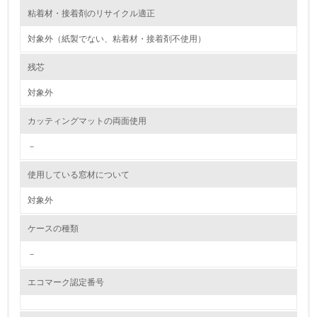
粘着材・接着剤のリサイクル適正
<L2> 資源とエネルギーの使用量の把握をし、具体的な削
減目標や計画を立てている
対象外（紙製でない、粘着材・接着剤不使用）
環境配慮型製品・サービスの製造・販売
残芯
対象外
11.
カッティングマットの両面使用
<L1> 環境配慮型製品・サービスの製造・販売を積極的に
行っている
－
12.
使用している窓材について
<L2> 環境配慮型製品・サービスの製造・販売状況を把握
対象外
し、具体的な販売目標や計画を立てている
ケースの種類
グリーン購入
－
13.
エコマーク認定番号
<L1> グリーン購入の取り組み方針を有し、グリーン購入
を行っている