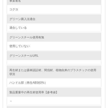
環境方針を持っている
事業者名
コクヨ
2.
環境対応の責任体制を定めている
グリーン購入法適合
適合している
3.
グリーンスチール使用有無
環境問題に関する従業員教育を行っている
使用していない
4.
グリーンスチールURL
自社に関係する主要な環境法規制を把握し、順守している
レベル2
再生材または森林認証材、間伐材、植物由来のプラスチックの使用
状況
5.
ハンドル部（再生ABS60%）
環境取り組み体制と成果を定期的に検証して次の活動に活
製品重量中の再生材使用率【参考値】
かしている
－
6.