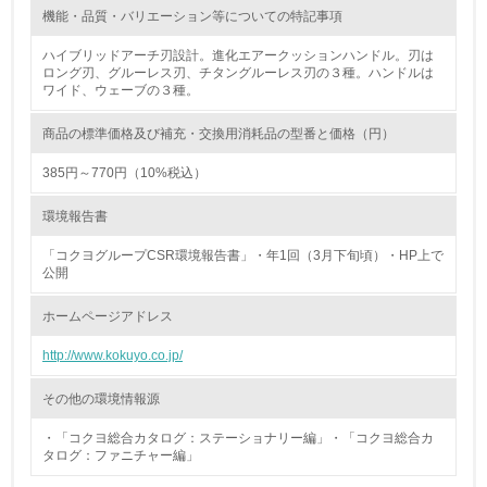
機能・品質・バリエーション等についての特記事項
非該当（化学物質を使用していない）
ハイブリッドアーチ刃設計。進化エアークッションハンドル。刃は
ロング刃、グルーレス刃、チタングルーレス刃の３種。ハンドルは
ワイド、ウェーブの３種。
17.
<L1> 化学物質の使用量及び外部（大気・水・土壌）への
商品の標準価格及び補充・交換用消耗品の型番と価格（円）
排出量削減の取り組みを行っている
385円～770円（10%税込）
18.
環境報告書
<L2> 化学物質の使用量及び外部への排出量を把握し、具
体的な削減目標や計画を立てている
「コクヨグループCSR環境報告書」・年1回（3月下旬頃）・HP上で
公開
廃棄物
ホームページアドレス
http://www.kokuyo.co.jp/
19.
<L1> 廃棄物の発生量の削減及びリサイクルの推進、適正
その他の環境情報源
処理を行っている
・「コクヨ総合カタログ：ステーショナリー編」・「コクヨ総合カ
タログ：ファニチャー編」
20.