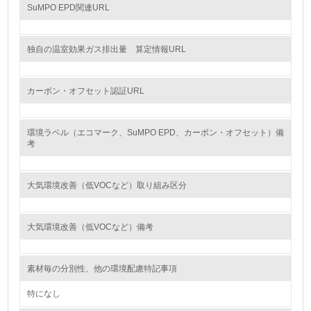
SuMPO EPD関連URL
14.
<L2> 購入している製品・サービスの量と種類を把握し、
独自の温室効果ガス排出量 算定情報URL
具体的な目標や計画を立てている
包装・物流
カーボン・オフセット認証URL
環境ラベル（エコマーク、SuMPO EPD、カーボン・オフセット）備
非該当（包装・物流を必要とする業務を行っていない）
考
15.
大気環境改善（低VOCなど）取り組み区分
<L1> 環境負荷ができるだけ小さい包装・梱包を行ってい
る
大気環境改善（低VOCなど）備考
16.
<L2> 環境負荷ができるだけ小さい物流を行っている
素材毎の分別性、他の環境配慮特記事項
化学物質
特になし