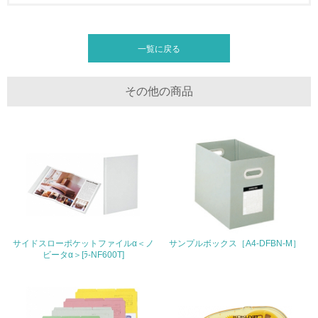
<L2> 発生する廃棄物の量と種類を把握し、具体的な削
減・リサイクル目標や計画を立てている
一覧に戻る
生物多様性保全
21.
その他の商品
<L1> 「生物多様性保全」に関する取り組み（例：森林保
全活動＜植林、天然林保護、間伐＞、認証品の購入、原材
料のトレーサビリティの確認等）を行っている
地域への貢献
22.
<L1> 周辺地域の環境保全活動を行い、自治体や地域団体
サイドスローポケットファイルα＜ノ
サンプルボックス［A4-DFBN-M］
の活動に積極的に参加している
ビータα＞[ﾗ-NF600T]
3.社会面の取り組み
23.