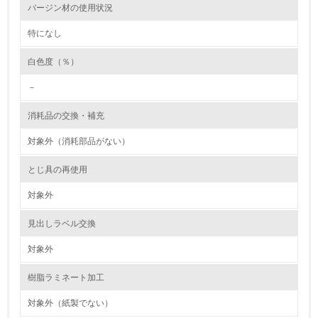
バージン材の使用状況
従業員が環境方針に基づいて自分の業務の中で行うべき環
境対策を理解し、実践している
特になし
7.
白色度（％）
環境活動に関する規格やプログラムを導入している
－
→ 導入している規格名 ISO14001
消耗品の交換・補充
8.
対象外（消耗部品がない）
第三者認証を取得している
とじ具の再使用
2.環境への取り組み
対象外
資源・エネルギー
見出しラベル交換
9.
対象外
<L1> 資源（投入原料、水等）とエネルギー（電力、重
樹脂ラミネート加工
油、ガス）の使用量削減の取り組みを行っている
対象外（紙製でない）
10.