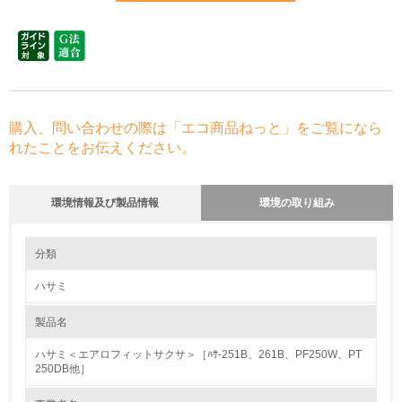
購入、問い合わせの際は「エコ商品ねっと」をご覧になら
れたことをお伝えください。
環境情報及び製品情報
環境の取り組み
環境の取り組み
大気汚染物質に関する取り組み
分類
ハサミ
1.環境取り組み体制
製品名
レベル1
ハサミ＜エアロフィットサクサ＞［ﾊｻ-251B、261B、PF250W、PT
1.
250DB他］