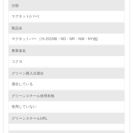
環境の取り組み
大気汚染物質に関する取り組み
分類
マグネット(バー)
1.環境取り組み体制
製品名
レベル1
マグネットバー ［ﾏｸ-201NB・ND・NR・NW・NY他]
1.
事業者名
環境方針を持っている
コクヨ
2.
グリーン購入法適合
環境対応の責任体制を定めている
適合している
3.
グリーンスチール使用有無
環境問題に関する従業員教育を行っている
使用していない
4.
グリーンスチールURL
自社に関係する主要な環境法規制を把握し、順守している