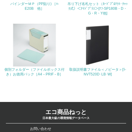
バインダーＭＰ（PP貼り) ［ﾊ-
吊り下げ名札セット（ｶｰﾄﾞﾌﾟﾛﾃｸﾄ･ﾁｬｯ
4.環境面・社会面の情報公開他
E20B 他］
ｸ式）＜ｱｲﾄﾞﾌﾟﾗｽ＞[ﾅﾌ-SP180B・D・
G・R・Y他]
26.
<L1> パンフレットやホームページ等で、自社の環境情報
を積極的に公開・提供している
27.
<L1> パンフレットやホームページ等で、自社の社会的取
り組みを積極的に公開・提供している
個別フォルダー（ファイルボックス付
取扱説明書ファイル＜ノビータ＞[ﾗ-
28.
き）お徳用パック［A4－PRIF－B］
NVT520D･LB･W]
<L2>「２．環境への取り組み」に関する現状の数値や目標
値を公表している
29.
<L2>「３．社会面の取り組み」に関する現状の数値や目標
エコ商品ねっと
値を公表している
日本最大級の環境情報データベース
お問い合わせ
5.サプライヤーへの取り組み