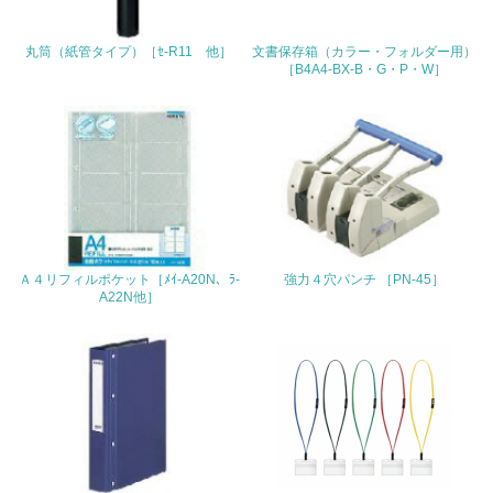
22.
丸筒（紙管タイプ）［ｾ-R11 他］
文書保存箱（カラー・フォルダー用）
［B4A4-BX-B・G・P・W］
<L1> 周辺地域の環境保全活動を行い、自治体や地域団体
の活動に積極的に参加している
3.社会面の取り組み
23.
<L1> 「人権・労働等」に関する方針、規定等を持ってい
る
Ａ４リフィルポケット［ﾒｲ-A20N、ﾗ-
強力４穴パンチ ［PN-45］
24.
A22N他］
<L1> 「公正・適正な取引」に関する方針、規定等を持っ
ている
25.
<L1> 「情報セキュリティ」に関する方針、規定等を持っ
ている