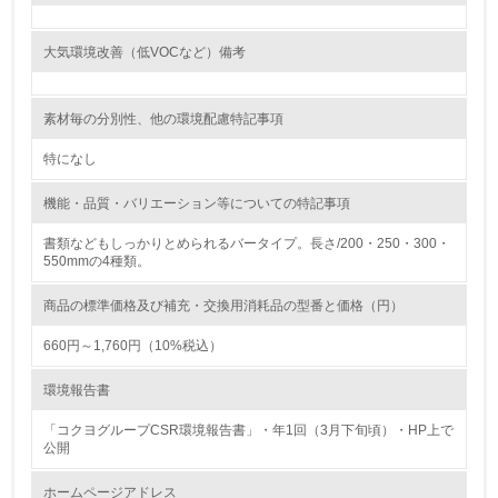
<L1> 環境負荷ができるだけ小さい包装・梱包を行ってい
る
大気環境改善（低VOCなど）備考
16.
素材毎の分別性、他の環境配慮特記事項
<L2> 環境負荷ができるだけ小さい物流を行っている
特になし
化学物質
機能・品質・バリエーション等についての特記事項
書類などもしっかりとめられるバータイプ。長さ/200・250・300・
非該当（化学物質を使用していない）
550mmの4種類。
17.
商品の標準価格及び補充・交換用消耗品の型番と価格（円）
<L1> 化学物質の使用量及び外部（大気・水・土壌）への
660円～1,760円（10%税込）
排出量削減の取り組みを行っている
環境報告書
18.
「コクヨグループCSR環境報告書」・年1回（3月下旬頃）・HP上で
<L2> 化学物質の使用量及び外部への排出量を把握し、具
公開
体的な削減目標や計画を立てている
ホームページアドレス