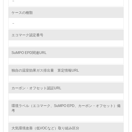
－
<L2> 環境配慮型製品・サービスの製造・販売状況を把握
し、具体的な販売目標や計画を立てている
ケースの種類
グリーン購入
－
13.
エコマーク認定番号
<L1> グリーン購入の取り組み方針を有し、グリーン購入
を行っている
SuMPO EPD関連URL
14.
独自の温室効果ガス排出量 算定情報URL
<L2> 購入している製品・サービスの量と種類を把握し、
具体的な目標や計画を立てている
カーボン・オフセット認証URL
包装・物流
環境ラベル（エコマーク、SuMPO EPD、カーボン・オフセット）備
考
非該当（包装・物流を必要とする業務を行っていない）
15.
大気環境改善（低VOCなど）取り組み区分