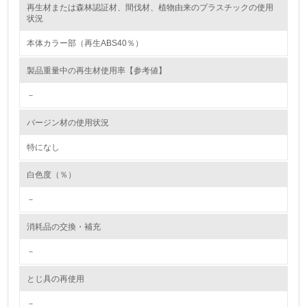
再生材または森林認証材、間伐材、植物由来のプラスチックの使用
レベル2
状況
本体カラー部（再生ABS40％）
5.
製品重量中の再生材使用率【参考値】
環境取り組み体制と成果を定期的に検証して次の活動に活
かしている
－
6.
バージン材の使用状況
従業員が環境方針に基づいて自分の業務の中で行うべき環
境対策を理解し、実践している
特になし
白色度（％）
7.
－
環境活動に関する規格やプログラムを導入している
→ 導入している規格名 ISO14001
消耗品の交換・補充
8.
－
第三者認証を取得している
とじ具の再使用
2.環境への取り組み
－