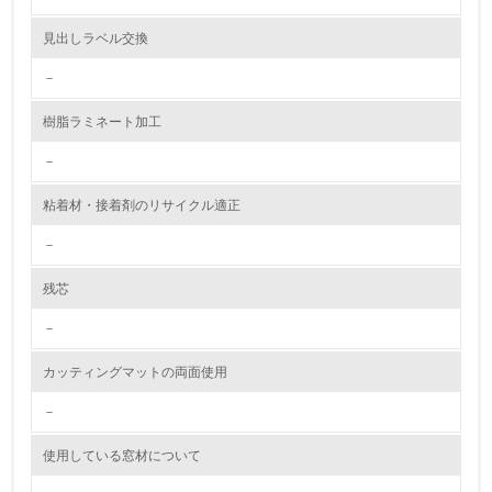
資源・エネルギー
見出しラベル交換
－
9.
樹脂ラミネート加工
<L1> 資源（投入原料、水等）とエネルギー（電力、重
油、ガス）の使用量削減の取り組みを行っている
－
10.
粘着材・接着剤のリサイクル適正
<L2> 資源とエネルギーの使用量の把握をし、具体的な削
－
減目標や計画を立てている
残芯
環境配慮型製品・サービスの製造・販売
－
11.
カッティングマットの両面使用
<L1> 環境配慮型製品・サービスの製造・販売を積極的に
行っている
－
使用している窓材について
12.