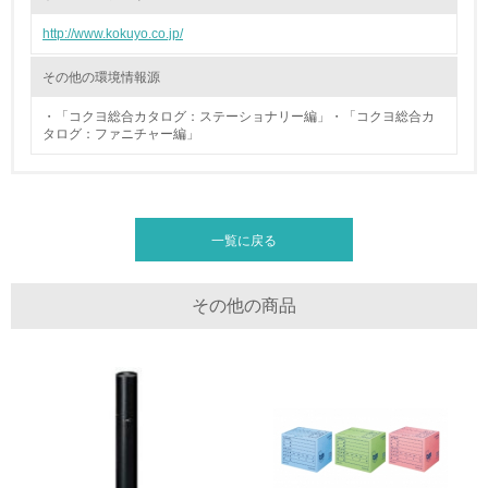
廃棄物
http://www.kokuyo.co.jp/
19.
その他の環境情報源
<L1> 廃棄物の発生量の削減及びリサイクルの推進、適正
・「コクヨ総合カタログ：ステーショナリー編」・「コクヨ総合カ
処理を行っている
タログ：ファニチャー編」
20.
<L2> 発生する廃棄物の量と種類を把握し、具体的な削
減・リサイクル目標や計画を立てている
一覧に戻る
生物多様性保全
その他の商品
21.
<L1> 「生物多様性保全」に関する取り組み（例：森林保
全活動＜植林、天然林保護、間伐＞、認証品の購入、原材
料のトレーサビリティの確認等）を行っている
地域への貢献