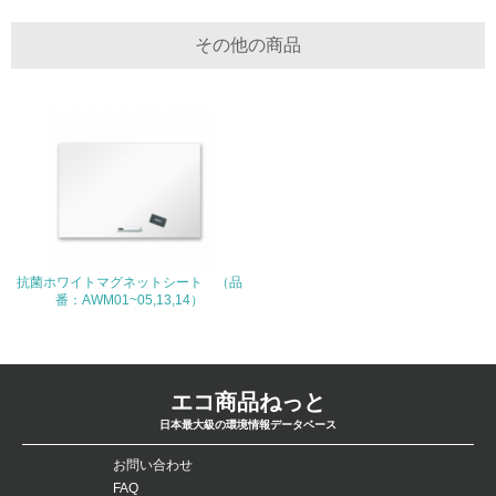
19.
その他の商品
<L1> 廃棄物の発生量の削減及びリサイクルの推進、適正
処理を行っている
20.
<L2> 発生する廃棄物の量と種類を把握し、具体的な削
減・リサイクル目標や計画を立てている
生物多様性保全
抗菌ホワイトマグネットシート （品
21.
番：AWM01~05,13,14）
<L1> 「生物多様性保全」に関する取り組み（例：森林保
全活動＜植林、天然林保護、間伐＞、認証品の購入、原材
料のトレーサビリティの確認等）を行っている
エコ商品ねっと
地域への貢献
日本最大級の環境情報データベース
お問い合わせ
22.
FAQ