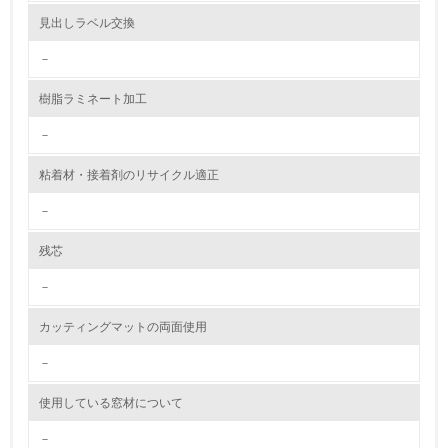
見出しラベル交換
9.
－
<L1> 資源（投入原料、水等）とエネルギー（電力、重
油、ガス）の使用量削減の取り組みを行っている
樹脂ラミネート加工
10.
－
<L2> 資源とエネルギーの使用量の把握をし、具体的な削
粘着材・接着剤のリサイクル適正
減目標や計画を立てている
－
環境配慮型製品・サービスの製造・販売
残芯
11.
－
<L1> 環境配慮型製品・サービスの製造・販売を積極的に
カッティングマットの両面使用
行っている
－
12.
使用している窓材について
<L2> 環境配慮型製品・サービスの製造・販売状況を把握
し、具体的な販売目標や計画を立てている
－