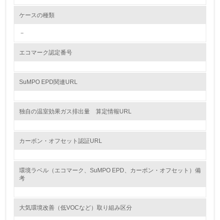
グリーン購入
ケースの種類
－
13.
エコマーク認定番号
<L1> グリーン購入の取り組み方針を有し、グリーン購入
を行っている
SuMPO EPD関連URL
14.
<L2> 購入している製品・サービスの量と種類を把握し、
具体的な目標や計画を立てている
独自の温室効果ガス排出量 算定情報URL
包装・物流
カーボン・オフセット認証URL
非該当（包装・物流を必要とする業務を行っていない）
環境ラベル（エコマーク、SuMPO EPD、カーボン・オフセット）備
考
15.
<L1> 環境負荷ができるだけ小さい包装・梱包を行ってい
大気環境改善（低VOCなど）取り組み区分
る