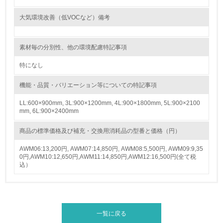
16.
大気環境改善（低VOCなど）備考
<L2> 環境負荷ができるだけ小さい物流を行っている
素材毎の分別性、他の環境配慮特記事項
化学物質
特になし
機能・品質・バリエーション等についての特記事項
非該当（化学物質を使用していない）
LL:600×900mm, 3L:900×1200mm, 4L:900×1800mm, 5L:900×2100
mm, 6L:900×2400mm
17.
<L1> 化学物質の使用量及び外部（大気・水・土壌）への
商品の標準価格及び補充・交換用消耗品の型番と価格（円）
排出量削減の取り組みを行っている
AWM06:13,200円, AWM07:14,850円, AWM08:5,500円, AWM09:9,35
0円,AWM10:12,650円,AWM11:14,850円,AWM12:16,500円(全て税
18.
込）
<L2> 化学物質の使用量及び外部への排出量を把握し、具
体的な削減目標や計画を立てている
廃棄物
一覧に戻る