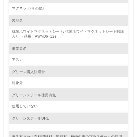
マグネット(その他)
1.環境取り組み体制
製品名
レベル1
抗菌ホワイトマグネットシート/ 抗菌ホワイトマグネットシート暗線
1.
入り （品番：AWM06~12）
環境方針を持っている
事業者名
アスカ
2.
環境対応の責任体制を定めている
グリーン購入法適合
対象外
3.
グリーンスチール使用有無
環境問題に関する従業員教育を行っている
使用していない
4.
グリーンスチールURL
自社に関係する主要な環境法規制を把握し、順守している
レベル2
再生材または森林認証材、間伐材、植物由来のプラスチックの使用