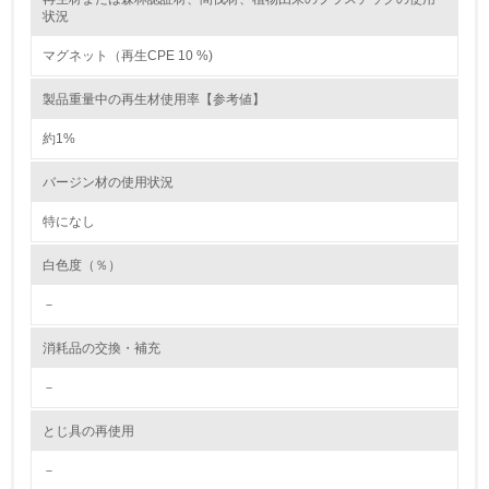
状況
5.
マグネット（再生CPE 10 %)
環境取り組み体制と成果を定期的に検証して次の活動に活
製品重量中の再生材使用率【参考値】
かしている
約1%
6.
バージン材の使用状況
従業員が環境方針に基づいて自分の業務の中で行うべき環
境対策を理解し、実践している
特になし
7.
白色度（％）
環境活動に関する規格やプログラムを導入している
－
8.
消耗品の交換・補充
第三者認証を取得している
－
2.環境への取り組み
とじ具の再使用
－
資源・エネルギー