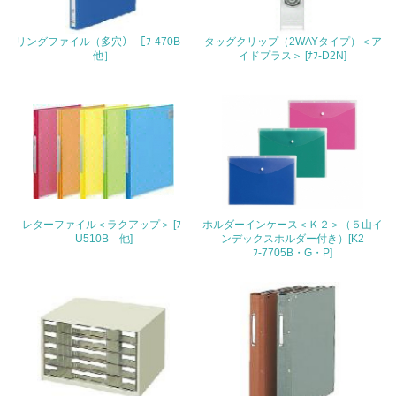
22.
リングファイル（多穴） ［ﾌ-470B
タッグクリップ（2WAYタイプ）＜ア
他］
イドプラス＞ [ﾅﾌ-D2N]
<L1> 周辺地域の環境保全活動を行い、自治体や地域団体
の活動に積極的に参加している
3.社会面の取り組み
23.
<L1> 「人権・労働等」に関する方針、規定等を持ってい
る
レターファイル＜ラクアップ＞ [ﾌ-
ホルダーインケース＜Ｋ２＞（５山イ
24.
U510B 他]
ンデックスホルダー付き）[K2
ﾌ-7705B・G・P]
<L1> 「公正・適正な取引」に関する方針、規定等を持っ
ている
25.
<L1> 「情報セキュリティ」に関する方針、規定等を持っ
ている