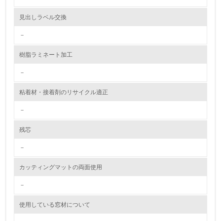
資源・エネルギー
見出しラベル交換
－
9.
樹脂ラミネート加工
<L1> 資源（投入原料、水等）とエネルギー（電力、重
油、ガス）の使用量削減の取り組みを行っている
－
10.
粘着材・接着剤のリサイクル適正
<L2> 資源とエネルギーの使用量の把握をし、具体的な削
－
減目標や計画を立てている
残芯
環境配慮型製品・サービスの製造・販売
－
11.
カッティングマットの両面使用
<L1> 環境配慮型製品・サービスの製造・販売を積極的に
行っている
－
使用している窓材について
12.