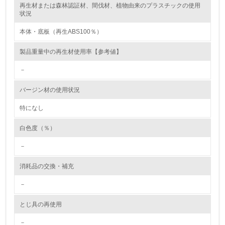
再生材または森林認証材、間伐材、植物由来のプラスチックの使用
レベル2
状況
本体・底板（再生ABS100％）
5.
製品重量中の再生材使用率【参考値】
環境取り組み体制と成果を定期的に検証して次の活動に活
かしている
－
6.
バージン材の使用状況
従業員が環境方針に基づいて自分の業務の中で行うべき環
境対策を理解し、実践している
特になし
白色度（％）
7.
－
環境活動に関する規格やプログラムを導入している
→ 導入している規格名 ISO14001
消耗品の交換・補充
8.
－
第三者認証を取得している
とじ具の再使用
2.環境への取り組み
－