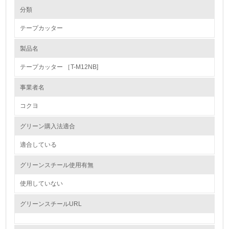
環境の取り組み
大気汚染物質に関する取り組み
分類
テープカッター
1.環境取り組み体制
製品名
レベル1
テープカッター ［T-M12NB]
1.
事業者名
環境方針を持っている
コクヨ
2.
グリーン購入法適合
環境対応の責任体制を定めている
適合している
3.
グリーンスチール使用有無
環境問題に関する従業員教育を行っている
使用していない
4.
グリーンスチールURL
自社に関係する主要な環境法規制を把握し、順守している