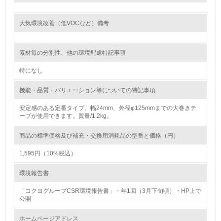
<L1> 環境負荷ができるだけ小さい包装・梱包を行ってい
る
大気環境改善（低VOCなど）備考
16.
素材毎の分別性、他の環境配慮特記事項
<L2> 環境負荷ができるだけ小さい物流を行っている
特になし
化学物質
機能・品質・バリエーション等についての特記事項
安定感のある定番タイプ。幅24mm、外径φ125mmまでの大巻きテ
非該当（化学物質を使用していない）
ープが使用できます。質量/1.2kg。
17.
商品の標準価格及び補充・交換用消耗品の型番と価格（円）
<L1> 化学物質の使用量及び外部（大気・水・土壌）への
1,595円（10%税込）
排出量削減の取り組みを行っている
環境報告書
18.
「コクヨグループCSR環境報告書」・年1回（3月下旬頃）・HP上で
<L2> 化学物質の使用量及び外部への排出量を把握し、具
公開
体的な削減目標や計画を立てている
ホームページアドレス