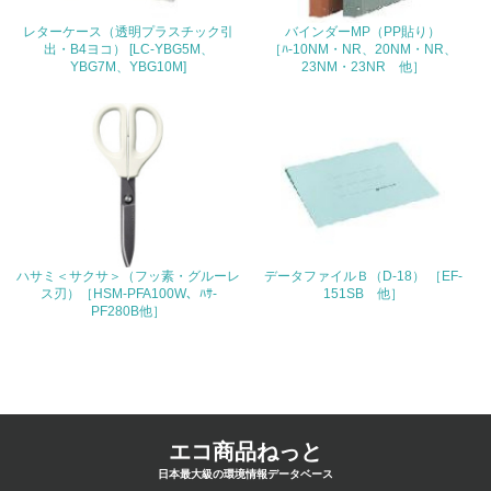
4.環境面・社会面の情報公開他
レターケース（透明プラスチック引
バインダーMP（PP貼り）
出・B4ヨコ） [LC-YBG5M、
［ﾊ-10NM・NR、20NM・NR、
26.
YBG7M、YBG10M]
23NM・23NR 他］
<L1> パンフレットやホームページ等で、自社の環境情報
を積極的に公開・提供している
27.
<L1> パンフレットやホームページ等で、自社の社会的取
り組みを積極的に公開・提供している
28.
ハサミ＜サクサ＞（フッ素・グルーレ
データファイルＢ（D-18） ［EF-
ス刃）［HSM-PFA100W、ﾊｻ-
151SB 他］
<L2>「２．環境への取り組み」に関する現状の数値や目標
PF280B他］
値を公表している
29.
<L2>「３．社会面の取り組み」に関する現状の数値や目標
値を公表している
エコ商品ねっと
日本最大級の環境情報データベース
5.サプライヤーへの取り組み