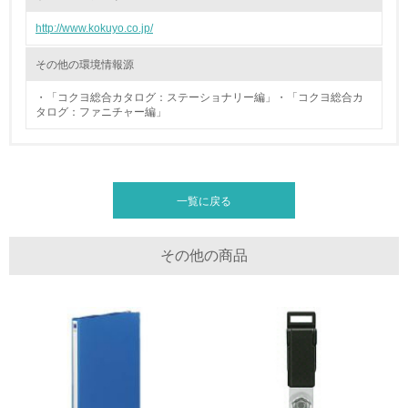
廃棄物
http://www.kokuyo.co.jp/
19.
その他の環境情報源
<L1> 廃棄物の発生量の削減及びリサイクルの推進、適正
・「コクヨ総合カタログ：ステーショナリー編」・「コクヨ総合カ
処理を行っている
タログ：ファニチャー編」
20.
<L2> 発生する廃棄物の量と種類を把握し、具体的な削
減・リサイクル目標や計画を立てている
一覧に戻る
生物多様性保全
その他の商品
21.
<L1> 「生物多様性保全」に関する取り組み（例：森林保
全活動＜植林、天然林保護、間伐＞、認証品の購入、原材
料のトレーサビリティの確認等）を行っている
地域への貢献