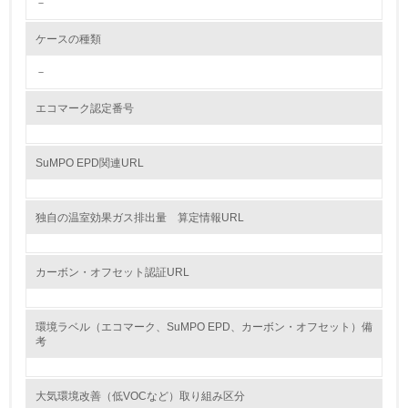
－
<L2> 環境配慮型製品・サービスの製造・販売状況を把握
し、具体的な販売目標や計画を立てている
ケースの種類
グリーン購入
－
13.
エコマーク認定番号
<L1> グリーン購入の取り組み方針を有し、グリーン購入
を行っている
SuMPO EPD関連URL
14.
独自の温室効果ガス排出量 算定情報URL
<L2> 購入している製品・サービスの量と種類を把握し、
具体的な目標や計画を立てている
カーボン・オフセット認証URL
包装・物流
環境ラベル（エコマーク、SuMPO EPD、カーボン・オフセット）備
考
非該当（包装・物流を必要とする業務を行っていない）
15.
大気環境改善（低VOCなど）取り組み区分