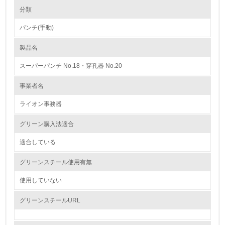
環境の取り組み
大気汚染物質に関する取り組み
分類
パンチ(手動)
1.環境取り組み体制
製品名
レベル1
スーパーパンチ No.18・穿孔器 No.20
1.
事業者名
環境方針を持っている
ライオン事務器
2.
グリーン購入法適合
環境対応の責任体制を定めている
適合している
3.
グリーンスチール使用有無
環境問題に関する従業員教育を行っている
使用していない
4.
グリーンスチールURL
自社に関係する主要な環境法規制を把握し、順守している