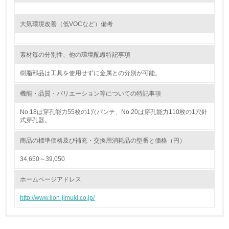
<L1> 環境負荷ができるだけ小さい包装・梱包を行ってい
る
大気環境改善（低VOCなど）備考
16.
素材毎の分別性、他の環境配慮特記事項
<L2> 環境負荷ができるだけ小さい物流を行っている
樹脂部品は工具を使用せずに金属との分別が可能。
化学物質
機能・品質・バリエーション等についての特記事項
No.18は穿孔能力55枚の1穴パンチ、No.20は穿孔能力110枚の1穴針
式穿孔器。
非該当（化学物質を使用していない）
商品の標準価格及び補充・交換用消耗品の型番と価格（円）
17.
34,650～39,050
<L1> 化学物質の使用量及び外部（大気・水・土壌）への
排出量削減の取り組みを行っている
ホームページアドレス
18.
http://www.lion-jimuki.co.jp/
<L2> 化学物質の使用量及び外部への排出量を把握し、具
体的な削減目標や計画を立てている