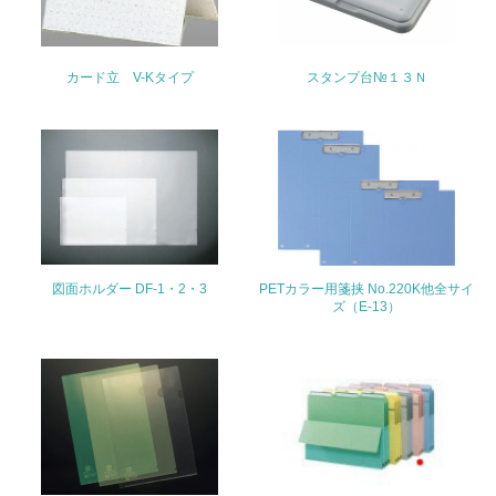
22.
カード立 V-Kタイプ
スタンプ台№１３Ｎ
<L1> 周辺地域の環境保全活動を行い、自治体や地域団体
の活動に積極的に参加している
3.社会面の取り組み
23.
<L1> 「人権・労働等」に関する方針、規定等を持ってい
る
図面ホルダー DF-1・2・3
PETカラー用箋挟 No.220K他全サイ
ズ（E-13）
24.
<L1> 「公正・適正な取引」に関する方針、規定等を持っ
ている
25.
<L1> 「情報セキュリティ」に関する方針、規定等を持っ
ている