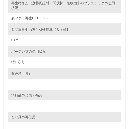
再生材または森林認証材、間伐材、植物由来のプラスチックの使用
レベル2
状況
裏フタ（再生PE100％）
5.
製品重量中の再生材使用率【参考値】
環境取り組み体制と成果を定期的に検証して次の活動に活
かしている
0.05
6.
バージン材の使用状況
従業員が環境方針に基づいて自分の業務の中で行うべき環
境対策を理解し、実践している
特になし
白色度（％）
7.
－
環境活動に関する規格やプログラムを導入している
→ 導入している規格名 ISO 14001:2004, JIS Q 14001:200
4
消耗品の交換・補充
8.
－
第三者認証を取得している
とじ具の再使用
－