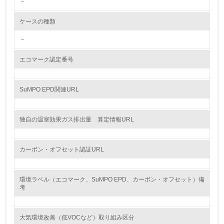
－
<L2> 環境配慮型製品・サービスの製造・販売状況を把握
し、具体的な販売目標や計画を立てている
ケースの種類
－
グリーン購入
エコマーク認定番号
13.
<L1> グリーン購入の取り組み方針を有し、グリーン購入
SuMPO EPD関連URL
を行っている
14.
独自の温室効果ガス排出量 算定情報URL
<L2> 購入している製品・サービスの量と種類を把握し、
具体的な目標や計画を立てている
カーボン・オフセット認証URL
包装・物流
環境ラベル（エコマーク、SuMPO EPD、カーボン・オフセット）備
考
非該当（包装・物流を必要とする業務を行っていない）
大気環境改善（低VOCなど）取り組み区分
15.