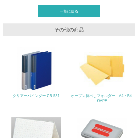
廃棄物
一覧に戻る
19.
その他の商品
<L1> 廃棄物の発生量の削減及びリサイクルの推進、適正
処理を行っている
20.
<L2> 発生する廃棄物の量と種類を把握し、具体的な削
減・リサイクル目標や計画を立てている
生物多様性保全
クリアーバインダー CB-531
オープン持出しフォルダー A4・B4-
21.
OAPF
<L1> 「生物多様性保全」に関する取り組み（例：森林保
全活動＜植林、天然林保護、間伐＞、認証品の購入、原材
料のトレーサビリティの確認等）を行っている
地域への貢献