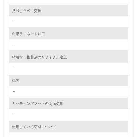
2.環境への取り組み
見出しラベル交換
資源・エネルギー
－
9.
樹脂ラミネート加工
<L1> 資源（投入原料、水等）とエネルギー（電力、重
油、ガス）の使用量削減の取り組みを行っている
－
10.
粘着材・接着剤のリサイクル適正
－
<L2> 資源とエネルギーの使用量の把握をし、具体的な削
減目標や計画を立てている
残芯
環境配慮型製品・サービスの製造・販売
－
11.
カッティングマットの両面使用
<L1> 環境配慮型製品・サービスの製造・販売を積極的に
－
行っている
使用している窓材について
12.