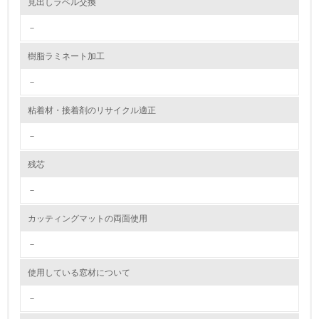
見出しラベル交換
9.
－
<L1> 資源（投入原料、水等）とエネルギー（電力、重
樹脂ラミネート加工
油、ガス）の使用量削減の取り組みを行っている
－
10.
粘着材・接着剤のリサイクル適正
<L2> 資源とエネルギーの使用量の把握をし、具体的な削
減目標や計画を立てている
－
環境配慮型製品・サービスの製造・販売
残芯
－
11.
カッティングマットの両面使用
<L1> 環境配慮型製品・サービスの製造・販売を積極的に
行っている
－
12.
使用している窓材について
<L2> 環境配慮型製品・サービスの製造・販売状況を把握
－
し、具体的な販売目標や計画を立てている