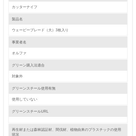
ています。
カッターナイフ
1.環境取り組み体制
製品名
レベル1
ウェービーブレード（大）3枚入り
1.
事業者名
環境方針を持っている
オルファ
2.
グリーン購入法適合
環境対応の責任体制を定めている
対象外
3.
グリーンスチール使用有無
環境問題に関する従業員教育を行っている
使用していない
4.
グリーンスチールURL
自社に関係する主要な環境法規制を把握し、順守している
再生材または森林認証材、間伐材、植物由来のプラスチックの使用
レベル2
状況