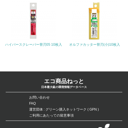
26.
<L1> パンフレットやホームページ等で、自社の環境情報
を積極的に公開・提供している
27.
<L1> パンフレットやホームページ等で、自社の社会的取
り組みを積極的に公開・提供している
ハイパースクレーパー替刃05 10枚入
オルファカッター替刃(小)10枚入
28.
<L2>「２．環境への取り組み」に関する現状の数値や目標
値を公表している
エコ商品ねっと
29.
日本最大級の環境情報データベース
<L2>「３．社会面の取り組み」に関する現状の数値や目標
値を公表している
お問い合わせ
FAQ
運営団体 : グリーン購入ネットワーク ( GPN )
5.サプライヤーへの取り組み
ご利用にあたっての留意事項
30.