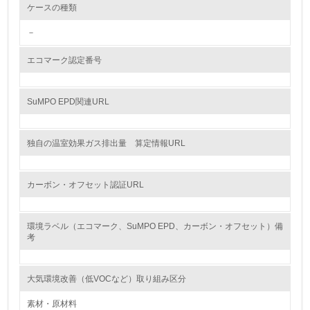
ケースの種類
グリーン購入
－
13.
エコマーク認定番号
<L1> グリーン購入の取り組み方針を有し、グリーン購入
を行っている
SuMPO EPD関連URL
14.
<L2> 購入している製品・サービスの量と種類を把握し、
独自の温室効果ガス排出量 算定情報URL
具体的な目標や計画を立てている
包装・物流
カーボン・オフセット認証URL
環境ラベル（エコマーク、SuMPO EPD、カーボン・オフセット）備
非該当（包装・物流を必要とする業務を行っていない）
考
15.
大気環境改善（低VOCなど）取り組み区分
<L1> 環境負荷ができるだけ小さい包装・梱包を行ってい
る
素材・原材料