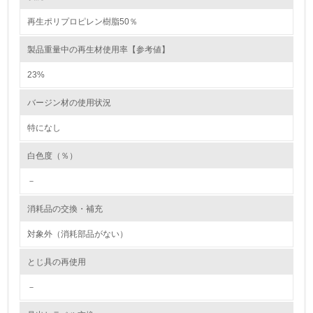
再生ポリプロピレン樹脂50％
5.
製品重量中の再生材使用率【参考値】
環境取り組み体制と成果を定期的に検証して次の活動に活
かしている
23%
6.
バージン材の使用状況
従業員が環境方針に基づいて自分の業務の中で行うべき環
境対策を理解し、実践している
特になし
白色度（％）
7.
－
環境活動に関する規格やプログラムを導入している
消耗品の交換・補充
8.
対象外（消耗部品がない）
第三者認証を取得している
とじ具の再使用
2.環境への取り組み
－
資源・エネルギー