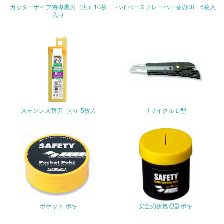
カッターナイフ特專黒刃（大）10枚
ハイパースクレーパー替刃08 6枚入
<L1> 周辺地域の環境保全活動を行い、自治体や地域団体
入り
の活動に積極的に参加している
3.社会面の取り組み
23.
<L1> 「人権・労働等」に関する方針、規定等を持ってい
る
24.
ステンレス替刃（小）5枚入
リサイクルＬ型
<L1> 「公正・適正な取引」に関する方針、規定等を持っ
ている
25.
<L1> 「情報セキュリティ」に関する方針、規定等を持っ
ている
ポケット ポキ
安全刃折処理器ポキ
4.環境面・社会面の情報公開他