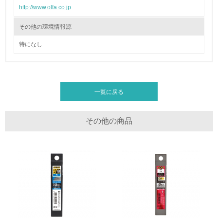
http://www.olfa.co.jp
19.
<L1> 廃棄物の発生量の削減及びリサイクルの推進、適正
その他の環境情報源
処理を行っている
特になし
20.
<L2> 発生する廃棄物の量と種類を把握し、具体的な削
減・リサイクル目標や計画を立てている
一覧に戻る
生物多様性保全
その他の商品
21.
<L1> 「生物多様性保全」に関する取り組み（例：森林保
全活動＜植林、天然林保護、間伐＞、認証品の購入、原材
料のトレーサビリティの確認等）を行っている
地域への貢献
22.