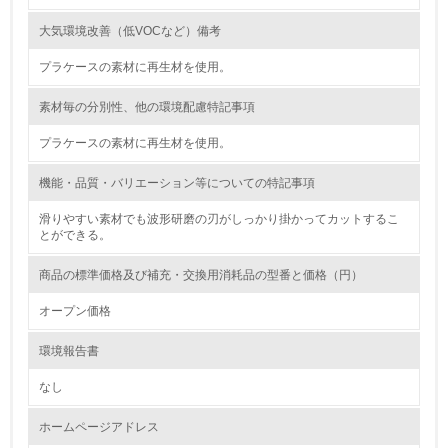
16.
大気環境改善（低VOCなど）備考
<L2> 環境負荷ができるだけ小さい物流を行っている
プラケースの素材に再生材を使用。
素材毎の分別性、他の環境配慮特記事項
化学物質
プラケースの素材に再生材を使用。
非該当（化学物質を使用していない）
機能・品質・バリエーション等についての特記事項
滑りやすい素材でも波形研磨の刃がしっかり掛かってカットするこ
17.
とができる。
<L1> 化学物質の使用量及び外部（大気・水・土壌）への
排出量削減の取り組みを行っている
商品の標準価格及び補充・交換用消耗品の型番と価格（円）
オープン価格
18.
環境報告書
<L2> 化学物質の使用量及び外部への排出量を把握し、具
体的な削減目標や計画を立てている
なし
廃棄物
ホームページアドレス