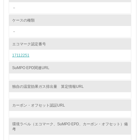
－
<L2> 環境配慮型製品・サービスの製造・販売状況を把握
し、具体的な販売目標や計画を立てている
ケースの種類
グリーン購入
－
13.
エコマーク認定番号
17112251
<L1> グリーン購入の取り組み方針を有し、グリーン購入
を行っている
SuMPO EPD関連URL
14.
<L2> 購入している製品・サービスの量と種類を把握し、
独自の温室効果ガス排出量 算定情報URL
具体的な目標や計画を立てている
包装・物流
カーボン・オフセット認証URL
環境ラベル（エコマーク、SuMPO EPD、カーボン・オフセット）備
非該当（包装・物流を必要とする業務を行っていない）
考
15.