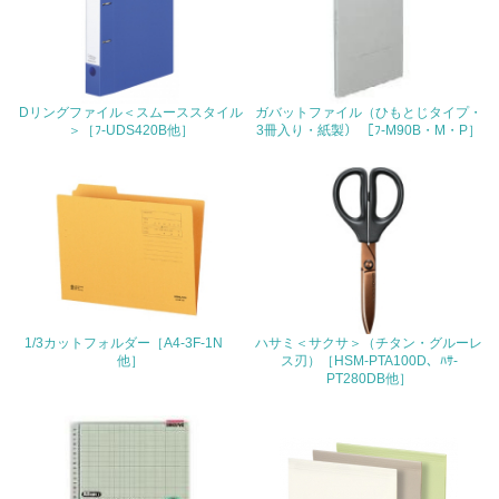
地域への貢献
22.
<L1> 周辺地域の環境保全活動を行い、自治体や地域団体
Dリングファイル＜スムーススタイル
ガバットファイル（ひもとじタイプ・
の活動に積極的に参加している
＞［ﾌ-UDS420B他］
3冊入り・紙製） ［ﾌ-M90B・M・P］
3.社会面の取り組み
23.
<L1> 「人権・労働等」に関する方針、規定等を持ってい
る
24.
1/3カットフォルダー［A4-3F-1N
ハサミ＜サクサ＞（チタン・グルーレ
他］
ス刃）［HSM-PTA100D、ﾊｻ-
<L1> 「公正・適正な取引」に関する方針、規定等を持っ
PT280DB他］
ている
25.
<L1> 「情報セキュリティ」に関する方針、規定等を持っ
ている