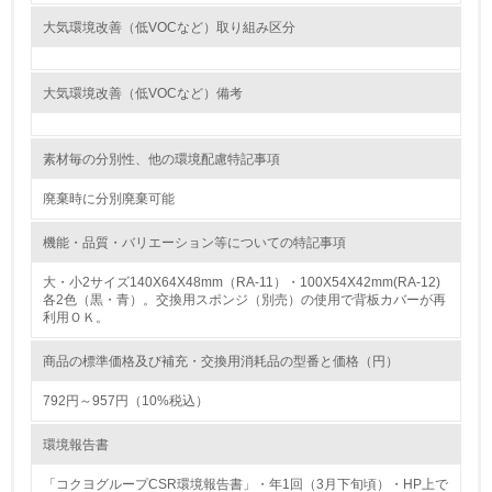
大気環境改善（低VOCなど）取り組み区分
<L1> 環境負荷ができるだけ小さい包装・梱包を行ってい
る
大気環境改善（低VOCなど）備考
16.
<L2> 環境負荷ができるだけ小さい物流を行っている
素材毎の分別性、他の環境配慮特記事項
化学物質
廃棄時に分別廃棄可能
機能・品質・バリエーション等についての特記事項
非該当（化学物質を使用していない）
大・小2サイズ140X64X48mm（RA-11）・100X54X42mm(RA-12)
各2色（黒・青）。交換用スポンジ（別売）の使用で背板カバーが再
利用ＯＫ。
17.
<L1> 化学物質の使用量及び外部（大気・水・土壌）への
商品の標準価格及び補充・交換用消耗品の型番と価格（円）
排出量削減の取り組みを行っている
792円～957円（10%税込）
18.
環境報告書
<L2> 化学物質の使用量及び外部への排出量を把握し、具
体的な削減目標や計画を立てている
「コクヨグループCSR環境報告書」・年1回（3月下旬頃）・HP上で