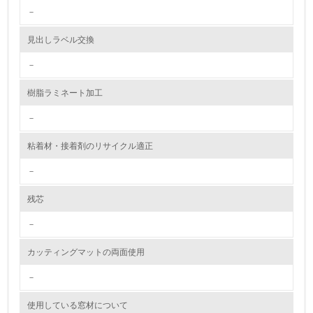
2.環境への取り組み
－
資源・エネルギー
見出しラベル交換
－
9.
樹脂ラミネート加工
<L1> 資源（投入原料、水等）とエネルギー（電力、重
油、ガス）の使用量削減の取り組みを行っている
－
10.
粘着材・接着剤のリサイクル適正
<L2> 資源とエネルギーの使用量の把握をし、具体的な削
－
減目標や計画を立てている
残芯
環境配慮型製品・サービスの製造・販売
－
11.
カッティングマットの両面使用
<L1> 環境配慮型製品・サービスの製造・販売を積極的に
行っている
－
使用している窓材について
12.