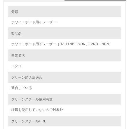
環境の取り組み
大気汚染物質に関する取り組み
分類
ホワイトボード用イレーザー
1.環境取り組み体制
製品名
レベル1
ホワイトボード用イレーザー［RA-11NB・NDN、12NB・NDN］
1.
事業者名
環境方針を持っている
コクヨ
2.
グリーン購入法適合
環境対応の責任体制を定めている
適合している
3.
グリーンスチール使用有無
環境問題に関する従業員教育を行っている
鉄鋼を使用していないので対象外
4.
グリーンスチールURL
自社に関係する主要な環境法規制を把握し、順守している