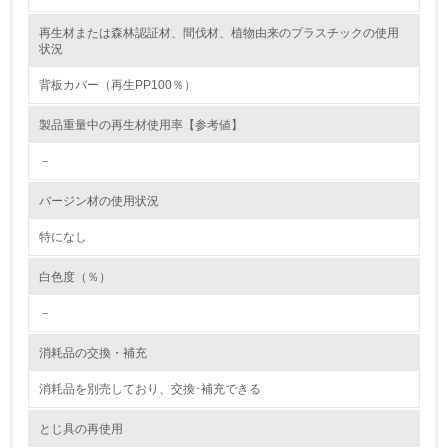
再生材または森林認証材、間伐材、植物由来のプラスチックの使用
レベル2
状況
背板カバー（再生PP100％）
5.
製品重量中の再生材使用率【参考値】
環境取り組み体制と成果を定期的に検証して次の活動に活
かしている
－
6.
バージン材の使用状況
従業員が環境方針に基づいて自分の業務の中で行うべき環
境対策を理解し、実践している
特になし
白色度（％）
7.
－
環境活動に関する規格やプログラムを導入している
→ 導入している規格名 ISO14001
消耗品の交換・補充
8.
消耗品を別売しており、交換･補充できる
第三者認証を取得している
とじ具の再使用