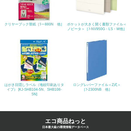
4.環境面・社会面の情報公開他
26.
クリヤーブック替紙［ﾗ－880N 他］
ポケットが大きく開く書類ファイル＜
ノビータ＞［ﾌ-NV950G・LS・W他］
<L1> パンフレットやホームページ等で、自社の環境情報
を積極的に公開・提供している
27.
<L1> パンフレットやホームページ等で、自社の社会的取
り組みを積極的に公開・提供している
28.
はがき目隠しラベル（地紋印刷ありタ
ロングレバーファイル＜Z式＞
<L2>「２．環境への取り組み」に関する現状の数値や目標
イプ） [KJ-SHB104-5N、SHB108-
［ﾌ-2300NB 他］
値を公表している
5N]
29.
<L2>「３．社会面の取り組み」に関する現状の数値や目標
エコ商品ねっと
値を公表している
日本最大級の環境情報データベース