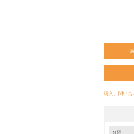
購入、問い合
環境の取り
大気汚染
分類