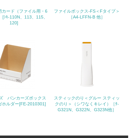
切カード（ファイル用・6
ファイルボックス-FS＜Fタイプ＞
[ｼｷ-110N、113、115、
［A4-LFFN-B 他］
120]
動に積極的に参加している
チェック
ズ バンカーズボックス
スティックのり＜グルー スティッ
ホルダー[FE-2010301]
クのり＞（シワなくキレイ）［ﾀ-
G321N、G322N、G323N他］
チェック