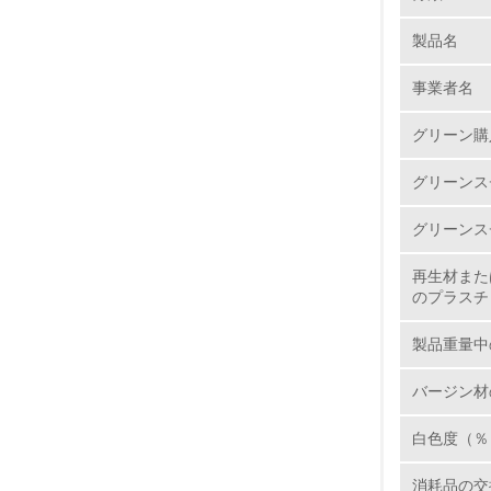
製品名
1.
事業者名
No.
グリーン購
グリーンス
1.
グリーンス
2.
再生材また
のプラスチ
3.
製品重量中
4.
バージン材
白色度（％
5.
消耗品の交