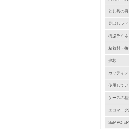
6.
とじ具の再
7.
見出しラベ
樹脂ラミネ
8.
粘着材・接
2.
残芯
No.
カッティン
使用してい
9.
ケースの種
10.
エコマーク
SuMPO E