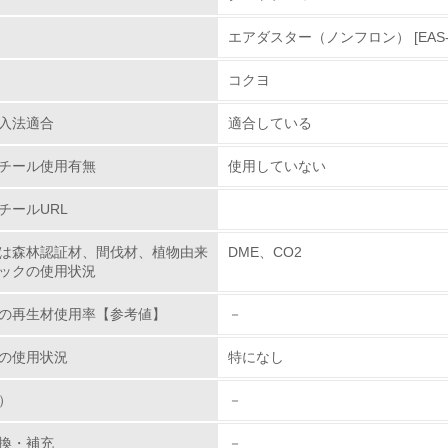
エアダスター（ノンフロン） [EAS-C
環境取り組み体制
コクヨ
チェック項目
入法適合
適合している
レベル1
チール使用有無
使用していない
環境方針を持っている
チールURL
環境対応の責任体制を定めている
は森林認証材、間伐材、植物由来
DME、CO2
ックの使用状況
環境問題に関する従業員教育を行っている
の再生材使用率【参考値】
－
自社に関係する主要な環境法規制を把握し、順守している
の使用状況
特になし
レベル2
）
－
環境取り組み体制と成果を定期的に検証して次の活動に活かし
換・補充
－