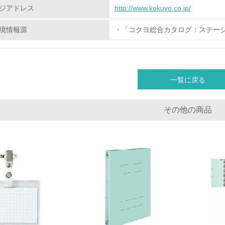
ジアドレス
http://www.kokuyo.co.jp/
化学物質
境情報源
・「コクヨ総合カタログ：ステー
非該当（化学物質を使用していない）
<L1> 化学物質の使用量及び外部（大気・水・土壌）への排出
一覧に戻る
<L2> 化学物質の使用量及び外部への排出量を把握し、具体的
その他の商品
廃棄物
<L1> 廃棄物の発生量の削減及びリサイクルの推進、適正処理
<L2> 発生する廃棄物の量と種類を把握し、具体的な削減・リ
生物多様性保全
<L1> 「生物多様性保全」に関する取り組み（例：森林保全活