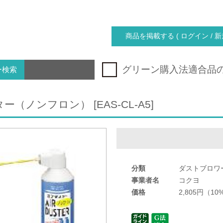
商品を掲載する ( ログイン / 新
グリーン購入法適合品
ー検索
（ノンフロン） [EAS-CL-A5]
分類
ダストブロワ
事業者名
コクヨ
価格
2,805円（1