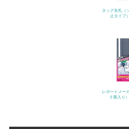
タッグ名札（
止タイプ） 
22.
3.
No.
23.
24.
レポートメー
５冊入り） 
25.
4.
No.