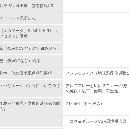
効果ガス排出量 算定情報URL
<L1> 環境配慮型製品・サービスの製造・販売を積極的に行って
オフセット認証URL
<L2> 環境配慮型製品・サービスの製造・販売状況を把握し、
（エコマーク、SuMPO EPD、カ
フセット）備考
グリーン購入
善（低VOCなど）取り組み区分
<L1> グリーン購入の取り組み方針を有し、グリーン購入を行っ
善（低VOCなど）備考
<L2> 購入している製品・サービスの量と種類を把握し、具体
別性、他の環境配慮特記事項
ノンフロンガス（地球温暖化係数
包装・物流
・バリエーション等についての特
狭口スプレーと広口スプレーに使
化係数１以下）使用。可燃性。
非該当（包装・物流を必要とする業務を行っていない）
価格及び補充・交換用消耗品の型
2,805円（10%税込）
円）
<L1> 環境負荷ができるだけ小さい包装・梱包を行っている
「コクヨグループCSR環境報告書
<L2> 環境負荷ができるだけ小さい物流を行っている