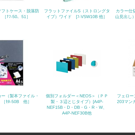
購入、原材料のトレーサビリティの確認等）を行っている
ソフトケース・脱落防
フラットファイルS（ストロングタ
カラー仕
［ﾅﾌ-50、51］
イプ）ワイド [ﾌ-VSW10B 他］
地域への貢献
山見出し） 
<L1> 周辺地域の環境保全活動を行い、自治体や地域団体の活
社会面の取り組み
チェック項目
<L1> 「人権・労働等」に関する方針、規定等を持っている
<L1> 「公正・適正な取引」に関する方針、規定等を持っている
カー（製本ファイル・
個別フォルダー＜NEOS＞（ＰＰ
フェロー
［ｾﾎ-50B 他］
製・３辺とじタイプ）[A4P-
203マンガ
<L1> 「情報セキュリティ」に関する方針、規定等を持っている
NEF15B・D・DB・G・R・W、
A4P-NEF30B他
環境面・社会面の情報公開他
チェック項目