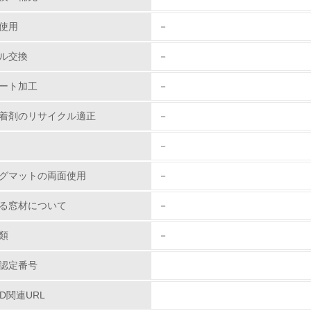
従業員が環境方針に基づいて自分の業務の中で行うべき環境対
使用
－
環境活動に関する規格やプログラムを導入している
ル交換
－
→ 導入している規格名 ISO14001
ート加工
－
第三者認証を取得している
着剤のリサイクル適正
－
環境への取り組み
－
チェック項目
グマットの両面使用
－
資源・エネルギー
る窓材について
－
<L1> 資源（投入原料、水等）とエネルギー（電力、重油、ガ
類
－
認定番号
<L2> 資源とエネルギーの使用量の把握をし、具体的な削減目
PD関連URL
環境配慮型製品・サービスの