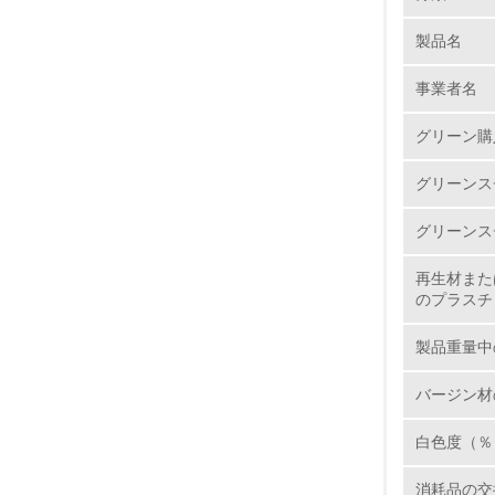
製品名
1.
事業者名
No.
グリーン購
グリーンス
1.
グリーンス
2.
再生材また
のプラスチ
3.
製品重量中
4.
バージン材
白色度（％
5.
消耗品の交