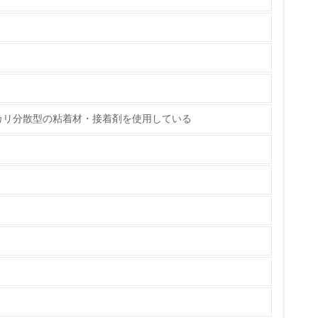
策を理解し、実践している
カリ分散型の粘着材・接着剤を使用している
チェック
ス）の使用量削減の取り組みを行っている
標や計画を立てている
製造・販売