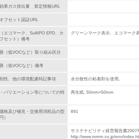
効果ガス排出量 算定情報URL
<L1> 環境配慮型製品・サービスの製造・販売を積極的に行って
オフセット認証URL
<L2> 環境配慮型製品・サービスの製造・販売状況を把握し、
（エコマーク、SuMPO EPD、カ
グリーンマーク表示、エコマーク
フセット）備考
グリーン購入
善（低VOCなど）取り組み区分
<L1> グリーン購入の取り組み方針を有し、グリーン購入を行っ
善（低VOCなど）備考
<L2> 購入している製品・サービスの量と種類を把握し、具体
別性、他の環境配慮特記事項
水分散性の粘着剤を使用。
包装・物流
・バリエーション等についての特
再生紙, 50mm×50mm
非該当（包装・物流を必要とする業務を行っていない）
価格及び補充・交換用消耗品の型
891
円）
<L1> 環境負荷ができるだけ小さい包装・梱包を行っている
サステナビリティ経営報告書2007
<L2> 環境負荷ができるだけ小さい物流を行っている
http://www.mmm.co.jp/env/index.h