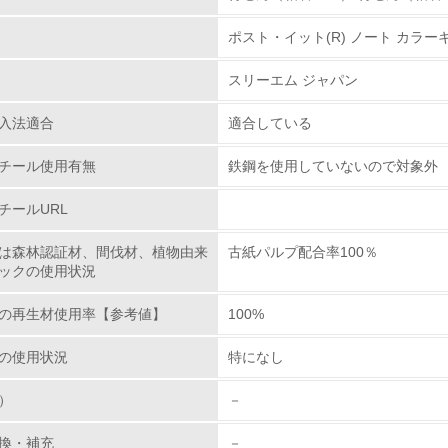
ポスト・イット(R) ノート カラーキュ
環境取り組み体制
スリーエム ジャパン
チェック項目
入法適合
適合している
レベル1
チール使用有無
鉄鋼を使用していないので対象外
環境方針を持っている
チールURL
環境対応の責任体制を定めている
は森林認証材、間伐材、植物由来
古紙パルプ配合率100％
ックの使用状況
環境問題に関する従業員教育を行っている
の再生材使用率【参考値】
100%
自社に関係する主要な環境法規制を把握し、順守している
の使用状況
特になし
レベル2
）
－
環境取り組み体制と成果を定期的に検証して次の活動に活かし
換・補充
－