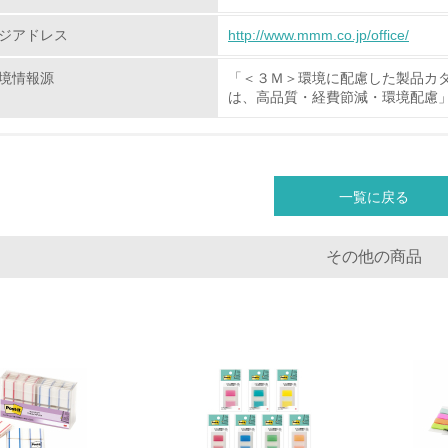
化学物質
ジアドレス
http://www.mmm.co.jp/office/
境情報源
「＜３Ｍ＞環境に配慮した製品カ
非該当（化学物質を使用していない）
は、高品質・経費節減・環境配慮
<L1> 化学物質の使用量及び外部（大気・水・土壌）への排出
<L2> 化学物質の使用量及び外部への排出量を把握し、具体的
一覧に戻る
廃棄物
その他の商品
<L1> 廃棄物の発生量の削減及びリサイクルの推進、適正処理
<L2> 発生する廃棄物の量と種類を把握し、具体的な削減・リ
生物多様性保全
<L1> 「生物多様性保全」に関する取り組み（例：森林保全活