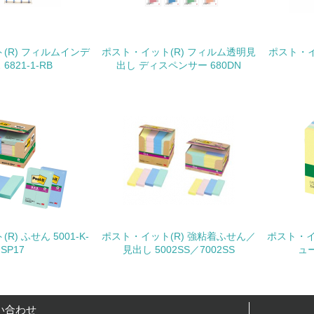
購入、原材料のトレーサビリティの確認等）を行っている
地域への貢献
(R) フィルムインデ
ポスト・イット(R) フィルム透明見
ポスト・イ
6821-1-RB
出し ディスペンサー 680DN
<L1> 周辺地域の環境保全活動を行い、自治体や地域団体の活
社会面の取り組み
チェック項目
<L1> 「人権・労働等」に関する方針、規定等を持っている
<L1> 「公正・適正な取引」に関する方針、規定等を持っている
) ふせん 5001-K-
ポスト・イット(R) 強粘着ふせん／
ポスト・イ
<L1> 「情報セキュリティ」に関する方針、規定等を持っている
SP17
見出し 5002SS／7002SS
ュー
環境面・社会面の情報公開他
い合わせ
チェック項目