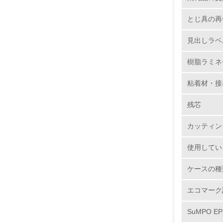
6.
とじ具の再
7.
見出しラベ
樹脂ラミネ
8.
粘着材・接
2.
残芯
No.
カッティン
使用してい
9.
ケースの種
10.
エコマーク
SuMPO E