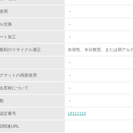
従業員が環境方針に基づいて自分の業務の中で行うべき環境対
使用
－
環境活動に関する規格やプログラムを導入している
ル交換
－
→ 導入している規格名 ISO14001
ート加工
－
第三者認証を取得している
着剤のリサイクル適正
水溶性、水分散型、または弱アル
環境への取り組み
－
チェック項目
グマットの両面使用
－
資源・エネルギー
る窓材について
－
<L1> 資源（投入原料、水等）とエネルギー（電力、重油、ガ
類
－
認定番号
18112110
<L2> 資源とエネルギーの使用量の把握をし、具体的な削減目
PD関連URL
環境配慮型製品・サービスの