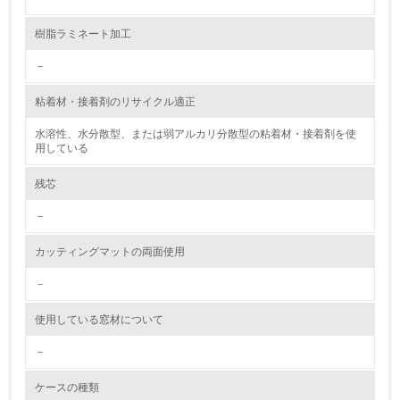
9.
樹脂ラミネート加工
<L1> 資源（投入原料、水等）とエネルギー（電力、重
油、ガス）の使用量削減の取り組みを行っている
－
10.
粘着材・接着剤のリサイクル適正
<L2> 資源とエネルギーの使用量の把握をし、具体的な削
水溶性、水分散型、または弱アルカリ分散型の粘着材・接着剤を使
減目標や計画を立てている
用している
環境配慮型製品・サービスの製造・販売
残芯
－
11.
カッティングマットの両面使用
<L1> 環境配慮型製品・サービスの製造・販売を積極的に
行っている
－
12.
使用している窓材について
<L2> 環境配慮型製品・サービスの製造・販売状況を把握
－
し、具体的な販売目標や計画を立てている
ケースの種類
グリーン購入