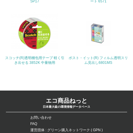
SP17
ート 6571
<L1> パンフレットやホームページ等で、自社の環境情報
を積極的に公開・提供している
27.
<L1> パンフレットやホームページ等で、自社の社会的取
り組みを積極的に公開・提供している
28.
スコッチ(R)透明梱包用テープ 軽く引
ポスト・イット(R) フィルム透明スリ
<L2>「２．環境への取り組み」に関する現状の数値や目標
き出せる 3852K 中量物用
ム見出し6801MS
値を公表している
29.
<L2>「３．社会面の取り組み」に関する現状の数値や目標
値を公表している
エコ商品ねっと
日本最大級の環境情報データベース
5.サプライヤーへの取り組み
お問い合わせ
30.
FAQ
運営団体 : グリーン購入ネットワーク ( GPN )
<L2> サプライヤーに対して、環境面・社会面の取り組み