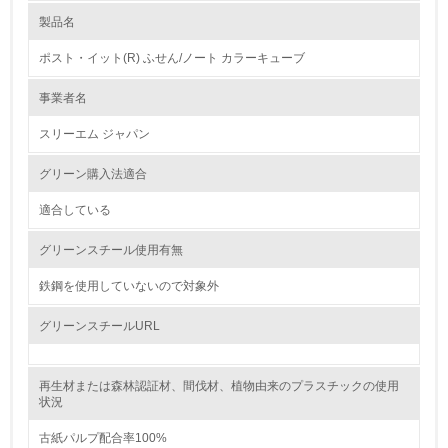
製品名
レベル1
ポスト・イット(R) ふせん/ノート カラーキューブ
1.
事業者名
環境方針を持っている
スリーエム ジャパン
2.
グリーン購入法適合
環境対応の責任体制を定めている
適合している
3.
グリーンスチール使用有無
環境問題に関する従業員教育を行っている
鉄鋼を使用していないので対象外
4.
グリーンスチールURL
自社に関係する主要な環境法規制を把握し、順守している
再生材または森林認証材、間伐材、植物由来のプラスチックの使用
レベル2
状況
古紙パルプ配合率100%
5.