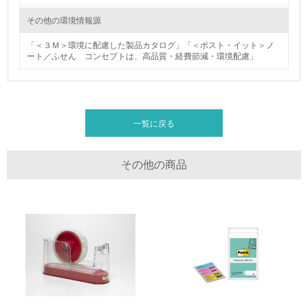
<L1> 廃棄物の発生量の削減及びリサイクルの推進、適正
その他の環境情報源
処理を行っている
「＜３Ｍ＞環境に配慮した製品カタログ」「＜ポスト・イット＞ノ
ート／ふせん コンセプトは、高品質・経費節減・環境配慮」
20.
<L2> 発生する廃棄物の量と種類を把握し、具体的な削
減・リサイクル目標や計画を立てている
一覧に戻る
生物多様性保全
21.
その他の商品
<L1> 「生物多様性保全」に関する取り組み（例：森林保
全活動＜植林、天然林保護、間伐＞、認証品の購入、原材
料のトレーサビリティの確認等）を行っている
地域への貢献
22.
<L1> 周辺地域の環境保全活動を行い、自治体や地域団体