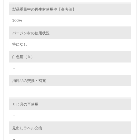
製品重量中の再生材使用率【参考値】
環境取り組み体制と成果を定期的に検証して次の活動に活
かしている
100%
6.
バージン材の使用状況
従業員が環境方針に基づいて自分の業務の中で行うべき環
境対策を理解し、実践している
特になし
白色度（％）
7.
－
環境活動に関する規格やプログラムを導入している
→ 導入している規格名 ISO14001
消耗品の交換・補充
8.
－
第三者認証を取得している
とじ具の再使用
2.環境への取り組み
－
資源・エネルギー
見出しラベル交換
－