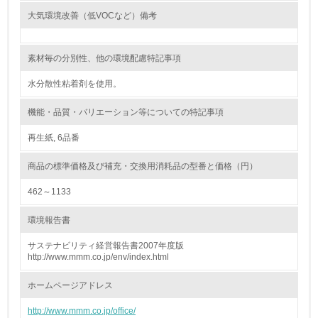
大気環境改善（低VOCなど）備考
<L2> 環境負荷ができるだけ小さい物流を行っている
素材毎の分別性、他の環境配慮特記事項
化学物質
水分散性粘着剤を使用。
非該当（化学物質を使用していない）
機能・品質・バリエーション等についての特記事項
再生紙, 6品番
17.
<L1> 化学物質の使用量及び外部（大気・水・土壌）への
商品の標準価格及び補充・交換用消耗品の型番と価格（円）
排出量削減の取り組みを行っている
462～1133
18.
環境報告書
<L2> 化学物質の使用量及び外部への排出量を把握し、具
体的な削減目標や計画を立てている
サステナビリティ経営報告書2007年度版
http://www.mmm.co.jp/env/index.html
廃棄物
ホームページアドレス
http://www.mmm.co.jp/office/
19.