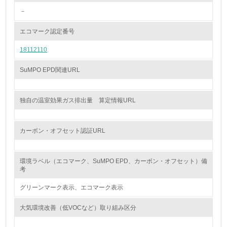
－
13.
エコマーク認定番号
<L1> グリーン購入の取り組み方針を有し、グリーン購入
18112110
を行っている
SuMPO EPD関連URL
14.
<L2> 購入している製品・サービスの量と種類を把握し、
具体的な目標や計画を立てている
独自の温室効果ガス排出量 算定情報URL
包装・物流
カーボン・オフセット認証URL
非該当（包装・物流を必要とする業務を行っていない）
環境ラベル（エコマーク、SuMPO EPD、カーボン・オフセット）備
考
15.
グリーンマーク表示、エコマーク表示
<L1> 環境負荷ができるだけ小さい包装・梱包を行ってい
る
大気環境改善（低VOCなど）取り組み区分
16.