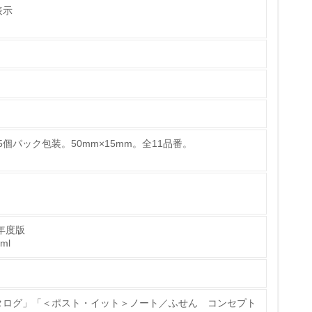
表示
ている
的な目標や計画を立てている
個パック包装。50mm×15mm。全11品番。
年度版
tml
タログ」「＜ポスト・イット＞ノート／ふせん コンセプト