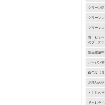
グリーン購
グリーンス
1.
グリーンス
2.
再生材また
のプラスチ
3.
製品重量中
4.
バージン材
白色度（％
5.
消耗品の交
6.
とじ具の再
7.
見出しラベ