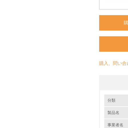
購入、問い合
環境の取り
大気汚染
分類
製品名
1.
事業者名
No.