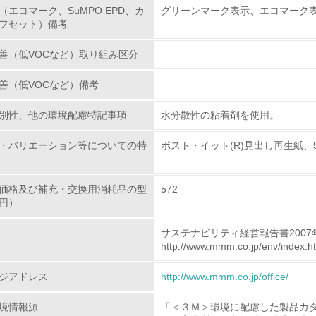
（エコマーク、SuMPO EPD、カ
グリーンマーク表示、エコマーク
フセット）備考
グリーン購入
善（低VOCなど）取り組み区分
<L1> グリーン購入の取り組み方針を有し、グリーン購入を行っ
善（低VOCなど）備考
<L2> 購入している製品・サービスの量と種類を把握し、具体
別性、他の環境配慮特記事項
水分散性の粘着剤を使用。
包装・物流
・バリエーション等についての特
ポスト・イット(R)見出し再生紙、5
非該当（包装・物流を必要とする業務を行っていない）
価格及び補充・交換用消耗品の型
572
円）
<L1> 環境負荷ができるだけ小さい包装・梱包を行っている
サステナビリティ経営報告書2007
<L2> 環境負荷ができるだけ小さい物流を行っている
http://www.mmm.co.jp/env/index.h
化学物質
ジアドレス
http://www.mmm.co.jp/office/
境情報源
「＜３Ｍ＞環境に配慮した製品カ
非該当（化学物質を使用していない）