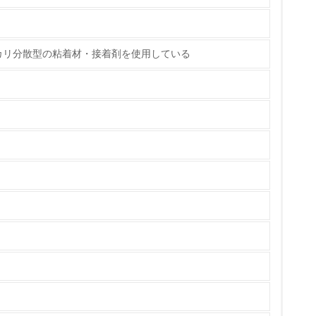
カリ分散型の粘着材・接着剤を使用している
チェック
ス）の使用量削減の取り組みを行っている
標や計画を立てている
製造・販売
いる
具体的な販売目標や計画を立てている