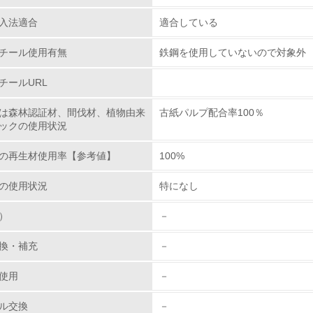
入法適合
適合している
レベル1
チール使用有無
鉄鋼を使用していないので対象外
環境方針を持っている
チールURL
環境対応の責任体制を定めている
は森林認証材、間伐材、植物由来
古紙パルプ配合率100％
ックの使用状況
環境問題に関する従業員教育を行っている
の再生材使用率【参考値】
100%
自社に関係する主要な環境法規制を把握し、順守している
の使用状況
特になし
レベル2
）
－
環境取り組み体制と成果を定期的に検証して次の活動に活かし
換・補充
－
従業員が環境方針に基づいて自分の業務の中で行うべき環境対
使用
－
環境活動に関する規格やプログラムを導入している
ル交換
－
→ 導入している規格名 ISO14001