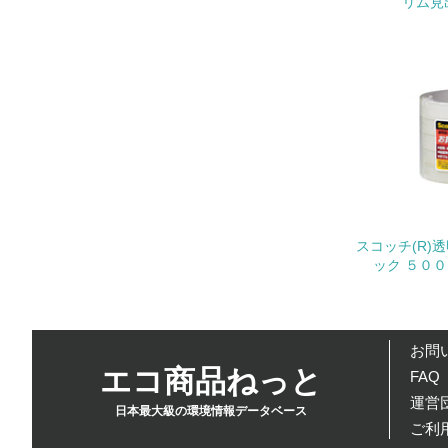
リム見出
22.
3.
No.
23.
24.
スコッチ(R)
25.
ック ５０
4.
お問
No.
エコ商品ねっと
FAQ
26.
運営団
日本最大級の環境情報データベース
ご利
27.