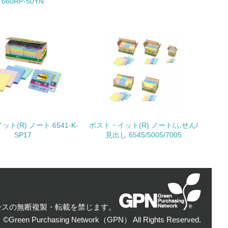
660RP-50YN
動に積極的に参加している
チェック
ト(R) ノート 6541-K-
ポスト・イット(R) ノート/ふせん/
SP17
見出し 6545/5005/7005
チェック
極的に公開・提供している
ースの無断複製・転載を禁じます。
：©Green Purchasing Network（GPN） All Rights Reserved.
みを積極的に公開・提供している