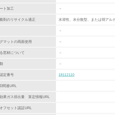
ート加工
－
第三者認証を取得している
着剤のリサイクル適正
水溶性、水分散型、または弱アル
環境への取り組み
－
チェック項目
グマットの両面使用
－
資源・エネルギー
る窓材について
－
<L1> 資源（投入原料、水等）とエネルギー（電力、重油、ガ
類
－
認定番号
18112110
<L2> 資源とエネルギーの使用量の把握をし、具体的な削減目
PD関連URL
環境配慮型製品・サービスの
効果ガス排出量 算定情報URL
<L1> 環境配慮型製品・サービスの製造・販売を積極的に行って
オフセット認証URL
<L2> 環境配慮型製品・サービスの製造・販売状況を把握し、