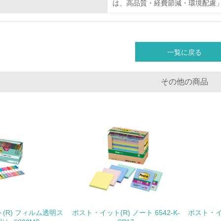
は、高品質・経費節減・環境配慮
<L1> 化学物質の使用量及び外部（大気・水・土壌）への排出
<L2> 化学物質の使用量及び外部への排出量を把握し、具体的
一覧に戻る
廃棄物
その他の商品
<L1> 廃棄物の発生量の削減及びリサイクルの推進、適正処理
<L2> 発生する廃棄物の量と種類を把握し、具体的な削減・リ
生物多様性保全
<L1> 「生物多様性保全」に関する取り組み（例：森林保全活
購入、原材料のトレーサビリティの確認等）を行っている
地域への貢献
(R) フィルム透明ス
ポスト・イット(R) ノート 6542-K-
ポスト・イ