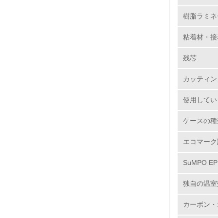
樹脂ラミネ
8.
粘着材・接
2.
残芯
No.
カッティン
使用してい
9.
ケースの種
10.
エコマーク
SuMPO E
独自の温室
11.
カーボン・
12.