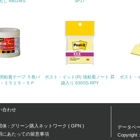
し 6802MS
SP17
<L1> 周辺地域の環境保全活動を行い、自治体や地域団体の活
社会面の取り組み
チェック項目
<L1> 「人権・労働等」に関する方針、規定等を持っている
<L1> 「公正・適正な取引」に関する方針、規定等を持っている
透明粘着テープ ５巻パ
ポスト・イット(R) 強粘着ノート 罫
ポスト・イッ
<L1> 「情報セキュリティ」に関する方針、規定等を持っている
０－１５１５－５Ｐ
線入り 630SS-RPY
環境面・社会面の情報公開他
い合わせ
チェック項目
<L1> パンフレットやホームページ等で、自社の環境情報を積
体 : グリーン購入ネットワーク ( GPN )
データベ
用にあたっての留意事項
Copyright
<L1> パンフレットやホームページ等で、自社の社会的取り組