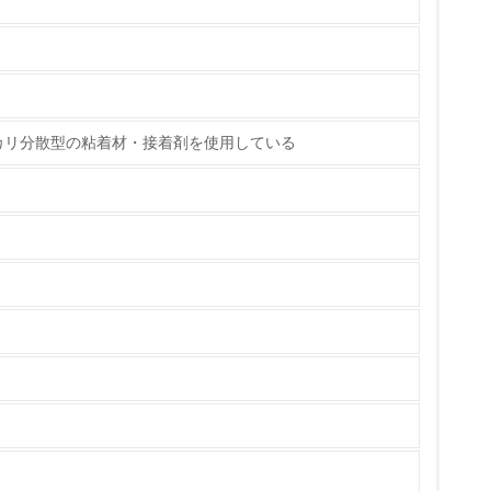
カリ分散型の粘着材・接着剤を使用している
チェック
ス）の使用量削減の取り組みを行っている
標や計画を立てている
製造・販売