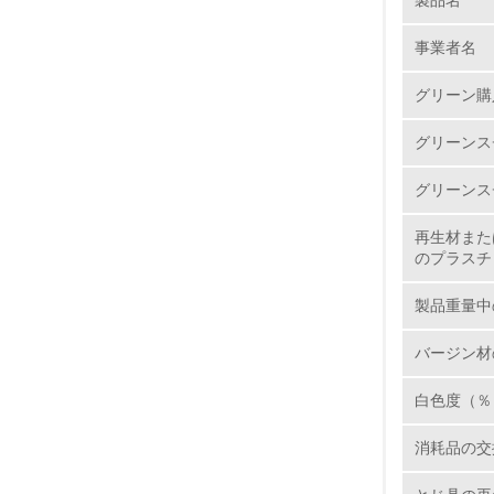
1.
事業者名
No.
グリーン購
グリーンス
1.
グリーンス
2.
再生材また
のプラスチ
3.
製品重量中
4.
バージン材
白色度（％
5.
消耗品の交
6.