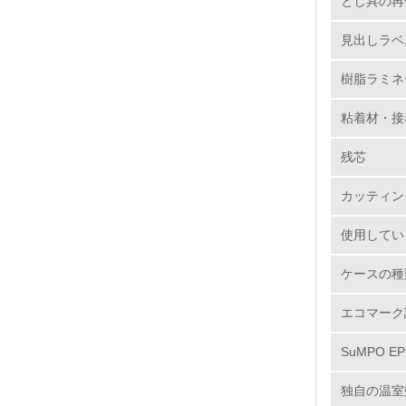
とじ具の再
7.
見出しラベ
樹脂ラミネ
8.
粘着材・接
2.
残芯
No.
カッティン
使用してい
9.
ケースの種
10.
エコマーク
SuMPO E
独自の温室