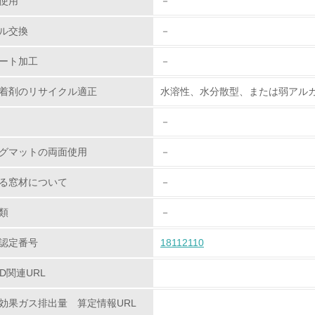
使用
－
環境活動に関する規格やプログラムを導入している
ル交換
－
→ 導入している規格名 ISO14001
ート加工
－
第三者認証を取得している
着剤のリサイクル適正
水溶性、水分散型、または弱アル
環境への取り組み
－
チェック項目
グマットの両面使用
－
資源・エネルギー
る窓材について
－
<L1> 資源（投入原料、水等）とエネルギー（電力、重油、ガ
類
－
認定番号
18112110
<L2> 資源とエネルギーの使用量の把握をし、具体的な削減目
PD関連URL
環境配慮型製品・サービスの
効果ガス排出量 算定情報URL