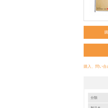
購入、問い合
環境の取り
大気汚染
分類
製品名