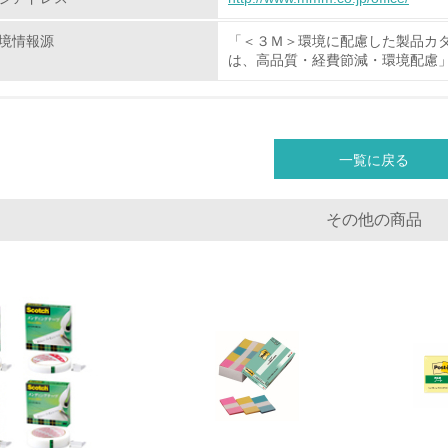
境情報源
「＜３Ｍ＞環境に配慮した製品カ
非該当（化学物質を使用していない）
は、高品質・経費節減・環境配慮
<L1> 化学物質の使用量及び外部（大気・水・土壌）への排出
<L2> 化学物質の使用量及び外部への排出量を把握し、具体的
一覧に戻る
廃棄物
その他の商品
<L1> 廃棄物の発生量の削減及びリサイクルの推進、適正処理
<L2> 発生する廃棄物の量と種類を把握し、具体的な削減・リ
生物多様性保全
<L1> 「生物多様性保全」に関する取り組み（例：森林保全活
購入、原材料のトレーサビリティの確認等）を行っている