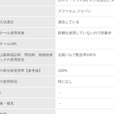
環境取り組み体制
スリーエム ジャパン
チェック項目
入法適合
適合している
レベル1
チール使用有無
鉄鋼を使用していないので対象外
環境方針を持っている
チールURL
環境対応の責任体制を定めている
は森林認証材、間伐材、植物由来
古紙パルプ配合率100％
ックの使用状況
環境問題に関する従業員教育を行っている
の再生材使用率【参考値】
100%
自社に関係する主要な環境法規制を把握し、順守している
の使用状況
特になし
レベル2
）
－
環境取り組み体制と成果を定期的に検証して次の活動に活かし
換・補充
－
従業員が環境方針に基づいて自分の業務の中で行うべき環境対