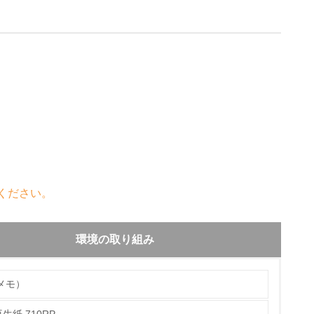
ください。
環境の取り組み
メモ）
生紙 710RP