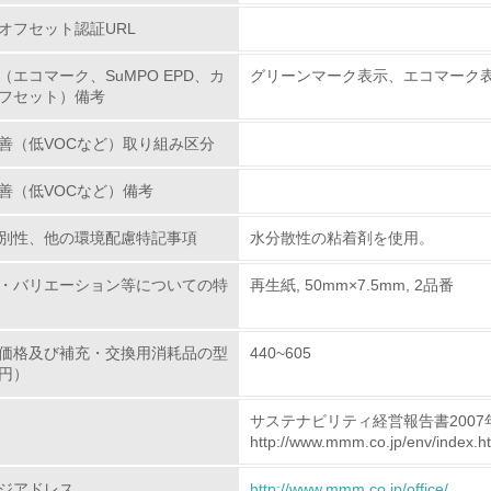
<L1> 環境配慮型製品・サービスの製造・販売を積極的に行って
オフセット認証URL
<L2> 環境配慮型製品・サービスの製造・販売状況を把握し、
（エコマーク、SuMPO EPD、カ
グリーンマーク表示、エコマーク
フセット）備考
グリーン購入
善（低VOCなど）取り組み区分
<L1> グリーン購入の取り組み方針を有し、グリーン購入を行っ
善（低VOCなど）備考
<L2> 購入している製品・サービスの量と種類を把握し、具体
別性、他の環境配慮特記事項
水分散性の粘着剤を使用。
包装・物流
・バリエーション等についての特
再生紙, 50mm×7.5mm, 2品番
非該当（包装・物流を必要とする業務を行っていない）
価格及び補充・交換用消耗品の型
440~605
円）
<L1> 環境負荷ができるだけ小さい包装・梱包を行っている
サステナビリティ経営報告書2007
<L2> 環境負荷ができるだけ小さい物流を行っている
http://www.mmm.co.jp/env/index.h
化学物質
ジアドレス
http://www.mmm.co.jp/office/