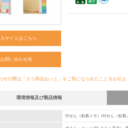
購入サイトはこちら
お問い合わせ先
わせの際は「エコ商品ねっと」をご覧になられたことをお伝え
環境情報及び製品情報
組み
物質に関する取り組み
付せん（粘着メモ）/付せん（粘着
ポスト・イット(R) スリム見出し 再