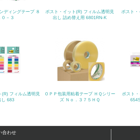
地域への貢献
メンディングテープ ８
ポスト・イット(R) フィルム透明見
ポスト・イ
１０－３
出し 詰め替え用 6801RN-K
<L1> 周辺地域の環境保全活動を行い、自治体や地域団体の活
社会面の取り組み
チェック項目
<L1> 「人権・労働等」に関する方針、規定等を持っている
<L1> 「公正・適正な取引」に関する方針、規定等を持っている
(R) フィルム透明見
ＯＰＰ包装用粘着テープ ＨＱシリー
ポスト・
<L1> 「情報セキュリティ」に関する方針、規定等を持っている
し 683
ズ Ｎｏ．３７５ＨＱ
654S
環境面・社会面の情報公開他
チェック項目
い合わせ