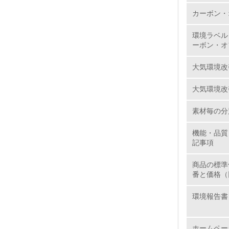
11.
カーボン・
12.
環境ラベル
ーボン・オ
大気環境改
13.
大気環境改
14.
素材毎の分
機能・品質
記事項
商品の標準
番と価格（
15.
環境報告書
16.
ホームペー