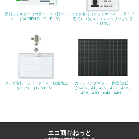
4.環境面・社会面の情報公開他
個別フォルダー（カラー・１０冊パッ
タッグ名札（ソフトケース・スライド
26.
ク）［A4-RIFN-B・G・P・Y］
窓式）＜強力イタメンクリップ＞ [ﾅ
ﾌ-170N]
<L1> パンフレットやホームページ等で、自社の環境情報
を積極的に公開・提供している
27.
<L1> パンフレットやホームページ等で、自社の社会的取
り組みを積極的に公開・提供している
28.
タッグ名札（ソフトケース・脱落防止
カッティングマット（両面仕様）
<L2>「２．環境への取り組み」に関する現状の数値や目標
タイプ） ［ﾅﾌ-50、51］
［ﾏ-40N、41、42N、42D、42M、
値を公表している
43N、43D、43M、44N］
29.
<L2>「３．社会面の取り組み」に関する現状の数値や目標
値を公表している
エコ商品ねっと
5.サプライヤーへの取り組み