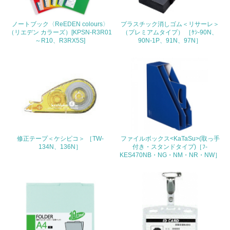
22.
ノートブック〈ReEDEN colours〉
プラスチック消しゴム＜リサーレ＞
（リエデン カラーズ）[KPSN-R3R01
（プレミアムタイプ） ［ｹｼ-90N、
<L1> 周辺地域の環境保全活動を行い、自治体や地域団体
～R10、R3RX5S]
90N-1P、91N、97N］
の活動に積極的に参加している
3.社会面の取り組み
23.
<L1> 「人権・労働等」に関する方針、規定等を持ってい
る
24.
修正テープ＜ケシピコ＞ ［TW-
ファイルボックス<KaTaSu>(取っ手
134N、136N］
付き・スタンドタイプ)［ﾌ-
KES470NB・NG・NM・NR・NW］
<L1> 「公正・適正な取引」に関する方針、規定等を持っ
ている
25.
<L1> 「情報セキュリティ」に関する方針、規定等を持っ
ている