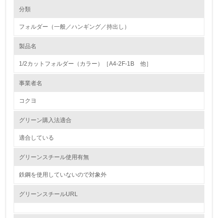
環境の取り組み
大気汚染物質に関する取り組み
分類
フォルダー（一般／ハンギング／持出し）
1.環境取り組み体制
製品名
レベル1
1/2カットフォルダー（カラー）［A4-2F-1B 他］
1.
事業者名
環境方針を持っている
コクヨ
2.
グリーン購入法適合
環境対応の責任体制を定めている
適合している
3.
グリーンスチール使用有無
環境問題に関する従業員教育を行っている
鉄鋼を使用していないので対象外
4.
グリーンスチールURL
自社に関係する主要な環境法規制を把握し、順守している