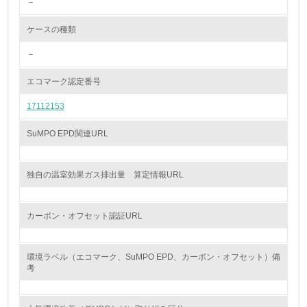
－
<L2> 環境配慮型製品・サービスの製造・販売状況を把握
し、具体的な販売目標や計画を立てている
ケースの種類
グリーン購入
－
13.
エコマーク認定番号
17112153
<L1> グリーン購入の取り組み方針を有し、グリーン購入
を行っている
SuMPO EPD関連URL
14.
<L2> 購入している製品・サービスの量と種類を把握し、
独自の温室効果ガス排出量 算定情報URL
具体的な目標や計画を立てている
包装・物流
カーボン・オフセット認証URL
環境ラベル（エコマーク、SuMPO EPD、カーボン・オフセット）備
非該当（包装・物流を必要とする業務を行っていない）
考
15.