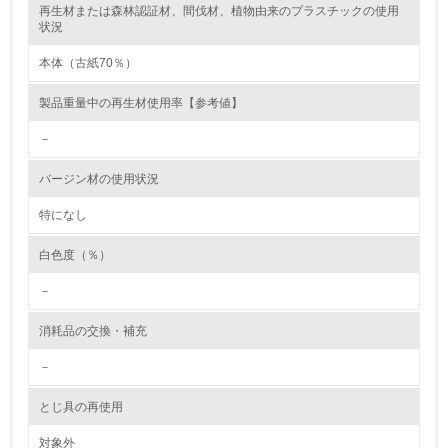
再生材または森林認証材、間伐材、植物由来のプラスチックの使用
レベル2
状況
本体（古紙70％）
5.
製品重量中の再生材使用率【参考値】
環境取り組み体制と成果を定期的に検証して次の活動に活
かしている
－
6.
バージン材の使用状況
従業員が環境方針に基づいて自分の業務の中で行うべき環
境対策を理解し、実践している
特になし
白色度（％）
7.
－
環境活動に関する規格やプログラムを導入している
→ 導入している規格名 ISO14001
消耗品の交換・補充
8.
－
第三者認証を取得している
とじ具の再使用
2.環境への取り組み
対象外