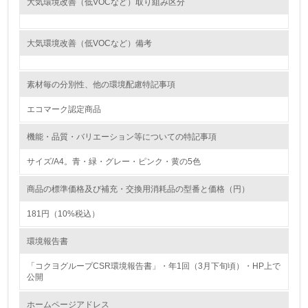
大気環境改善（低VOCなど）取り組み区分
<L1> 環境負荷ができるだけ小さい包装・梱包を行ってい
る
大気環境改善（低VOCなど）備考
16.
<L2> 環境負荷ができるだけ小さい物流を行っている
素材毎の分別性、他の環境配慮特記事項
化学物質
エコマーク認定商品
機能・品質・バリエーション等についての特記事項
非該当（化学物質を使用していない）
サイズ/A4。青・緑・グレー・ピンク・黄の5色
17.
商品の標準価格及び補充・交換用消耗品の型番と価格（円）
<L1> 化学物質の使用量及び外部（大気・水・土壌）への
181円（10%税込）
排出量削減の取り組みを行っている
環境報告書
18.
「コクヨグループCSR環境報告書」・年1回（3月下旬頃）・HP上で
<L2> 化学物質の使用量及び外部への排出量を把握し、具
公開
体的な削減目標や計画を立てている
ホームページアドレス