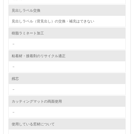
資源・エネルギー
見出しラベル交換
見出しラベル（背見出し）の交換・補充はできない
9.
樹脂ラミネート加工
<L1> 資源（投入原料、水等）とエネルギー（電力、重
油、ガス）の使用量削減の取り組みを行っている
－
10.
粘着材・接着剤のリサイクル適正
<L2> 資源とエネルギーの使用量の把握をし、具体的な削
－
減目標や計画を立てている
残芯
環境配慮型製品・サービスの製造・販売
－
11.
カッティングマットの両面使用
<L1> 環境配慮型製品・サービスの製造・販売を積極的に
行っている
－
使用している窓材について
12.