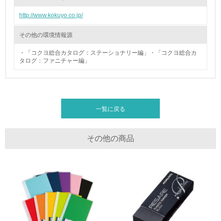
廃棄物
http://www.kokuyo.co.jp/
19.
その他の環境情報源
<L1> 廃棄物の発生量の削減及びリサイクルの推進、適正
・「コクヨ総合カタログ：ステーショナリー編」・「コクヨ総合カ
処理を行っている
タログ：ファニチャー編」
20.
<L2> 発生する廃棄物の量と種類を把握し、具体的な削
減・リサイクル目標や計画を立てている
一覧に戻る
生物多様性保全
その他の商品
21.
<L1> 「生物多様性保全」に関する取り組み（例：森林保
全活動＜植林、天然林保護、間伐＞、認証品の購入、原材
料のトレーサビリティの確認等）を行っている
地域への貢献