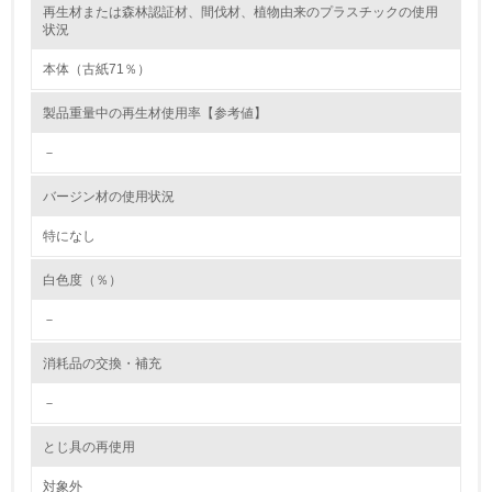
再生材または森林認証材、間伐材、植物由来のプラスチックの使用
レベル2
状況
本体（古紙71％）
5.
製品重量中の再生材使用率【参考値】
環境取り組み体制と成果を定期的に検証して次の活動に活
かしている
－
6.
バージン材の使用状況
従業員が環境方針に基づいて自分の業務の中で行うべき環
境対策を理解し、実践している
特になし
白色度（％）
7.
－
環境活動に関する規格やプログラムを導入している
→ 導入している規格名 ISO14001
消耗品の交換・補充
8.
－
第三者認証を取得している
とじ具の再使用
2.環境への取り組み
対象外