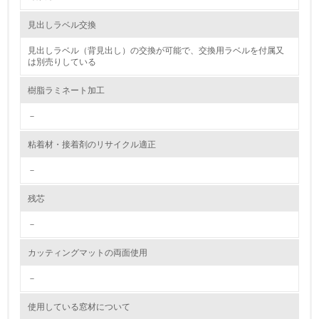
資源・エネルギー
見出しラベル交換
見出しラベル（背見出し）の交換が可能で、交換用ラベルを付属又
9.
は別売りしている
<L1> 資源（投入原料、水等）とエネルギー（電力、重
樹脂ラミネート加工
油、ガス）の使用量削減の取り組みを行っている
－
10.
粘着材・接着剤のリサイクル適正
<L2> 資源とエネルギーの使用量の把握をし、具体的な削
減目標や計画を立てている
－
環境配慮型製品・サービスの製造・販売
残芯
－
11.
カッティングマットの両面使用
<L1> 環境配慮型製品・サービスの製造・販売を積極的に
行っている
－
12.
使用している窓材について