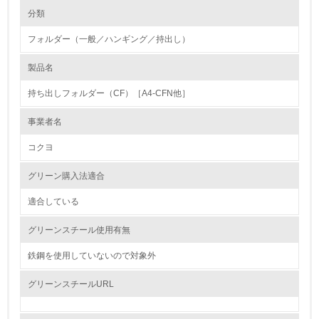
環境の取り組み
大気汚染物質に関する取り組み
分類
フォルダー（一般／ハンギング／持出し）
1.環境取り組み体制
製品名
レベル1
持ち出しフォルダー（CF）［A4-CFN他］
1.
事業者名
環境方針を持っている
コクヨ
2.
グリーン購入法適合
環境対応の責任体制を定めている
適合している
3.
グリーンスチール使用有無
環境問題に関する従業員教育を行っている
鉄鋼を使用していないので対象外
4.
グリーンスチールURL
自社に関係する主要な環境法規制を把握し、順守している