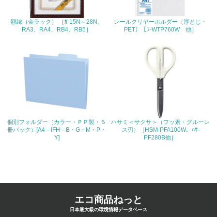
4.環境面・社会面の情報公開他
額縁（金ラック） ［ｶ-15N～28N、
レールクリヤーホルダー（厚とじ・
26.
RA3、RA4、RB4、RB5］
PET）［ﾌ-WTP760W 他］
<L1> パンフレットやホームページ等で、自社の環境情報
を積極的に公開・提供している
27.
<L1> パンフレットやホームページ等で、自社の社会的取
り組みを積極的に公開・提供している
28.
個別フォルダー（カラー・ＰＰ製・５
ハサミ＜サクサ＞（フッ素・グルーレ
冊パック）[A4－IFH－B・G・M・P・
ス刃）［HSM-PFA100W、ﾊｻ-
<L2>「２．環境への取り組み」に関する現状の数値や目標
Y]
PF280B他］
値を公表している
29.
<L2>「３．社会面の取り組み」に関する現状の数値や目標
値を公表している
エコ商品ねっと
日本最大級の環境情報データベース
5.サプライヤーへの取り組み