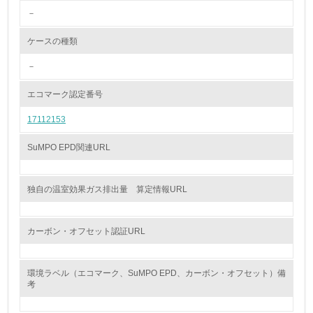
<L2> 環境配慮型製品・サービスの製造・販売状況を把握
－
し、具体的な販売目標や計画を立てている
ケースの種類
グリーン購入
－
13.
エコマーク認定番号
<L1> グリーン購入の取り組み方針を有し、グリーン購入
17112153
を行っている
SuMPO EPD関連URL
14.
<L2> 購入している製品・サービスの量と種類を把握し、
具体的な目標や計画を立てている
独自の温室効果ガス排出量 算定情報URL
包装・物流
カーボン・オフセット認証URL
非該当（包装・物流を必要とする業務を行っていない）
環境ラベル（エコマーク、SuMPO EPD、カーボン・オフセット）備
考
15.