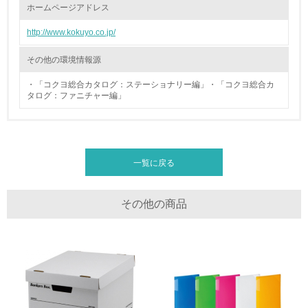
ホームページアドレス
廃棄物
http://www.kokuyo.co.jp/
19.
その他の環境情報源
<L1> 廃棄物の発生量の削減及びリサイクルの推進、適正
処理を行っている
・「コクヨ総合カタログ：ステーショナリー編」・「コクヨ総合カ
タログ：ファニチャー編」
20.
<L2> 発生する廃棄物の量と種類を把握し、具体的な削
減・リサイクル目標や計画を立てている
一覧に戻る
生物多様性保全
その他の商品
21.
<L1> 「生物多様性保全」に関する取り組み（例：森林保
全活動＜植林、天然林保護、間伐＞、認証品の購入、原材
料のトレーサビリティの確認等）を行っている
地域への貢献