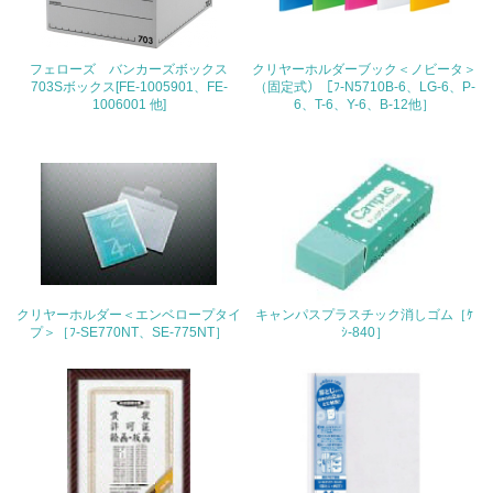
22.
フェローズ バンカーズボックス
クリヤーホルダーブック＜ノビータ＞
<L1> 周辺地域の環境保全活動を行い、自治体や地域団体
703Sボックス[FE-1005901、FE-
（固定式）［ﾌ-N5710B-6、LG-6、P-
の活動に積極的に参加している
1006001 他]
6、T-6、Y-6、B-12他］
3.社会面の取り組み
23.
<L1> 「人権・労働等」に関する方針、規定等を持ってい
る
24.
クリヤーホルダー＜エンベロープタイ
キャンパスプラスチック消しゴム［ｹ
プ＞［ﾌ-SE770NT、SE-775NT］
ｼ-840］
<L1> 「公正・適正な取引」に関する方針、規定等を持っ
ている
25.
<L1> 「情報セキュリティ」に関する方針、規定等を持っ
ている