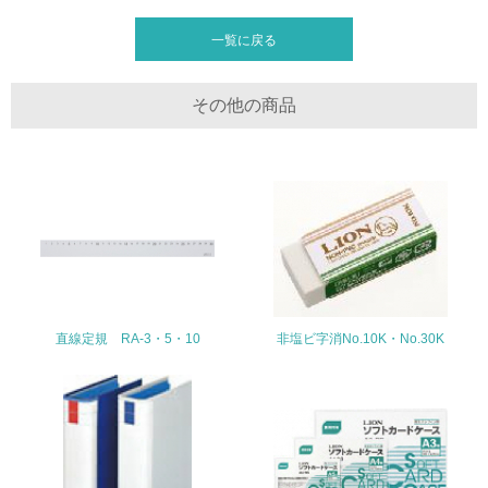
廃棄物
一覧に戻る
19.
その他の商品
<L1> 廃棄物の発生量の削減及びリサイクルの推進、適正
処理を行っている
20.
<L2> 発生する廃棄物の量と種類を把握し、具体的な削
減・リサイクル目標や計画を立てている
生物多様性保全
直線定規 RA-3・5・10
非塩ビ字消No.10K・No.30K
21.
<L1> 「生物多様性保全」に関する取り組み（例：森林保
全活動＜植林、天然林保護、間伐＞、認証品の購入、原材
料のトレーサビリティの確認等）を行っている
地域への貢献