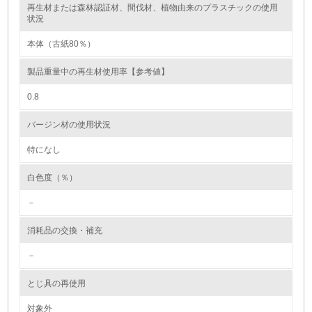
再生材または森林認証材、間伐材、植物由来のプラスチックの使用
レベル2
状況
本体（古紙80％）
5.
製品重量中の再生材使用率【参考値】
環境取り組み体制と成果を定期的に検証して次の活動に活
かしている
0.8
6.
バージン材の使用状況
従業員が環境方針に基づいて自分の業務の中で行うべき環
境対策を理解し、実践している
特になし
白色度（％）
7.
－
環境活動に関する規格やプログラムを導入している
→ 導入している規格名 ISO 14001:2004, JIS Q 14001:200
4
消耗品の交換・補充
8.
－
第三者認証を取得している
とじ具の再使用
対象外