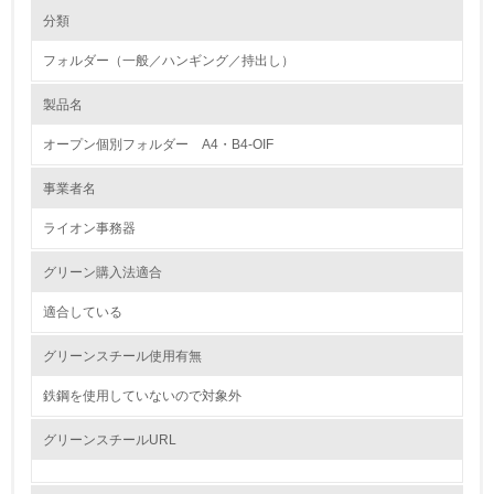
環境の取り組み
大気汚染物質に関する取り組み
分類
フォルダー（一般／ハンギング／持出し）
1.環境取り組み体制
製品名
レベル1
オープン個別フォルダー A4・B4-OIF
1.
事業者名
環境方針を持っている
ライオン事務器
2.
グリーン購入法適合
環境対応の責任体制を定めている
適合している
3.
グリーンスチール使用有無
環境問題に関する従業員教育を行っている
鉄鋼を使用していないので対象外
4.
グリーンスチールURL
自社に関係する主要な環境法規制を把握し、順守している