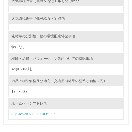
大気環境改善（低VOCなど）取り組み区分
<L1> 環境負荷ができるだけ小さい包装・梱包を行ってい
る
大気環境改善（低VOCなど）備考
16.
素材毎の分別性、他の環境配慮特記事項
<L2> 環境負荷ができるだけ小さい物流を行っている
特になし
化学物質
機能・品質・バリエーション等についての特記事項
A4判・B4判。
非該当（化学物質を使用していない）
商品の標準価格及び補充・交換用消耗品の型番と価格（円）
17.
176・187
<L1> 化学物質の使用量及び外部（大気・水・土壌）への
排出量削減の取り組みを行っている
ホームページアドレス
18.
http://www.lion-jimuki.co.jp/
<L2> 化学物質の使用量及び外部への排出量を把握し、具
体的な削減目標や計画を立てている