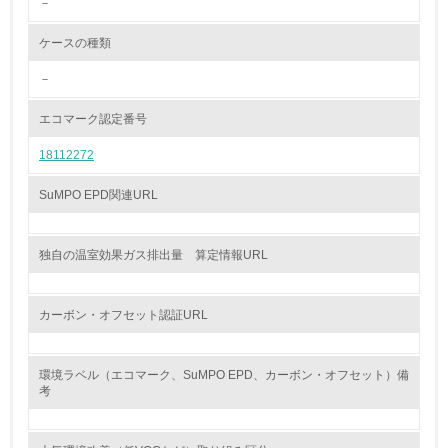
－
<L2> 環境配慮型製品・サービスの製造・販売状況を把握
し、具体的な販売目標や計画を立てている
ケースの種類
－
グリーン購入
エコマーク認定番号
13.
18112272
<L1> グリーン購入の取り組み方針を有し、グリーン購入
を行っている
SuMPO EPD関連URL
14.
独自の温室効果ガス排出量 算定情報URL
<L2> 購入している製品・サービスの量と種類を把握し、
具体的な目標や計画を立てている
カーボン・オフセット認証URL
包装・物流
環境ラベル（エコマーク、SuMPO EPD、カーボン・オフセット）備
考
非該当（包装・物流を必要とする業務を行っていない）
15.