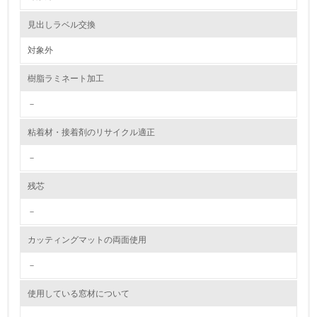
2.環境への取り組み
見出しラベル交換
資源・エネルギー
対象外
9.
樹脂ラミネート加工
<L1> 資源（投入原料、水等）とエネルギー（電力、重
油、ガス）の使用量削減の取り組みを行っている
－
10.
粘着材・接着剤のリサイクル適正
－
<L2> 資源とエネルギーの使用量の把握をし、具体的な削
減目標や計画を立てている
残芯
環境配慮型製品・サービスの製造・販売
－
11.
カッティングマットの両面使用
<L1> 環境配慮型製品・サービスの製造・販売を積極的に
－
行っている
使用している窓材について
12.