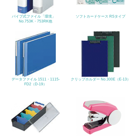
22.
パイプ式ファイル「環境」
ソフトカードケース RSタイプ
No.753K・753RK他
<L1> 周辺地域の環境保全活動を行い、自治体や地域団体
の活動に積極的に参加している
3.社会面の取り組み
23.
<L1> 「人権・労働等」に関する方針、規定等を持ってい
る
データファイル 1511・1115-
クリップホルダー No.300E（E-13）
FD2（D-19）
24.
<L1> 「公正・適正な取引」に関する方針、規定等を持っ
ている
25.
<L1> 「情報セキュリティ」に関する方針、規定等を持っ
ている