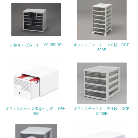
22.
<L1> 周辺地域の環境保全活動を行い、自治体や地域団体
の活動に積極的に参加している
3.社会面の取り組み
小物キャビネット KC-350DR
オフィスチェスト 中６段 OCE-
600R
23.
<L1> 「人権・労働等」に関する方針、規定等を持ってい
る
24.
<L1> 「公正・適正な取引」に関する方針、規定等を持っ
ている
オフィスボックス引き出し式 OFH-
オフィスチェスト 浅４段 OCE-
25.
450
S400R
<L1> 「情報セキュリティ」に関する方針、規定等を持っ
ている