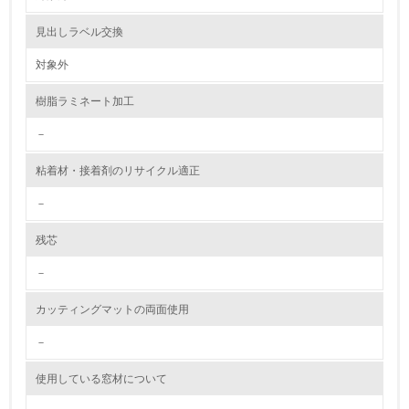
資源・エネルギー
見出しラベル交換
対象外
9.
樹脂ラミネート加工
<L1> 資源（投入原料、水等）とエネルギー（電力、重
油、ガス）の使用量削減の取り組みを行っている
－
10.
粘着材・接着剤のリサイクル適正
<L2> 資源とエネルギーの使用量の把握をし、具体的な削
－
減目標や計画を立てている
残芯
環境配慮型製品・サービスの製造・販売
－
11.
カッティングマットの両面使用
<L1> 環境配慮型製品・サービスの製造・販売を積極的に
行っている
－
使用している窓材について
12.