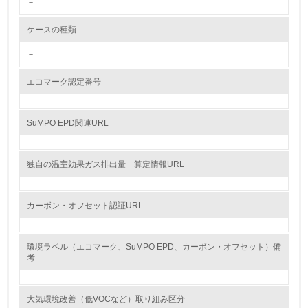
－
<L2> 環境配慮型製品・サービスの製造・販売状況を把握
し、具体的な販売目標や計画を立てている
ケースの種類
グリーン購入
－
13.
エコマーク認定番号
<L1> グリーン購入の取り組み方針を有し、グリーン購入
を行っている
SuMPO EPD関連URL
14.
独自の温室効果ガス排出量 算定情報URL
<L2> 購入している製品・サービスの量と種類を把握し、
具体的な目標や計画を立てている
カーボン・オフセット認証URL
包装・物流
環境ラベル（エコマーク、SuMPO EPD、カーボン・オフセット）備
考
非該当（包装・物流を必要とする業務を行っていない）
15.
大気環境改善（低VOCなど）取り組み区分