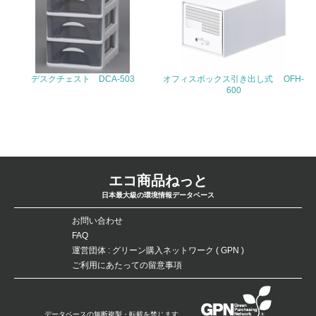
4.環境面・社会面の情報公開他
26.
<L1> パンフレットやホームページ等で、自社の環境情報
を積極的に公開・提供している
デスクチェスト DCA-503
オフィスボックス引き出し式 OFH-
600
27.
<L1> パンフレットやホームページ等で、自社の社会的取
り組みを積極的に公開・提供している
28.
エコ商品ねっと
日本最大級の環境情報データベース
<L2>「２．環境への取り組み」に関する現状の数値や目標
値を公表している
お問い合わせ
FAQ
29.
運営団体 : グリーン購入ネットワーク ( GPN )
<L2>「３．社会面の取り組み」に関する現状の数値や目標
ご利用にあたっての留意事項
値を公表している
5.サプライヤーへの取り組み
データベースの無断複製・転載を禁じます。