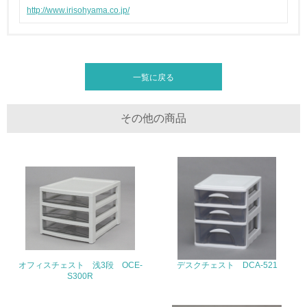
http://www.irisohyama.co.jp/
廃棄物
19.
<L1> 廃棄物の発生量の削減及びリサイクルの推進、適正
一覧に戻る
処理を行っている
20.
その他の商品
<L2> 発生する廃棄物の量と種類を把握し、具体的な削
減・リサイクル目標や計画を立てている
生物多様性保全
21.
<L1> 「生物多様性保全」に関する取り組み（例：森林保
全活動＜植林、天然林保護、間伐＞、認証品の購入、原材
料のトレーサビリティの確認等）を行っている
オフィスチェスト 浅3段 OCE-
デスクチェスト DCA-521
S300R
地域への貢献