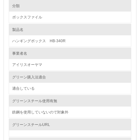
環境の取り組み
大気汚染物質に関する取り組み
分類
ボックスファイル
1.環境取り組み体制
製品名
レベル1
ハンギングボックス HB-340R
1.
事業者名
環境方針を持っている
アイリスオーヤマ
2.
グリーン購入法適合
環境対応の責任体制を定めている
適合している
3.
グリーンスチール使用有無
環境問題に関する従業員教育を行っている
鉄鋼を使用していないので対象外
4.
グリーンスチールURL
自社に関係する主要な環境法規制を把握し、順守している