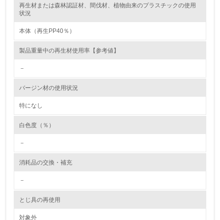
再生材または森林認証材、間伐材、植物由来のプラスチックの使用
レベル2
状況
本体（再生PP40％）
5.
製品重量中の再生材使用率【参考値】
環境取り組み体制と成果を定期的に検証して次の活動に活
かしている
－
6.
バージン材の使用状況
従業員が環境方針に基づいて自分の業務の中で行うべき環
境対策を理解し、実践している
特になし
白色度（％）
7.
－
環境活動に関する規格やプログラムを導入している
→ 導入している規格名 ISO14001
消耗品の交換・補充
8.
－
第三者認証を取得している
とじ具の再使用
2.環境への取り組み
対象外