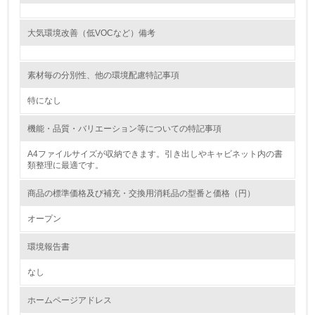
<L1> 環境負荷ができるだけ小さい包装・梱包を行ってい
る
大気環境改善（低VOCなど）備考
16.
素材毎の分別性、他の環境配慮特記事項
<L2> 環境負荷ができるだけ小さい物流を行っている
特になし
化学物質
機能・品質・バリエーション等についての特記事項
A4ファイルサイズが収納できます。引き出しやキャビネット内の書
非該当（化学物質を使用していない）
類整理に最適です。
17.
商品の標準価格及び補充・交換用消耗品の型番と価格（円）
<L1> 化学物質の使用量及び外部（大気・水・土壌）への
オープン
排出量削減の取り組みを行っている
環境報告書
18.
なし
<L2> 化学物質の使用量及び外部への排出量を把握し、具
体的な削減目標や計画を立てている
ホームページアドレス