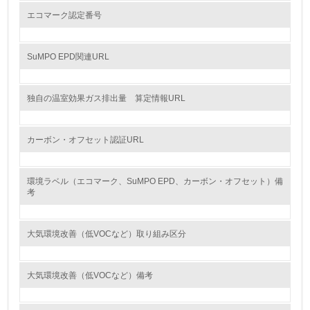
13.
エコマーク認定番号
<L1> グリーン購入の取り組み方針を有し、グリーン購入
を行っている
SuMPO EPD関連URL
14.
<L2> 購入している製品・サービスの量と種類を把握し、
独自の温室効果ガス排出量 算定情報URL
具体的な目標や計画を立てている
包装・物流
カーボン・オフセット認証URL
環境ラベル（エコマーク、SuMPO EPD、カーボン・オフセット）備
非該当（包装・物流を必要とする業務を行っていない）
考
15.
大気環境改善（低VOCなど）取り組み区分
<L1> 環境負荷ができるだけ小さい包装・梱包を行ってい
る
大気環境改善（低VOCなど）備考
16.
<L2> 環境負荷ができるだけ小さい物流を行っている