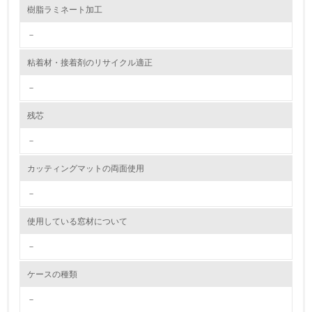
<L1> 資源（投入原料、水等）とエネルギー（電力、重
樹脂ラミネート加工
油、ガス）の使用量削減の取り組みを行っている
－
10.
粘着材・接着剤のリサイクル適正
<L2> 資源とエネルギーの使用量の把握をし、具体的な削
減目標や計画を立てている
－
環境配慮型製品・サービスの製造・販売
残芯
－
11.
カッティングマットの両面使用
<L1> 環境配慮型製品・サービスの製造・販売を積極的に
行っている
－
12.
使用している窓材について
<L2> 環境配慮型製品・サービスの製造・販売状況を把握
－
し、具体的な販売目標や計画を立てている
ケースの種類
グリーン購入
－