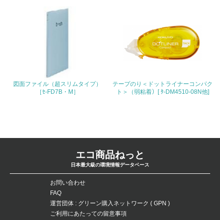
27.
<L1> パンフレットやホームページ等で、自社の社会的取
り組みを積極的に公開・提供している
28.
<L2>「２．環境への取り組み」に関する現状の数値や目標
図面ファイル（超スリムタイプ）
テープのり＜ドットライナーコンパク
値を公表している
［ｾ-FD7B・M］
ト＞（弱粘着）[ ﾀ-DM4510-08N他]
29.
<L2>「３．社会面の取り組み」に関する現状の数値や目標
値を公表している
エコ商品ねっと
5.サプライヤーへの取り組み
日本最大級の環境情報データベース
30.
お問い合わせ
FAQ
<L2> サプライヤーに対して、環境面・社会面の取り組み
運営団体 : グリーン購入ネットワーク ( GPN )
に関する確認・調査を実施している
ご利用にあたっての留意事項