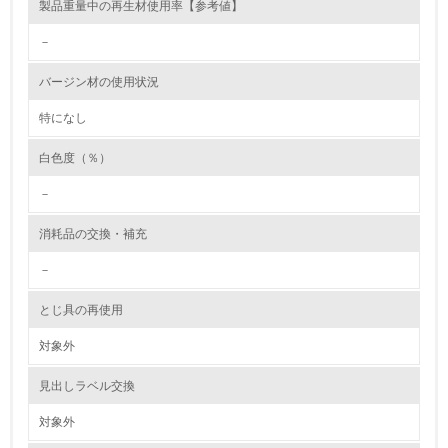
製品重量中の再生材使用率【参考値】
かしている
－
6.
バージン材の使用状況
従業員が環境方針に基づいて自分の業務の中で行うべき環
境対策を理解し、実践している
特になし
7.
白色度（％）
環境活動に関する規格やプログラムを導入している
－
→ 導入している規格名 ISO14001
消耗品の交換・補充
8.
－
第三者認証を取得している
とじ具の再使用
2.環境への取り組み
対象外
資源・エネルギー
見出しラベル交換
9.
対象外