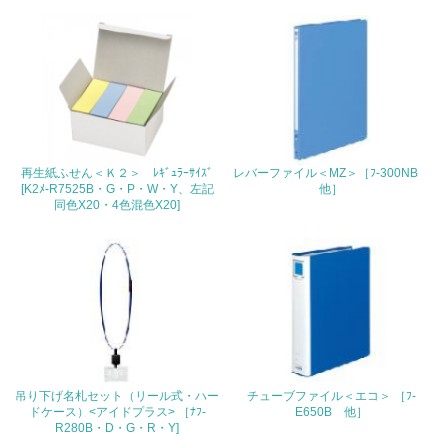
3.社会面の取り組み
23.
<L1> 「人権・労働等」に関する方針、規定等を持ってい
る
24.
再生紙ふせん＜Ｋ２＞ ﾚｷﾞｭﾗｰｻｲｽﾞ
レバーファイル＜MZ＞［ﾌ-300NB
[K2ﾒ-R7525B・G・P・W・Y、左記
他］
<L1> 「公正・適正な取引」に関する方針、規定等を持っ
同色X20・4色混色X20]
ている
25.
<L1> 「情報セキュリティ」に関する方針、規定等を持っ
ている
4.環境面・社会面の情報公開他
26.
吊り下げ名札セット（リール式・ハー
チューブファイル＜エコ＞ ［ﾌ-
ドケース）<アイドプラス> ［ﾅﾌ-
E650B 他］
<L1> パンフレットやホームページ等で、自社の環境情報
R280B・D・G・R・Y]
を積極的に公開・提供している