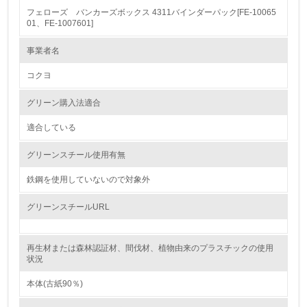
フェローズ バンカーズボックス 4311バインダーパック[FE-10065
1.
01、FE-1007601]
環境方針を持っている
事業者名
コクヨ
2.
環境対応の責任体制を定めている
グリーン購入法適合
適合している
3.
グリーンスチール使用有無
環境問題に関する従業員教育を行っている
鉄鋼を使用していないので対象外
4.
グリーンスチールURL
自社に関係する主要な環境法規制を把握し、順守している
レベル2
再生材または森林認証材、間伐材、植物由来のプラスチックの使用
状況
5.
本体(古紙90％)
環境取り組み体制と成果を定期的に検証して次の活動に活