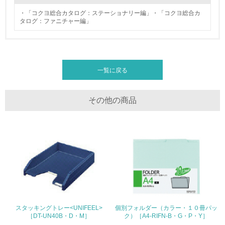
処理を行っている
・「コクヨ総合カタログ：ステーショナリー編」・「コクヨ総合カ
タログ：ファニチャー編」
20.
<L2> 発生する廃棄物の量と種類を把握し、具体的な削
減・リサイクル目標や計画を立てている
一覧に戻る
生物多様性保全
21.
その他の商品
<L1> 「生物多様性保全」に関する取り組み（例：森林保
全活動＜植林、天然林保護、間伐＞、認証品の購入、原材
料のトレーサビリティの確認等）を行っている
地域への貢献
22.
<L1> 周辺地域の環境保全活動を行い、自治体や地域団体
スタッキングトレー<UNIFEEL>
個別フォルダー（カラー・１０冊パッ
の活動に積極的に参加している
［DT-UN40B・D・M］
ク）［A4-RIFN-B・G・P・Y］