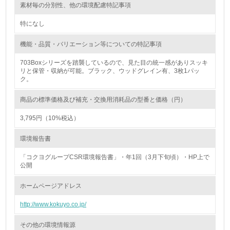
素材毎の分別性、他の環境配慮特記事項
化学物質
特になし
機能・品質・バリエーション等についての特記事項
非該当（化学物質を使用していない）
703Boxシリーズを踏襲しているので、見た目の統一感がありスッキ
リと保管・収納が可能。ブラック、ウッドグレイン有、3枚1パッ
ク。
17.
<L1> 化学物質の使用量及び外部（大気・水・土壌）への
商品の標準価格及び補充・交換用消耗品の型番と価格（円）
排出量削減の取り組みを行っている
3,795円（10%税込）
18.
環境報告書
<L2> 化学物質の使用量及び外部への排出量を把握し、具
体的な削減目標や計画を立てている
「コクヨグループCSR環境報告書」・年1回（3月下旬頃）・HP上で
公開
廃棄物
ホームページアドレス
http://www.kokuyo.co.jp/
19.
<L1> 廃棄物の発生量の削減及びリサイクルの推進、適正
その他の環境情報源